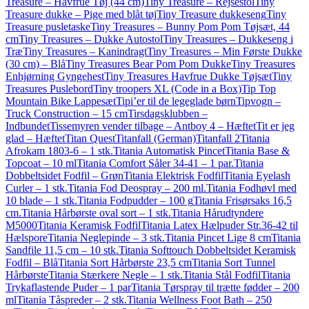
Treasure – Havfrue Tøj (44 cm)
Tiny Treasure – Rejsestol
Tiny
Treasure dukke – Pige med blåt tøj
Tiny Treasure dukkeseng
Tiny
Treasure pusletaske
Tiny Treasures – Bunny Pom Pom Tøjsæt, 44
cm
Tiny Treasures – Dukke Autostol
Tiny Treasures – Dukkeseng i
Træ
Tiny Treasures – Kanindragt
Tiny Treasures – Min Første Dukke
(30 cm) – Blå
Tiny Treasures Bear Pom Pom Dukke
Tiny Treasures
Enhjørning Gyngehest
Tiny Treasures Havfrue Dukke Tøjsæt
Tiny
Treasures Puslebord
Tiny troopers XL (Code in a Box)
Tip Top
Mountain Bike Lappesæt
Tipi’er til de legeglade børn
Tipvogn –
Truck Construction – 15 cm
Tirsdagsklubben –
Indbundet
Tissemyren vender tilbage – Antboy 4 – Hæftet
Tit er jeg
glad – Hæftet
Titan Quest
Titanfall (German)
Titanfall 2
Titania
Afrokam 1803-6 – 1 stk.
Titania Automatisk Pincet
Titania Base &
Topcoat – 10 ml
Titania Comfort Såler 34-41 – 1 par.
Titania
Dobbeltsidet Fodfil – Grøn
Titania Elektrisk Fodfil
Titania Eyelash
Curler – 1 stk.
Titania Fod Deospray – 200 ml.
Titania Fodhøvl med
10 blade – 1 stk.
Titania Fodpudder – 100 g
Titania Frisørsaks 16,5
cm.
Titania Hårbørste oval sort – 1 stk.
Titania Hårudtyndere
M5000
Titania Keramisk Fodfil
Titania Latex Hælpuder Str.36-42 til
Hælspore
Titania Neglepinde – 3 stk.
Titania Pincet Lige 8 cm
Titania
Sandfile 11,5 cm – 10 stk.
Titania Softtouch Dobbeltsidet Keramisk
Fodfil – Blå
Titania Sort Hårbørste 23,5 cm
Titania Sort Tunnel
Hårbørste
Titania Stærkere Negle – 1 stk.
Titania Stål Fodfil
Titania
Trykaflastende Puder – 1 par
Titania Tørspray til trætte fødder – 200
ml
Titania Tåspreder – 2 stk.
Titania Wellness Foot Bath – 250