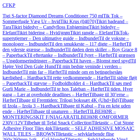
CFKP
Tigi S-factor Diamond Dreams Conditioner 750 ml
Tik Tok –
Sommerfugle Væg Ur – hvid
Tiki Krus (04070)
Tikiri badeand –
Tara
Tikiri bidedyr – Candyfloss Enhjørning
Tikiri bidedyr –
Elefant
Tikiri bidering – Hvid/grøn
Tikiri rangle – Elefant
TikTok-
superstjerner – Den ultimative guide – Indbundet
Til de voksne –
monologer – Indbundet
Til den smukkeste – 117 digte – Hæftet
Til
den yderste grænse – Indbundet
Til døden dem skiller – Roy Grace 8
– Paperback
Til eftertanke – Indbundet
Til fyret – Hæftet
Til grænsen
– Ungdomserindringer – Paperback
Til haven – Blomst med spyd
Til
Højre Ved Den Gule Hund
Til min bedste veninde i verden –
Indbundet
Til min far – Hæftet
Til minde om en betingelsesløs
kærlighed – Hardback
Til rette vedkommende – Hæftet
Til sidste fløjt
– Paperback
Til stævne – Fodboldholdet 4 – Hardback
Til søs med
Gurli Marie – Indbundet
Til te hos Taleban – Hæftet
Til tiden. Hver
gang – Lær at overholde deadlines – Hæftet
Tilbage til 30’erne –
Hæftet
Tilbage til Fremtiden: Trilogi bokssæt 4K (Uhd+Bd)
Tilbage
til Izola – Izola 3 – Hardback
Tilbage til Kabul – Fra en krig uden
ende – Hæftet
Tilbage til unaturen – Hæftet
TILBEHØR –
MONTERINGSKIT F/NIAGARA
TILBEHØR OMFORMER
230V/12V
Tilbehør til Tefal Snack Collection
Tiletastic – Cut Stone
Adhesive Floor Tiles 4pk
Tiletastic – SELF ADHESIVE MOSAIC
WALL TILES – BROWN
Tiletastic – selvklæbende flise
260x260mm 1stk – Grå blandet
Tiletastic – Selvklæbende Vinyl