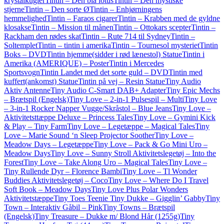
krystalkugler
Tintin – Den blå lotus
Tintin – Den mystiske
stjerne
Tintin – Den sorte Ø
Tintin – Enhjørningens
hemmelighed
Tintin – Faraos cigarer
Tintin – Krabben med de gyldne
klosakse
Tintin – Mission til månen
Tintin – Ottokars scepter
Tintin –
Rackham den rødes skat
Tintin – Rute 714 til Sydney
Tintin –
Soltemplet
Tintin – tintin i amerika
Tintin – Tournesol mysteriet
Tintin
Boks – DVD
Tintin hjemme(sidder i rød lænestol) Statue
Tintin i
Amerika (AMERIQUE) – Poster
Tintin i Mercedes
Sportsvogn
Tintin Landet med det sorte guld – DVD
Tintin med
kuffert(ankomst) Statue
Tintin på vej – Resin Statue
Tiny Audio
Aktiv Antenne
Tiny Audio C-Smart DAB+ Adapter
Tiny Epic Mechs
– Brætspil (Engelsk)
Tiny Love – 2-in-1 Pulsespil – Multi
Tiny Love
– 3-in-1 Rocker Napper Vugge/Skråstol – Blue Jeans
Tiny Love –
Aktivitetsttæppe Deluxe – Princess Tales
Tiny Love – Gymini Kick
& Play – Tiny Farm
Tiny Love – Legetæppe – Magical Tales
Tiny
Love – Marie Sound ‘n Sleep Projector Soother
Tiny Love –
Meadow Days – Legetæppe
Tiny Love – Pack & Go Mini Uro –
Meadow Days
Tiny Love – Sunny Stroll Aktivitetslegetøj – Into the
Forest
Tiny Love – Take Along Uro – Magical Tales
Tiny Love –
Tiny Rullende Dyr – Florence Bambi
Tiny Love – Tl Wonder
Buddies Aktivitetslegetøj – Coco
Tiny Love – Where Do I Travel
Soft Book – Meadow Days
Tiny Love Plus Polar Wonders
Aktivitetstæppe
Tiny Toes Teenie Tiny Dukke – Gigglin’ Gabby
Tiny
Town – Interaktiv Gåbil – Pink
Tiny Towns – Brætspil
(Engelsk)
Tiny Treasure – Dukke m/ Blond Hår (1255g)
Tiny