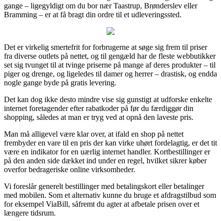
gange – ligegyldigt om du bor nær Taastrup, Brønderslev eller
Bramming – er at få bragt din ordre til et udleveringssted.
Det er virkelig smertefrit for forbrugerne at søge sig frem til priser
fra diverse outlets på nettet, og til gengæld har de fleste webbutikker
set sig tvunget til at tvinge priserne på mange af deres produkter – til
piger og drenge, og ligeledes til damer og herrer – drastisk, og endda
nogle gange byde på gratis levering.
Det kan dog ikke desto mindre vise sig gunstigt at udforske enkelte
internet foretagender efter rabatkoder på før du færdiggør din
shopping, således at man er tryg ved at opnå den laveste pris.
Man må alligevel være klar over, at ifald en shop på nettet
frembyder en vare til en pris der kan virke uhørt fordelagtig, er det tit
være en indikator for en uærlig internet handler. Kortbestillinger er
på den anden side dækket ind under en regel, hvilket sikrer køber
overfor bedrageriske online virksomheder.
Vi foreslår generelt bestillinger med betalingskort eller betalinger
med mobilen. Som et alternativ kunne du bruge et afdragstilbud som
for eksempel ViaBill, såfremt du agter at afbetale prisen over et
længere tidsrum.