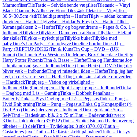
Marmorfliser
TileTastic – Selvklæbende vægfliser
Tiletastic – Vinyl
Black Diamonds Adhesive Floor Tiles 4pk
Tiletastic – Vinylfliser
30,5×30,5cm 4stk
Tilfældigt strejfet – Hæftet
Tilgiv – sådan kommer
du videre – Hæftet
Tilgivelse – Huldar & Freyja 3 – Hæftet
Tillid –
Karanagalaksen 2 – Hæftet
Tilly og bogvandrerne – Pages & Co. 1 –
Indbundet
Tillykke
Tillykke – Dame ved cafébord
Tillykke – Elefant
der skåler
Tillykke – nyfødt pige
Tillykke buket
Tillykke med
baby
Time’s Up Party – Gul udgave
Timeline bordur
Times Up –
Party (REPTUP1DK02)
Tin & Kuna
Tin Cup – DVD – (UK
Import)
Tin Lunch Box Westeros
Tin Money Box Chocolate
Tin Sign
Harry Potter Phoenix
Tina & Basse – Hæftet
Tina og Handsome Joy
– Jubilæumsudgave – Indbundet
Tine (Lone Hertz) – DVD
Ting der
bliver væk – Indbundet
Ting vi mistede i ilden – Hæftet
Ting, jeg har
lært, da det var for sent – Hæftet
Ting, min søn skal vide om verden
– Hardback
Tingbjerg – Vision og virkelighed –
Indbundet
Tingfinderbogen – Pippi Langstrømpe – Indbundet
Tinka
– Dagbog med Lås – Gaming
Tinka – Dobbelt Penalhus –
Butterfly
Tinka – Plys Dagbog med Lås – Pegasus
Tinka – Pung –
Hvid Enhjørning
Tinka – Pung – Pegasus
Tinka Og Kongespillet (4-
Dvd Box)
Tinkas juleeventyr – Indbundet
Tinselguirlande 5m –
Sølv
Tinti – Badeskum, blå, 2 x 75 ml
Tinti – Badevandsfarver x
3
Tinti – Julekalender (370512)
Tinti – Skattekiste med badefarver og
tilbehør – 18 dele
Tinti – Tryllekugler, 3 stk (370100)
Tintin –
Castafiores juvel
Tintin – De første skridt på månen
Tintin – De syv