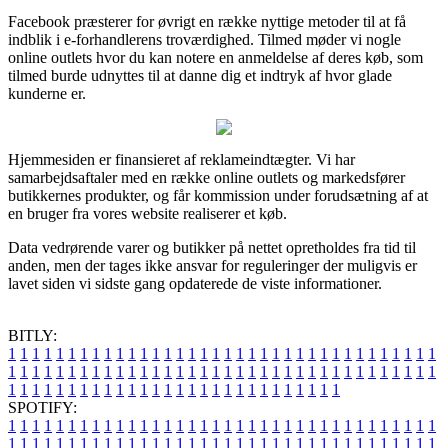
Facebook præsterer for øvrigt en række nyttige metoder til at få
indblik i e-forhandlerens troværdighed. Tilmed møder vi nogle
online outlets hvor du kan notere en anmeldelse af deres køb, som
tilmed burde udnyttes til at danne dig et indtryk af hvor glade
kunderne er.
Hjemmesiden er finansieret af reklameindtægter. Vi har
samarbejdsaftaler med en række online outlets og markedsfører
butikkernes produkter, og får kommission under forudsætning af at
en bruger fra vores website realiserer et køb.
Data vedrørende varer og butikker på nettet opretholdes fra tid til
anden, men der tages ikke ansvar for reguleringer der muligvis er
lavet siden vi sidste gang opdaterede de viste informationer.
BITLY:
1
1
1
1
1
1
1
1
1
1
1
1
1
1
1
1
1
1
1
1
1
1
1
1
1
1
1
1
1
1
1
1
1
1
1
1
1
1
1
1
1
1
1
1
1
1
1
1
1
1
1
1
1
1
1
1
1
1
1
1
1
1
1
1
1
1
1
1
1
1
1
1
1
1
1
1
1
1
1
1
1
1
1
1
1
1
1
1
1
1
1
1
1
1
1
1
1
1
1
1
SPOTIFY:
1
1
1
1
1
1
1
1
1
1
1
1
1
1
1
1
1
1
1
1
1
1
1
1
1
1
1
1
1
1
1
1
1
1
1
1
1
1
1
1
1
1
1
1
1
1
1
1
1
1
1
1
1
1
1
1
1
1
1
1
1
1
1
1
1
1
1
1
1
1
1
1