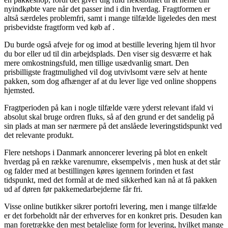
nyindkøbte vare når det passer ind i din hverdag. Fragtformen er
altså særdeles problemfri, samt i mange tilfælde ligeledes den mest
prisbevidste fragtform ved køb af .
Du burde også afveje for og imod at bestille levering hjem til hvor
du bor eller ud til din arbejdsplads. Den viser sig desværre et hak
mere omkostningsfuld, men tillige usædvanlig smart. Den
prisbilligste fragtmulighed vil dog utvivlsomt være selv at hente
pakken, som dog afhænger af at du lever lige ved online shoppens
hjemsted.
Fragtperioden på kan i nogle tilfælde være yderst relevant ifald vi
absolut skal bruge ordren fluks, så af den grund er det sandelig på
sin plads at man ser nærmere på det anslåede leveringstidspunkt ved
det relevante produkt.
Flere netshops i Danmark annoncerer levering på blot en enkelt
hverdag på en række varenumre, eksempelvis , men husk at det står
og falder med at bestillingen køres igennem forinden et fast
tidspunkt, med det formål at de med sikkerhed kan nå at få pakken
ud af døren før pakkemedarbejderne får fri.
Visse online butikker sikrer portofri levering, men i mange tilfælde
er det forbeholdt når der erhverves for en konkret pris. Desuden kan
man foretrække den mest betalelige form for levering, hvilket mange