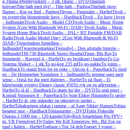
g.
Titania Øjenbrynskniv – 3 stk.
Titanic – DVD
Titanium
knivsæt
Titte-bøh med dyr! – Titte-bøh – Papbog
Tittebøh sjove
flapper – Kig og find – Papbog
Tityrus – Pastoraler – Hæftet
Tivoli –
en eventyrlig blomstrende have – Hardback
Tivoli – En have i byen
– Indbundet
Tivoli Audio – Model CD
Tivoli Audio – Music Home
System 2Gen With Bluetooth Wi-Fi / DAB+
Tivoli Audio – Music
System Home Black
Tivoli Audio – PAL+ BT Portable FM/DAB
Radio
Tivoli Audio Model One+ 2Gen With Bluetooth & Wi-Fi
/DAB+
Tjenerindens fortælling –
Indbundet
Tjenerproptrækker
Tjernobyl – Den ufortalte historie –
Indbundet
TM-730 Bluetooth Stereo Headset
Tmnt- Blu Ray
To
fremmede – Ravenel 4 – Hæftet
To go bestiksæt i bambus
To Go
Sistema Shaker – 1 stk.
To go-kop 235 ml
To go-pakke
To joints –
Hardback
To mand frem for en enke – Opcop 4 – Paperback
To mod
en – De Hemmelige Youtubere 3 – Indbundet
To nemme uger med
sense – Også for dig med diabetes – Hæftet
To på flugt – Et
hårrejsende eventyr Disney classic #50
To ryk og en aflevering –
Hæftet
To rå ål – Hardback
To skøre ho’der – DVD
To små piger –
Konrad Simonsen 8 – Paperback
To Som Elsker Hinanden
To søstre
– Hæftet
To år, otte måneder og otteogtyve nætter –
Hæftet
Tobakspigen plakat i ramme – af Aage Sikker Hansen
Tobias
besøger mor – Hardback
Tobiasnætter – DVD
Tobis Fiskeolie
Omega-3 1000 mg – 120 kapsler
TobyRich Smartplane Pro FPV+
m. VR Fjernstyret Fly
Today We Kill Tomorrow We.. Bd.
Tog og
mad i Italien – Hæftet
Togbane i Træ 54 dele
Togsæt 3 vogne –