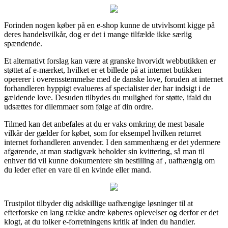
Forinden nogen køber på en e-shop kunne de utvivlsomt kigge på
deres handelsvilkår, dog er det i mange tilfælde ikke særlig
spændende.
Et alternativt forslag kan være at granske hvorvidt webbutikken er
støttet af e-mærket, hvilket er et billede på at internet butikken
opererer i overensstemmelse med de danske love, foruden at internet
forhandleren hyppigt evalueres af specialister der har indsigt i de
gældende love. Desuden tilbydes du mulighed for støtte, ifald du
udsættes for dilemmaer som følge af din ordre.
Tilmed kan det anbefales at du er vaks omkring de mest basale
vilkår der gælder for købet, som for eksempel hvilken returret
internet forhandleren anvender. I den sammenhæng er det ydermere
afgørende, at man stadigvæk beholder sin kvittering, så man til
enhver tid vil kunne dokumentere sin bestilling af , uafhængig om
du leder efter en vare til en kvinde eller mand.
Trustpilot tilbyder dig adskillige uafhængige løsninger til at
efterforske en lang række andre køberes oplevelser og derfor er det
klogt, at du tolker e-forretningens kritik af inden du handler.