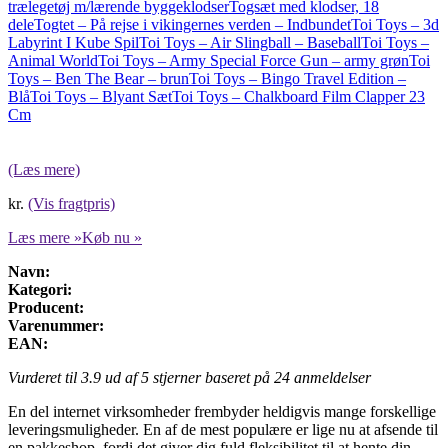
trælegetøj m/lærende byggeklodser
Togsæt med klodser, 18
dele
Togtet – På rejse i vikingernes verden – Indbundet
Toi Toys – 3d
Labyrint I Kube Spil
Toi Toys – Air Slingball – Baseball
Toi Toys –
Animal World
Toi Toys – Army Special Force Gun – army grøn
Toi
Toys – Ben The Bear – brun
Toi Toys – Bingo Travel Edition –
Blå
Toi Toys – Blyant Sæt
Toi Toys – Chalkboard Film Clapper 23
Cm
(Læs mere)
kr.
(Vis fragtpris)
Læs mere »
Køb nu »
Navn:
Kategori:
Producent:
Varenummer:
EAN:
Vurderet til
3.9
ud af 5 stjerner baseret på
24
anmeldelser
En del internet virksomheder frembyder heldigvis mange forskellige
leveringsmuligheder. En af de mest populære er lige nu at afsende til
en pakkeshop, fordi det giver dig fuld fleksibilitet til at hente din