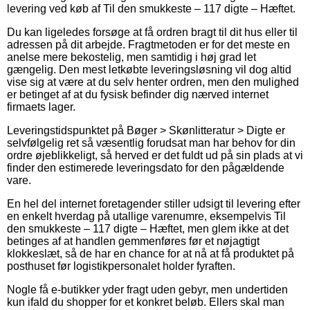
levering ved køb af Til den smukkeste – 117 digte – Hæftet.
Du kan ligeledes forsøge at få ordren bragt til dit hus eller til
adressen på dit arbejde. Fragtmetoden er for det meste en
anelse mere bekostelig, men samtidig i høj grad let
gængelig. Den mest letkøbte leveringsløsning vil dog altid
vise sig at være at du selv henter ordren, men den mulighed
er betinget af at du fysisk befinder dig nærved internet
firmaets lager.
Leveringstidspunktet på Bøger > Skønlitteratur > Digte er
selvfølgelig ret så væsentlig forudsat man har behov for din
ordre øjeblikkeligt, så herved er det fuldt ud på sin plads at vi
finder den estimerede leveringsdato for den pågældende
vare.
En hel del internet foretagender stiller udsigt til levering efter
en enkelt hverdag på utallige varenumre, eksempelvis Til
den smukkeste – 117 digte – Hæftet, men glem ikke at det
betinges af at handlen gemmenføres før et nøjagtigt
klokkeslæt, så de har en chance for at nå at få produktet på
posthuset før logistikpersonalet holder fyraften.
Nogle få e-butikker yder fragt uden gebyr, men undertiden
kun ifald du shopper for et konkret beløb. Ellers skal man