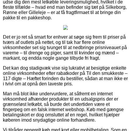
udse dig den mest letkøbte leveringsmulighed, hvilket i de
fleste tilfælde – hvad end man befinder sig tæt på Silkeborg,
Rønne eller Gilleleje – er at få fragtfirmaet til at bringe din
pakke til en pakkeshop.
Det er jo ret så smart for enhver at søge sig frem til priser på
tværs af outlets på nettet, og til tak har flere online
virksomheder set sig tvunget til at nedbringe prisniveauet på
varerne – til drenge og piger, samt til kvinder og mænd –
markant, og endda nogle gange tilbyde fri fragt.
Det kan dog stadigvæk vise sig lukrativt at besigtige enkelte
online virksomheder efter rabatkoder på Til den smukkeste –
117 digte – Hæftet forinden du bestiller, sådan at man ikke er
i tvivl om at opnå den laveste pris.
Man må blot ikke undervurdere, at såfremt en internet
virksomhed afhænder produkter til en udsalgspris der er
grænseløst letkøbt, så burde det undertiden være et
fingerpeg om en falsk internet webshop. Køb med gængse
betalingskort er dog omsluttet af en regel, hvilket hjælper
køberen imod snydagtige online forhandlere.
Vi tilråder generelt køb med kort eller mobilbetaling. Som en