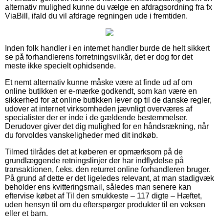
alternativ mulighed kunne du vælge en afdragsordning fra fx
ViaBill, ifald du vil afdrage regningen ude i fremtiden.
Inden folk handler i en internet handler burde de helt sikkert
se på forhandlerens forretningsvilkår, det er dog for det
meste ikke specielt ophidsende.
Et nemt alternativ kunne måske være at finde ud af om
online butikken er e-mærke godkendt, som kan være en
sikkerhed for at online butikken lever op til de danske regler,
udover at internet virksomheden jævnligt overværes af
specialister der er inde i de gældende bestemmelser.
Derudover giver det dig mulighed for en håndsrækning, når
du forvoldes vanskeligheder med dit indkøb.
Tilmed tilrådes det at køberen er opmærksom på de
grundlæggende retningslinjer der har indflydelse på
transaktionen, f.eks. den returret online forhandleren bruger.
På grund af dette er det ligeledes relevant, at man stadigvæk
beholder ens kvitteringsmail, således man senere kan
eftervise købet af Til den smukkeste – 117 digte – Hæftet,
uden hensyn til om du efterspørger produkter til en voksen
eller et barn.