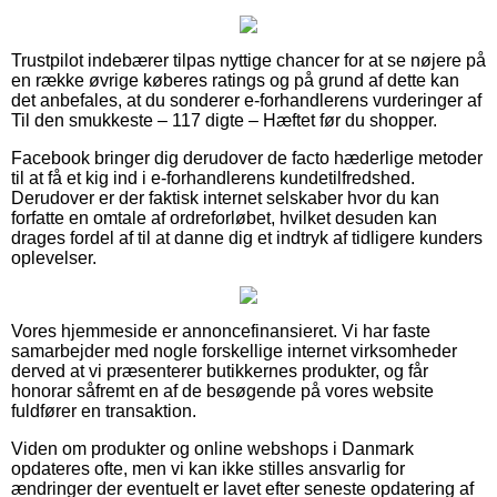
Trustpilot indebærer tilpas nyttige chancer for at se nøjere på
en række øvrige køberes ratings og på grund af dette kan
det anbefales, at du sonderer e-forhandlerens vurderinger af
Til den smukkeste – 117 digte – Hæftet før du shopper.
Facebook bringer dig derudover de facto hæderlige metoder
til at få et kig ind i e-forhandlerens kundetilfredshed.
Derudover er der faktisk internet selskaber hvor du kan
forfatte en omtale af ordreforløbet, hvilket desuden kan
drages fordel af til at danne dig et indtryk af tidligere kunders
oplevelser.
Vores hjemmeside er annoncefinansieret. Vi har faste
samarbejder med nogle forskellige internet virksomheder
derved at vi præsenterer butikkernes produkter, og får
honorar såfremt en af de besøgende på vores website
fuldfører en transaktion.
Viden om produkter og online webshops i Danmark
opdateres ofte, men vi kan ikke stilles ansvarlig for
ændringer der eventuelt er lavet efter seneste opdatering af