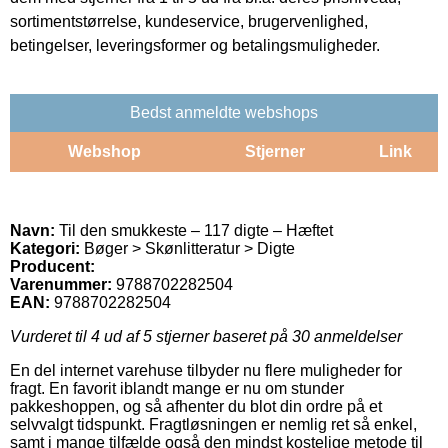
sortimentstørrelse, kundeservice, brugervenlighed,
betingelser, leveringsformer og betalingsmuligheder.
Bedst anmeldte webshops
Webshop
Stjerner
Link
Navn:
Til den smukkeste – 117 digte – Hæftet
Kategori:
Bøger > Skønlitteratur > Digte
Producent:
Varenummer:
9788702282504
EAN:
9788702282504
Vurderet til
4
ud af 5 stjerner baseret på
30
anmeldelser
En del internet varehuse tilbyder nu flere muligheder for
fragt. En favorit iblandt mange er nu om stunder
pakkeshoppen, og så afhenter du blot din ordre på et
selvvalgt tidspunkt. Fragtløsningen er nemlig ret så enkel,
samt i mange tilfælde også den mindst kostelige metode til