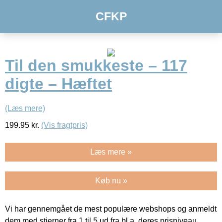
CFKP
Til den smukkeste – 117
digte – Hæftet
(Læs mere)
199.95
kr.
(Vis fragtpris)
Læs mere »
Køb nu »
Vi har gennemgået de mest populære webshops og anmeldt
dem med stjerner fra 1 til 5 ud fra bl.a. deres prisniveau,