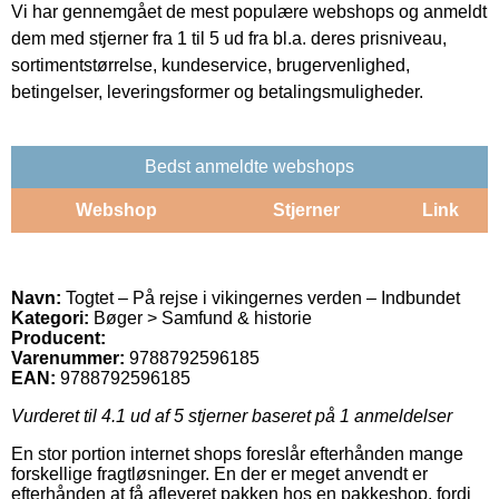
Vi har gennemgået de mest populære webshops og anmeldt
dem med stjerner fra 1 til 5 ud fra bl.a. deres prisniveau,
sortimentstørrelse, kundeservice, brugervenlighed,
betingelser, leveringsformer og betalingsmuligheder.
Bedst anmeldte webshops
Webshop
Stjerner
Link
Navn:
Togtet – På rejse i vikingernes verden – Indbundet
Kategori:
Bøger > Samfund & historie
Producent:
Varenummer:
9788792596185
EAN:
9788792596185
Vurderet til
4.1
ud af 5 stjerner baseret på
1
anmeldelser
En stor portion internet shops foreslår efterhånden mange
forskellige fragtløsninger. En der er meget anvendt er
efterhånden at få afleveret pakken hos en pakkeshop, fordi