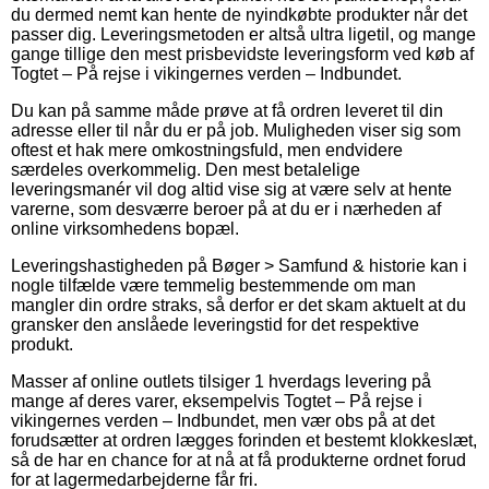
du dermed nemt kan hente de nyindkøbte produkter når det
passer dig. Leveringsmetoden er altså ultra ligetil, og mange
gange tillige den mest prisbevidste leveringsform ved køb af
Togtet – På rejse i vikingernes verden – Indbundet.
Du kan på samme måde prøve at få ordren leveret til din
adresse eller til når du er på job. Muligheden viser sig som
oftest et hak mere omkostningsfuld, men endvidere
særdeles overkommelig. Den mest betalelige
leveringsmanér vil dog altid vise sig at være selv at hente
varerne, som desværre beroer på at du er i nærheden af
online virksomhedens bopæl.
Leveringshastigheden på Bøger > Samfund & historie kan i
nogle tilfælde være temmelig bestemmende om man
mangler din ordre straks, så derfor er det skam aktuelt at du
gransker den anslåede leveringstid for det respektive
produkt.
Masser af online outlets tilsiger 1 hverdags levering på
mange af deres varer, eksempelvis Togtet – På rejse i
vikingernes verden – Indbundet, men vær obs på at det
forudsætter at ordren lægges forinden et bestemt klokkeslæt,
så de har en chance for at nå at få produkterne ordnet forud
for at lagermedarbejderne får fri.