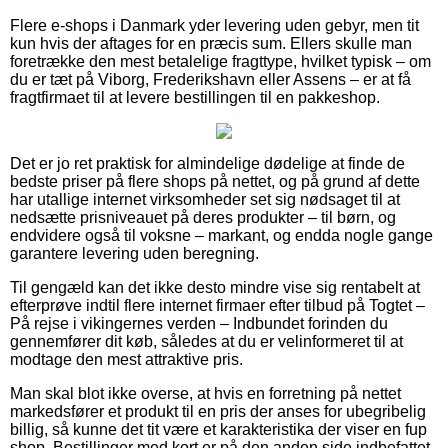
Flere e-shops i Danmark yder levering uden gebyr, men tit
kun hvis der aftages for en præcis sum. Ellers skulle man
foretrække den mest betalelige fragttype, hvilket typisk – om
du er tæt på Viborg, Frederikshavn eller Assens – er at få
fragtfirmaet til at levere bestillingen til en pakkeshop.
Det er jo ret praktisk for almindelige dødelige at finde de
bedste priser på flere shops på nettet, og på grund af dette
har utallige internet virksomheder set sig nødsaget til at
nedsætte prisniveauet på deres produkter – til børn, og
endvidere også til voksne – markant, og endda nogle gange
garantere levering uden beregning.
Til gengæld kan det ikke desto mindre vise sig rentabelt at
efterprøve indtil flere internet firmaer efter tilbud på Togtet –
På rejse i vikingernes verden – Indbundet forinden du
gennemfører dit køb, således at du er velinformeret til at
modtage den mest attraktive pris.
Man skal blot ikke overse, at hvis en forretning på nettet
markedsfører et produkt til en pris der anses for ubegribelig
billig, så kunne det tit være et karakteristika der viser en fup
shop. Bestillinger med kort er på den anden side indbefattet