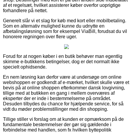
af et regelsæt, hvilket assisterer køber overfor uoprigtige
forhandlere på nettet.
Generelt slår vi et slag for køb med kort eller mobilbetaling.
Som en alternativ mulighed kunne du udnytte en
afbetalingsløsning som for eksempel ViaBill, forudsat du vil
honorere regningen over flere uger.
Forud for at nogen køber i en butik behøver man egentlig
skimme e-butikkens betingelser, dog er det normalt ikke
specielt ophidsende.
En nem løsning kan derfor være at undersøge om online
webshoppen er godkendt af e-mærket, hvilket skulle være et
bevis på at online shoppen efterkommer dansk lovgivning,
tillige med at butikken en gang i mellem overværes af
eksperter der er inde i bestemmelserne på området.
Desuden tilbydes du chance for hjælpende service, for så
vidt du møder problemstillinger med din shopping.
Tillige stiller vi forslag om at kunden er opmærksom på de
fundamentale bestemmelser der gør sig gældende i
forbindelse med handlen, som fx hvilken byttepolitik