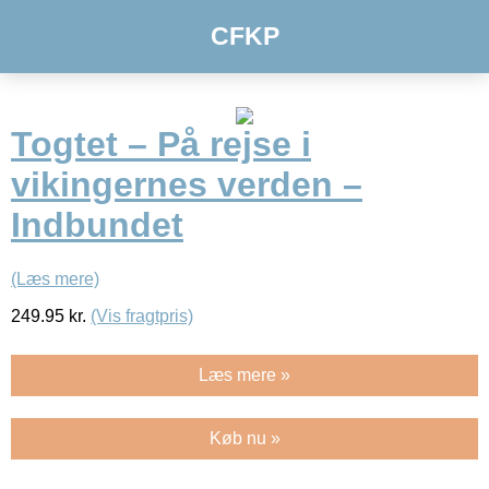
CFKP
Togtet – På rejse i
vikingernes verden –
Indbundet
(Læs mere)
249.95
kr.
(Vis fragtpris)
Læs mere »
Køb nu »