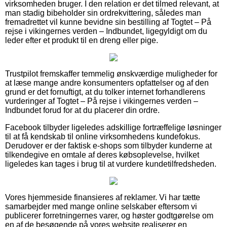
virksomheden bruger. I den relation er det tilmed relevant, at
man stadig bibeholder sin ordrekvittering, således man
fremadrettet vil kunne bevidne sin bestilling af Togtet – På
rejse i vikingernes verden – Indbundet, ligegyldigt om du
leder efter et produkt til en dreng eller pige.
Trustpilot fremskaffer temmelig ønskværdige muligheder for
at læse mange andre konsumenters opfattelser og af den
grund er det fornuftigt, at du tolker internet forhandlerens
vurderinger af Togtet – På rejse i vikingernes verden –
Indbundet forud for at du placerer din ordre.
Facebook tilbyder ligeledes adskillige fortræffelige løsninger
til at få kendskab til online virksomhedens kundefokus.
Derudover er der faktisk e-shops som tilbyder kunderne at
tilkendegive en omtale af deres købsoplevelse, hvilket
ligeledes kan tages i brug til at vurdere kundetilfredsheden.
Vores hjemmeside finansieres af reklamer. Vi har tætte
samarbejder med mange online selskaber eftersom vi
publicerer forretningernes varer, og høster godtgørelse om
en af de besøgende på vores website realiserer en