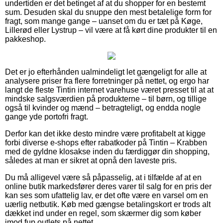
undertiden er det betinget af at du shopper for en bestemt
sum. Desuden skal du snuppe den mest betalelige form for
fragt, som mange gange – uanset om du er tæt på Køge,
Lillerød eller Lystrup – vil være at få kørt dine produkter til en
pakkeshop.
Det er jo efterhånden ualmindeligt let gængeligt for alle at
analysere priser fra flere forretninger på nettet, og ergo har
langt de fleste Tintin internet varehuse været presset til at at
mindske salgsværdien på produkterne – til børn, og tillige
også til kvinder og mænd – betragteligt, og endda nogle
gange yde portofri fragt.
Derfor kan det ikke desto mindre være profitabelt at kigge
forbi diverse e-shops efter rabatkoder på Tintin – Krabben
med de gyldne klosakse inden du færdiggør din shopping,
således at man er sikret at opnå den laveste pris.
Du må alligevel være så påpasselig, at i tilfælde af at en
online butik markedsfører deres varer til salg for en pris der
kan ses som ufattelig lav, er det ofte være en varsel om en
uærlig netbutik. Køb med gængse betalingskort er trods alt
dækket ind under en regel, som skærmer dig som køber
imod fup outlets på nettet.