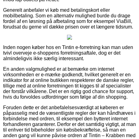
Generelt anbefaler vi køb med betalingskort eller
mobilbetaling. Som en alternativ mulighed burde du drage
fordel af en løsning på afbetaling som for eksempel ViaBill,
forudsat du gerne vil dække prisen over et længere tidsrum.
Inden nogen køber hos en Tintin e-forretning kan man uden
tvivl overveje e-shoppens forretningsaftale, dog er det
almindeligvis ikke særlig interessant.
En anden valgmulighed er at bemærke om internet
virksomheden er e-mærke godkendt, hvilket generelt er en
indikator for at online butikken respekterer de danske regler,
tillige med at online forretningen tit kigges til af specialister
der forstår vilkårene. Det er en rigtig god chance for support,
hvis du forvoldes udfordringer som følge af din shopping.
Foruden dette er det anbefalelsesværdigt at køberen er
påpasselig med de væsentligste regler der kan håndhæves i
forbindelse med ordren, til eksempel den bytteret internet
forhandleren garanterer. Derfor er det samtidig vigtigt, at man
til enhver tid bibeholder sin købsbekræftelse, så man en
anden gang vil kunne påvise ordren af Tintin – Krabben med