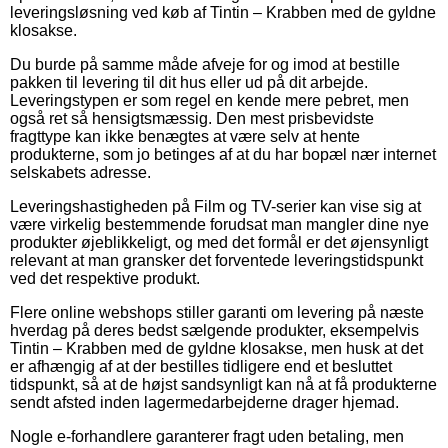
leveringsløsning ved køb af Tintin – Krabben med de gyldne
klosakse.
Du burde på samme måde afveje for og imod at bestille
pakken til levering til dit hus eller ud på dit arbejde.
Leveringstypen er som regel en kende mere pebret, men
også ret så hensigtsmæssig. Den mest prisbevidste
fragttype kan ikke benægtes at være selv at hente
produkterne, som jo betinges af at du har bopæl nær internet
selskabets adresse.
Leveringshastigheden på Film og TV-serier kan vise sig at
være virkelig bestemmende forudsat man mangler dine nye
produkter øjeblikkeligt, og med det formål er det øjensynligt
relevant at man gransker det forventede leveringstidspunkt
ved det respektive produkt.
Flere online webshops stiller garanti om levering på næste
hverdag på deres bedst sælgende produkter, eksempelvis
Tintin – Krabben med de gyldne klosakse, men husk at det
er afhængig af at der bestilles tidligere end et besluttet
tidspunkt, så at de højst sandsynligt kan nå at få produkterne
sendt afsted inden lagermedarbejderne drager hjemad.
Nogle e-forhandlere garanterer fragt uden betaling, men