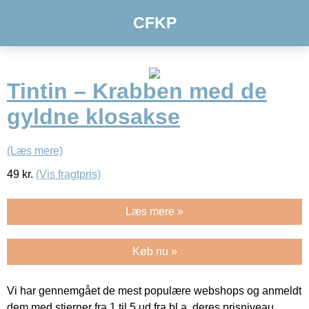
CFKP
Tintin – Krabben med de
gyldne klosakse
(Læs mere)
49
kr.
(Vis fragtpris)
Læs mere »
Køb nu »
Vi har gennemgået de mest populære webshops og anmeldt
dem med stjerner fra 1 til 5 ud fra bl.a. deres prisniveau,