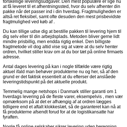
forskellige leveringsudgaver. Den mest populære er lige nu
at få leveret til et afhentningssted, hvor du selv afhenter din
pakke når det passer ind i din hverdag. Fragtmuligheden er
altså ret fleksibel, samt ofte desuden den mest prisbevidste
fragtmulighed ved køb af .
Du kan tillige udse dig at bestille pakken til levering hjem til
dig selv eller til din arbejdsplads. Metoden bliver gerne lidt
mindre prisbillig, men endda rigtig enkel. Den billigste
fragtmetode vil dog altid vise sig at være at du selv henter
ordren, hvilket stiller krav om at du bor tæt på online firmaets
adresse.
Antal dages levering på kan i nogle tilfælde være rigtig
aktuel ifald man behøver produkterne nu og her, så af den
grund er det faktisk essentielt at du efterser det anslåede
leveringstidspunkt på det aktuelle produkt.
Temmelig mange netshops i Danmark stiller garanti om 1
hverdags levering på de fleste varer, eksempelvis , men vær
opmærksom på at det er afhængig af at ordren lægges
tidligere end et aftalt klokkeslæt, så de garanteret kan nå at
få produkterne afsendt forud for at de logistikansatte har
fyraften.
Nogle få online selskaber sikrer levering uden beregning,