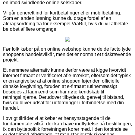
en imod svindlende online selskaber.
Vi går generelt ind for kortbetalinger eller mobilbetaling.
Som en anden løsning kunne du drage fordel af en
afdragsordning fra for eksempel ViaBill, hvis du vil afbetale
beløbet af flere omgange.
Før folk køber på en online webshop kunne de de facto tyde
shoppens handelsvilkår, men det er normalt et tidskrævende
projekt.
Et nemmere alternativ kunne derfor være at kigge hvorvidt
internet firmaet er verificeret af e-mærket, eftersom det typisk
er en angivelse af at online shoppen føjer den officielle
danske lovgivning, foruden at e-firmaet rutinemæssigt
besøges af fagmænd som har nøje kendskab til
retningslinjerne. Derudover tilbydes du genvej til bistand,
hvis du bliver udsat for udfordringer i forbindelse med din
handel.
I øvrigt tilråder vi at køber er hensynstagende til de
fundamentale vilkår der kan have indflydelse på bestillingen,
fx den byttepolitik forretningen kører med. I den forbindelse
er det tilmed afgørende, at man stadigvæk sikrer ens