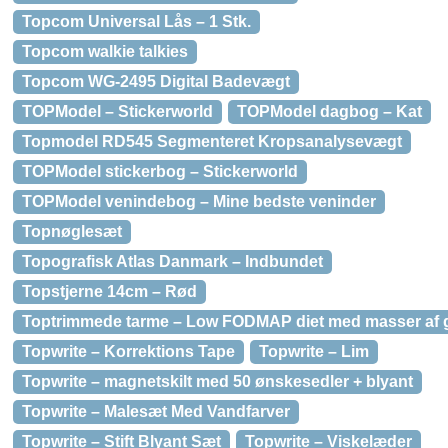
Topcom Universal Lås – 1 Stk.
Topcom walkie talkies
Topcom WG-2495 Digital Badevægt
TOPModel – Stickerworld
TOPModel dagbog – Kat
Topmodel RD545 Segmenteret Kropsanalysevægt
TOPModel stickerbog – Stickerworld
TOPModel venindebog – Mine bedste veninder
Topnøglesæt
Topografisk Atlas Danmark – Indbundet
Topstjerne 14cm – Rød
Toptrimmede tarme – Low FODMAP diet med masser af g
Topwrite – Korrektions Tape
Topwrite – Lim
Topwrite – magnetskilt med 50 ønskesedler + blyant
Topwrite – Malesæt Med Vandfarver
Topwrite – Stift Blyant Sæt
Topwrite – Viskelæder