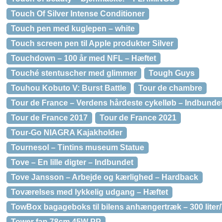
Touch Of Silver Intense Conditioner
Touch pen med kuglepen – white
Touch screen pen til Apple produkter Silver
Touchdown – 100 år med NFL – Hæftet
Touché stentuscher med glimmer
Tough Guys
Touhou Kobuto V: Burst Battle
Tour de chambre
Tour de France – Verdens hårdeste cykelløb – Indbunde
Tour de France 2017
Tour de France 2021
Tour-Go NIAGRA Kajakholder
Tournesol – Tintins museum Statue
Tove – En lille digter – Indbundet
Tove Jansson – Arbejde og kærlighed – Hardback
Toværelses med lykkelig udgang – Hæftet
TowBox bagageboks til bilens anhængertræk – 300 liter/
Tower fan 78cm 45W PP