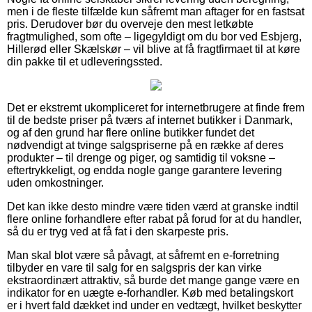
men i de fleste tilfælde kun såfremt man aftager for en fastsat
pris. Derudover bør du overveje den mest letkøbte
fragtmulighed, som ofte – ligegyldigt om du bor ved Esbjerg,
Hillerød eller Skælskør – vil blive at få fragtfirmaet til at køre
din pakke til et udleveringssted.
Det er ekstremt ukompliceret for internetbrugere at finde frem
til de bedste priser på tværs af internet butikker i Danmark,
og af den grund har flere online butikker fundet det
nødvendigt at tvinge salgspriserne på en række af deres
produkter – til drenge og piger, og samtidig til voksne –
eftertrykkeligt, og endda nogle gange garantere levering
uden omkostninger.
Det kan ikke desto mindre være tiden værd at granske indtil
flere online forhandlere efter rabat på forud for at du handler,
så du er tryg ved at få fat i den skarpeste pris.
Man skal blot være så påvagt, at såfremt en e-forretning
tilbyder en vare til salg for en salgspris der kan virke
ekstraordinært attraktiv, så burde det mange gange være en
indikator for en uægte e-forhandler. Køb med betalingskort
er i hvert fald dækket ind under en vedtægt, hvilket beskytter