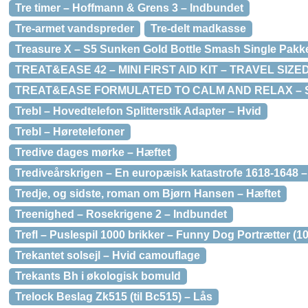
Tre timer – Hoffmann & Grens 3 – Indbundet
Tre-armet vandspreder
Tre-delt madkasse
Treasure X – S5 Sunken Gold Bottle Smash Single Pakk
TREAT&EASE 42 – MINI FIRST AID KIT – TRAVEL SIZE
TREAT&EASE FORMULATED TO CALM AND RELAX –
Trebl – Hovedtelefon Splitterstik Adapter – Hvid
Trebl – Høretelefoner
Tredive dages mørke – Hæftet
Trediveårskrigen – En europæisk katastrofe 1618-1648 
Tredje, og sidste, roman om Bjørn Hansen – Hæftet
Treenighed – Rosekrigene 2 – Indbundet
Trefl – Puslespil 1000 brikker – Funny Dog Portrætter (1
Trekantet solsejl – Hvid camouflage
Trekants Bh i økologisk bomuld
Trelock Beslag Zk515 (til Bc515) – Lås