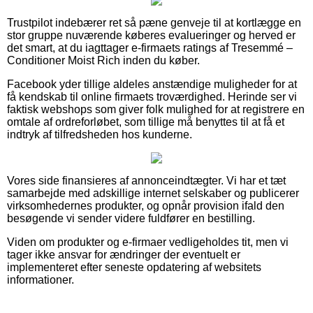
Trustpilot indebærer ret så pæne genveje til at kortlægge en
stor gruppe nuværende køberes evalueringer og herved er
det smart, at du iagttager e-firmaets ratings af Tresemmé –
Conditioner Moist Rich inden du køber.
Facebook yder tillige aldeles anstændige muligheder for at
få kendskab til online firmaets troværdighed. Herinde ser vi
faktisk webshops som giver folk mulighed for at registrere en
omtale af ordreforløbet, som tillige må benyttes til at få et
indtryk af tilfredsheden hos kunderne.
Vores side finansieres af annonceindtægter. Vi har et tæt
samarbejde med adskillige internet selskaber og publicerer
virksomhedernes produkter, og opnår provision ifald den
besøgende vi sender videre fuldfører en bestilling.
Viden om produkter og e-firmaer vedligeholdes tit, men vi
tager ikke ansvar for ændringer der eventuelt er
implementeret efter seneste opdatering af websitets
informationer.