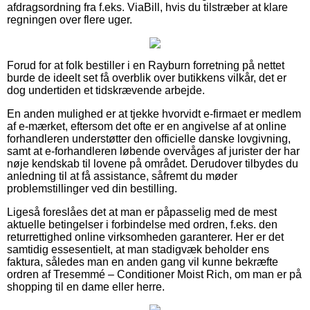
afdragsordning fra f.eks. ViaBill, hvis du tilstræber at klare
regningen over flere uger.
Forud for at folk bestiller i en Rayburn forretning på nettet
burde de ideelt set få overblik over butikkens vilkår, det er
dog undertiden et tidskrævende arbejde.
En anden mulighed er at tjekke hvorvidt e-firmaet er medlem
af e-mærket, eftersom det ofte er en angivelse af at online
forhandleren understøtter den officielle danske lovgivning,
samt at e-forhandleren løbende overvåges af jurister der har
nøje kendskab til lovene på området. Derudover tilbydes du
anledning til at få assistance, såfremt du møder
problemstillinger ved din bestilling.
Ligeså foreslåes det at man er påpasselig med de mest
aktuelle betingelser i forbindelse med ordren, f.eks. den
returrettighed online virksomheden garanterer. Her er det
samtidig essesentielt, at man stadigvæk beholder ens
faktura, således man en anden gang vil kunne bekræfte
ordren af Tresemmé – Conditioner Moist Rich, om man er på
shopping til en dame eller herre.