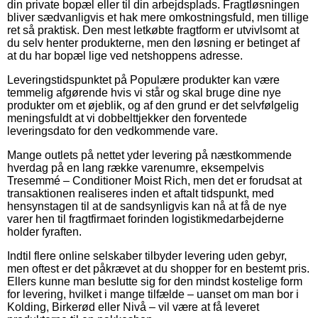
din private bopæl eller til din arbejdsplads. Fragtløsningen
bliver sædvanligvis et hak mere omkostningsfuld, men tillige
ret så praktisk. Den mest letkøbte fragtform er utvivlsomt at
du selv henter produkterne, men den løsning er betinget af
at du har bopæl lige ved netshoppens adresse.
Leveringstidspunktet på Populære produkter kan være
temmelig afgørende hvis vi står og skal bruge dine nye
produkter om et øjeblik, og af den grund er det selvfølgelig
meningsfuldt at vi dobbelttjekker den forventede
leveringsdato for den vedkommende vare.
Mange outlets på nettet yder levering på næstkommende
hverdag på en lang række varenumre, eksempelvis
Tresemmé – Conditioner Moist Rich, men det er forudsat at
transaktionen realiseres inden et aftalt tidspunkt, med
hensynstagen til at de sandsynligvis kan nå at få de nye
varer hen til fragtfirmaet forinden logistikmedarbejderne
holder fyraften.
Indtil flere online selskaber tilbyder levering uden gebyr,
men oftest er det påkrævet at du shopper for en bestemt pris.
Ellers kunne man beslutte sig for den mindst kostelige form
for levering, hvilket i mange tilfælde – uanset om man bor i
Kolding, Birkerød eller Nivå – vil være at få leveret