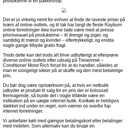
produkterne til en pakkeshop.
Det er jo virkelig nemt for enhver at finde de laveste priser på
tværs af online outlets, og til tak har langt de fleste Rayburn
online forretninger ikke kunne lade være med at presse
prisniveauet på produkterne – til drenge og piger, og
samtidig til mænd og kvinder – eftertrykkeligt, og endda
nogle gange tilbyde gratis fragt.
Trods dette kan det trods alt blive udbytterigt at efterprøve
diverse online outlets efter udsalg på Tresemmé –
Conditioner Moist Rich forud for at du handler, således at
man er usvigeligt sikker på at skaffe sig den mest betalelige
pris.
Du bør dog være opmærksom på, at hvis en netbutik
udbyder et produkt til salg for en pris der er kolossalt
fremragende, så burde det i nogle tilfælde være en
indikation på en uægte internet butik. Kortkøb er heldigvis
dækket ind under en regel, som værner os overfor fup
internet forretninger.
Vi anbefaler køb med gængse betalingskort eller betalinger
med mobilen. Som alternativ kan du bruge en