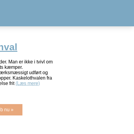
hval
er. Man er ikke i tvivl om
ets kæmper.
ærksmæssigt udført og
topper. Kaskelothvalen fra
lse frit
(Læs mere)
b nu »