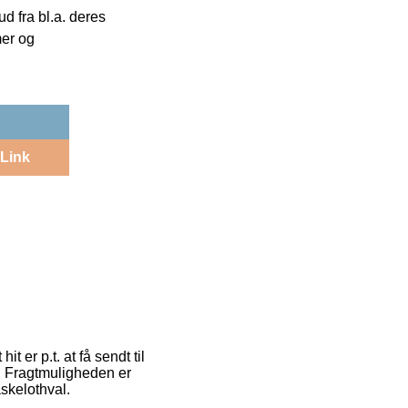
 fra bl.a. deres
mer og
Link
t er p.t. at få sendt til
. Fragtmuligheden er
askelothval.