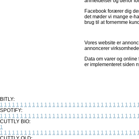
anmeldelser og derfor for
Facebook forærer dig der
det møder vi mange e-han
brug til at fornemme kun
Vores website er annoncef
annoncerer virksomhederne
Data om varer og online f
er implementeret siden ny
BITLY:
1
1
1
1
1
1
1
1
1
1
1
1
1
1
1
1
1
1
1
1
1
1
1
1
1
1
1
1
1
1
1
1
1
1
SPOTIFY:
1
1
1
1
1
1
1
1
1
1
1
1
1
1
1
1
1
1
1
1
1
1
1
1
1
1
1
1
1
1
1
1
1
1
CUTTLY BIO:
1
1
1
1
1
1
1
1
1
1
1
1
1
1
1
1
1
1
1
1
1
1
1
1
1
1
1
1
1
1
1
1
1
1
1
CUTTLY OLD: