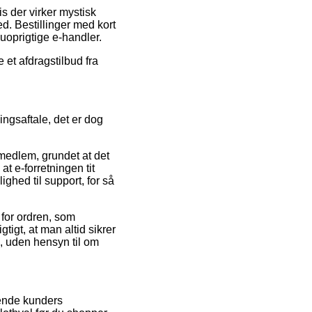
s der virker mystisk
. Bestillinger med kort
uoprigtige e-handler.
 et afdragstilbud fra
ingsaftale, det er dog
medlem, grundet at det
at e-forretningen tit
ighed til support, for så
 for ordren, som
tigt, at man altid sikrer
l, uden hensyn til om
ærende kunders