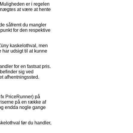
. Muligheden er i regelen
benægtes at være at hente
de såfremt du mangler
dspunkt for den respektive
Züny kaskelothval, men
 har udsigt til at kunne
ndler for en fastsat pris.
befinder sig ved
 et afhentningssted.
a fx PriceRunner) på
priserne på en række af
t, og endda nogle gange
kelothval før du handler,