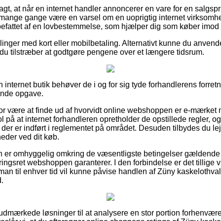
t, at når en internet handler annoncerer en vare for en salgspri
mange gange være en varsel om en uoprigtig internet virksomhed
befattet af en lovbestemmelse, som hjælper dig som køber imod 
illinger med kort eller mobilbetaling. Alternativt kunne du anvende
 du tilstræber at godtgøre pengene over et længere tidsrum.
 internet butik behøver de i og for sig tyde forhandlerens forretn
nde opgave.
r være at finde ud af hvorvidt online webshoppen er e-mærket 
 på at internet forhandleren opretholder de opstillede regler, og 
 der er indført i reglementet på området. Desuden tilbydes du lejl
eder ved dit køb.
nden er omhyggelig omkring de væsentligste betingelser gældende
ngsret webshoppen garanterer. I den forbindelse er det tillige vig
man til enhver tid vil kunne påvise handlen af Züny kaskelothva
.
tivt udmærkede løsninger til at analysere en stor portion forhenv