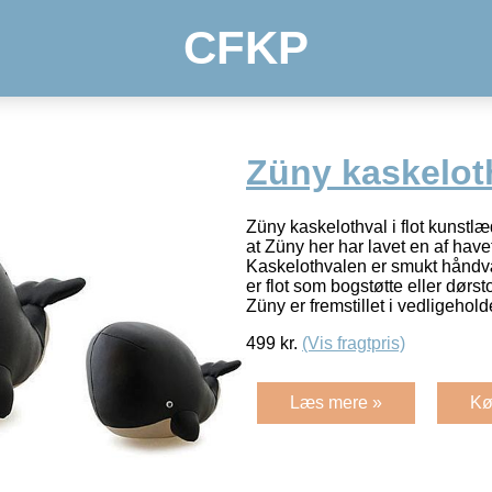
CFKP
Züny kaskelot
Züny kaskelothval i flot kunstlæd
at Züny her har lavet en af hav
Kaskelothvalen er smukt håndv
er flot som bogstøtte eller dørs
Züny er fremstillet i vedligeholde
499
kr.
(Vis fragtpris)
Læs mere »
Kø