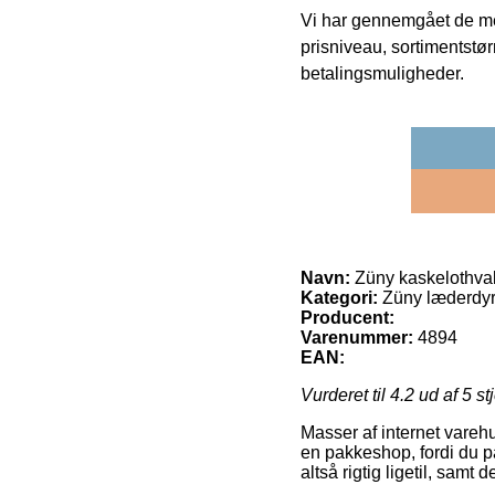
Vi har gennemgået de mes
prisniveau, sortimentstø
betalingsmuligheder.
Navn:
Züny kaskelothva
Kategori:
Züny læderdy
Producent:
Varenummer:
4894
EAN:
Vurderet til
4.2
ud af 5 st
Masser af internet varehus
en pakkeshop, fordi du p
altså rigtig ligetil, sam