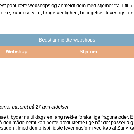
t populære webshops og anmeldt dem med stjerner fra 1 til 5 ud
rrelse, kundeservice, brugervenlighed, betingelser, leveringsfor
Bedst anmeldte webshops
Webshop
Stjerner
l
r
jerner baseret på
27
anmeldelser
e tilbyder nu til dags en lang række forskellige fragtmetoder. Et hi
å den måde nemt kan hente produkterne lige når det passer dig
t desuden tilmed den prisbilligste leveringsform ved køb af Züny k