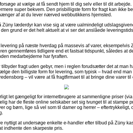
øge at vælge at få sendt hjem til dig selv eller til dit arbejde
ermere super bekvem. Den prisbilligste form for fragt kan ikke 
hænger af at du lever nærved webbutikkens hjemsted.
 Züny læderdyr kan vise sig at være ualmindeligt udslagsgiven
f den grund er det helt aktuelt at vi ser det anslåede leveringsti
levering på næste hverdag på massevis af varer, eksempelvis 
dren gennemføres tidligere end et fastsat tidspunkt, således at de
inden medarbejderne har fyraften.
 tilbyder fragt uden gebyr, men i reglen forudsætter det at man ha
e den billigste form for levering, som typisk – hvad end man 
edensborg – vil være at få fragtfirmaet til at bringe dine varer til
ligt let gængeligt for internetbrugere at sammenligne priser (vi
gelig har de fleste online selskaber set sig tvunget til at stampe 
yer og børn, lige så vel som til damer og herrer – eftertrykkelig
g.
e nyttigt at undersøge enkelte e-handler efter tilbud på Züny kas
at indhente den skarpeste pris.