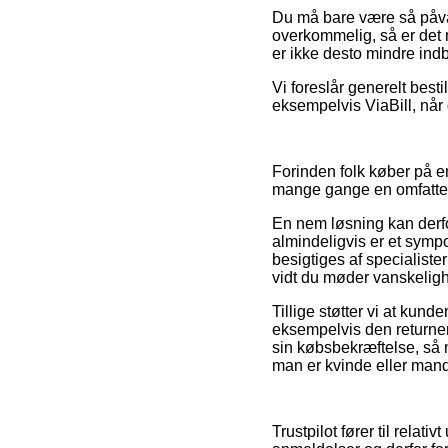
Du må bare være så påvag
overkommelig, så er det 
er ikke desto mindre ind
Vi foreslår generelt best
eksempelvis ViaBill, når
Forinden folk køber på en
mange gange en omfatte
En nem løsning kan derfo
almindeligvis er et sympol
besigtiges af specialister
vidt du møder vanskeligh
Tillige støtter vi at ku
eksempelvis den returneri
sin købsbekræftelse, så 
man er kvinde eller mand
Trustpilot fører til rela