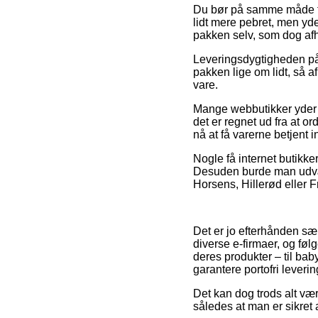
Du bør på samme måde fors
lidt mere pebret, men yd
pakken selv, som dog af
Leveringsdygtigheden på
pakken lige om lidt, så a
vare.
Mange webbutikker yder 
det er regnet ud fra at or
nå at få varerne betjent 
Nogle få internet butikker
Desuden burde man udvælg
Horsens, Hillerød eller Fr
Det er jo efterhånden sær
diverse e-firmaer, og føl
deres produkter – til bab
garantere portofri leverin
Det kan dog trods alt vær
således at man er sikret 