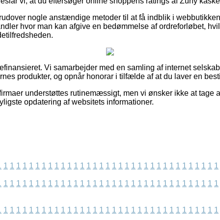
eslår vi, at du eftersøger online shoppens ratings af Züny kaske
udover nogle anstændige metoder til at få indblik i webbutikk
dler hvor man kan afgive en bedømmelse af ordreforløbet, hvilk
detilfredsheden.
inansieret. Vi samarbejder med en samling af internet selskaber
s produkter, og opnår honorar i tilfælde af at du laver en besti
irmaer understøttes rutinemæssigt, men vi ønsker ikke at tage an
ligste opdatering af websitets informationer.
1
1
1
1
1
1
1
1
1
1
1
1
1
1
1
1
1
1
1
1
1
1
1
1
1
1
1
1
1
1
1
1
1
1
1
1
1
1
1
1
1
1
1
1
1
1
1
1
1
1
1
1
1
1
1
1
1
1
1
1
1
1
1
1
1
1
1
1
1
1
1
1
1
1
1
1
1
1
1
1
1
1
1
1
1
1
1
1
1
1
1
1
1
1
1
1
1
1
1
1
1
1
1
1
1