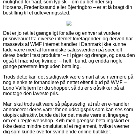
mulighed for fragt, som typisk – om du befinder sig i
Horsens, Frederikssund eller Bjerringbro – er at få bragt din
bestilling til et udleveringssted.
Det er jo ret let gængeligt for alle og enhver at vurdere
prisniveauet fra diverse internet foretagender, og derved har
massevis af WMF internet handler i Danmark ikke kunne
lade være med at formindske salgsværdien på specielt
deres bedst i test produkter – til piger og drenge, og desuden
også til mænd og kvinder – helt i bund, og endda nogle
gange præstere fragt uden betaling.
Trods dette kan det stadigvæk være smart at se nærmere på
nogle enkelte forhandlere på nettet efter tilbud på WMF –
Lono Vaffeljern før du shopper, så du er skråsikker på at
modtage den laveste pris.
Man skal trods alt være så påpasselig, at når en e-handler
annoncerer deres varer for en udsalgspris som kan ses som
utopisk attraktiv, burde det for det meste være et fingerpeg
om en uægte webshop. Køb med gængse betalingskort er
ikke desto mindre omsluttet af et reglement, hvilket værner
dig som kunde overfor svindlende online butikker.