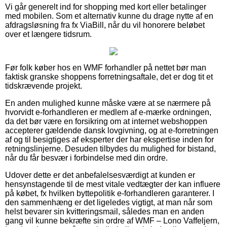
Vi går generelt ind for shopping med kort eller betalinger
med mobilen. Som et alternativ kunne du drage nytte af en
afdragsløsning fra fx ViaBill, når du vil honorere beløbet
over et længere tidsrum.
Før folk køber hos en WMF forhandler på nettet bør man
faktisk granske shoppens forretningsaftale, det er dog tit et
tidskrævende projekt.
En anden mulighed kunne måske være at se nærmere på
hvorvidt e-forhandleren er medlem af e-mærke ordningen,
da det bør være en forsikring om at internet webshoppen
accepterer gældende dansk lovgivning, og at e-forretningen
af og til besigtiges af eksperter der har ekspertise inden for
retningslinjerne. Desuden tilbydes du mulighed for bistand,
når du får besvær i forbindelse med din ordre.
Udover dette er det anbefalelsesværdigt at kunden er
hensynstagende til de mest vitale vedtægter der kan influere
på købet, fx hvilken byttepolitik e-forhandleren garanterer. I
den sammenhæng er det ligeledes vigtigt, at man når som
helst bevarer sin kvitteringsmail, således man en anden
gang vil kunne bekræfte sin ordre af WMF – Lono Vaffeljern,