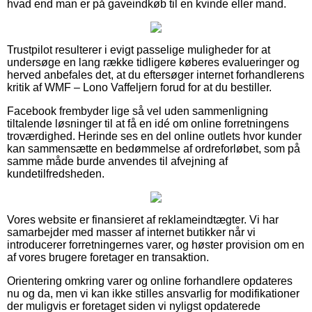
hvad end man er på gaveindkøb til en kvinde eller mand.
Trustpilot resulterer i evigt passelige muligheder for at
undersøge en lang række tidligere køberes evalueringer og
herved anbefales det, at du eftersøger internet forhandlerens
kritik af WMF – Lono Vaffeljern forud for at du bestiller.
Facebook frembyder lige så vel uden sammenligning
tiltalende løsninger til at få en idé om online forretningens
troværdighed. Herinde ses en del online outlets hvor kunder
kan sammensætte en bedømmelse af ordreforløbet, som på
samme måde burde anvendes til afvejning af
kundetilfredsheden.
Vores website er finansieret af reklameindtægter. Vi har
samarbejder med masser af internet butikker når vi
introducerer forretningernes varer, og høster provision om en
af vores brugere foretager en transaktion.
Orientering omkring varer og online forhandlere opdateres
nu og da, men vi kan ikke stilles ansvarlig for modifikationer
der muligvis er foretaget siden vi nyligst opdaterede