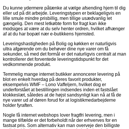
Du kunne ydermere påtænke at vælge afsending hjem til dig
eller ud på dit arbejde. Leveringstypen er beklageligvis en
lille smule mindre prisbillig, men tillige usædvanlig let
gængelig. Den mest letkøbte form for fragt kan ikke
modsiges at være at du selv henter ordren, hvilket afhænger
af at du har bopæl nær e-butikkens hjemsted.
Leveringshastigheden på Bolig og køkken er naturligvis
ultra afgørende om du behøver dine nye varer om få
sekunder, så med det formål er det naturligvis centralt at man
kontrollerer det forventede leveringstidspunkt for det
vedkommende produkt.
Temmelig mange internet butikker annoncerer levering på
blot en enkelt hverdag på deres favorit produkter,
eksempelvis WMF – Lono Vaffeljern, hvilket dog er
underforstået at bestillingen indsendes inden et fastslået
klokkeslæt, således at de højst sandsynligt kan nå at få de
nye varer ud af døren forud for at logistikmedarbejderne
holder fyraften.
Nogle få internet webshops lover fragtfri levering, men i
mange tilfælde er det forbeholdt når der erhverves for en
fastsat pris. Som alternativ kan man overveje den billigste