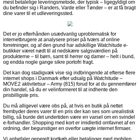
mest betalelige leveringsmetode, der typisk – ligegyldigt om
du befinder sig i Randers, Varde eller Tønder – er at få bragt
dine varer til et udleveringssted.
Det er jo efterhånden usædvanlig uproblematisk for
internetbrugere at analysere priser på tværs af online
forretninger, og af den grund har adskillige Watchitude e-
butikker været nødt til at nedskære salgsværdien på
produkterne – til børn, samt til herrer og damer – helt i bund,
og endda nogle gange sikre portofri fragt.
Det kan dog stadigvæk vise sig indbringende at efterse flere
internet shops i Danmark efter udsalg på Watchitude –
MOVE2 aktivitetsur – Army (815) forud for at du gennemfører
din handel, så du er velinformeret til at indhente den
prisbilligste pris.
Du må alligevel være obs på, at hvis en butik på nettet
frembyder deres varer til en pris der kan ses som urealistisk
billig, så burde det undertiden være en varsel om en svindel
e-forhandler. Shopping med kort er imidlertid omfavnet af en
ordning, der begunstiger en overfor uægte internet firmaer.
Vi anbefaler generelt kortkøb eller betalinger med mobilen.