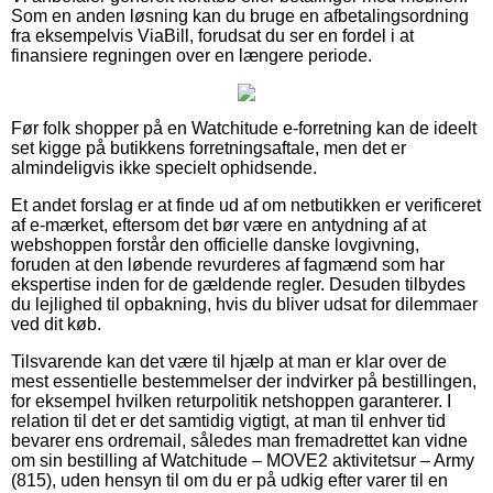
Som en anden løsning kan du bruge en afbetalingsordning
fra eksempelvis ViaBill, forudsat du ser en fordel i at
finansiere regningen over en længere periode.
Før folk shopper på en Watchitude e-forretning kan de ideelt
set kigge på butikkens forretningsaftale, men det er
almindeligvis ikke specielt ophidsende.
Et andet forslag er at finde ud af om netbutikken er verificeret
af e-mærket, eftersom det bør være en antydning af at
webshoppen forstår den officielle danske lovgivning,
foruden at den løbende revurderes af fagmænd som har
ekspertise inden for de gældende regler. Desuden tilbydes
du lejlighed til opbakning, hvis du bliver udsat for dilemmaer
ved dit køb.
Tilsvarende kan det være til hjælp at man er klar over de
mest essentielle bestemmelser der indvirker på bestillingen,
for eksempel hvilken returpolitik netshoppen garanterer. I
relation til det er det samtidig vigtigt, at man til enhver tid
bevarer ens ordremail, således man fremadrettet kan vidne
om sin bestilling af Watchitude – MOVE2 aktivitetsur – Army
(815), uden hensyn til om du er på udkig efter varer til en