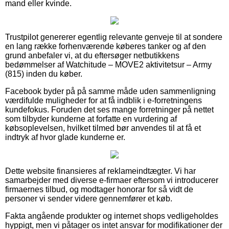
mand eller kvinde.
Trustpilot genererer egentlig relevante genveje til at sondere
en lang række forhenværende køberes tanker og af den
grund anbefaler vi, at du eftersøger netbutikkens
bedømmelser af Watchitude – MOVE2 aktivitetsur – Army
(815) inden du køber.
Facebook byder på på samme måde uden sammenligning
værdifulde muligheder for at få indblik i e-forretningens
kundefokus. Foruden det ses mange forretninger på nettet
som tilbyder kunderne at forfatte en vurdering af
købsoplevelsen, hvilket tilmed bør anvendes til at få et
indtryk af hvor glade kunderne er.
Dette website finansieres af reklameindtægter. Vi har
samarbejder med diverse e-firmaer eftersom vi introducerer
firmaernes tilbud, og modtager honorar for så vidt de
personer vi sender videre gennemfører et køb.
Fakta angående produkter og internet shops vedligeholdes
hyppigt, men vi påtager os intet ansvar for modifikationer der