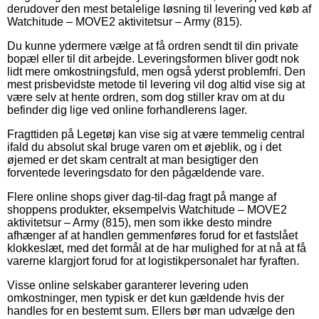
derudover den mest betalelige løsning til levering ved køb af
Watchitude – MOVE2 aktivitetsur – Army (815).
Du kunne ydermere vælge at få ordren sendt til din private
bopæl eller til dit arbejde. Leveringsformen bliver godt nok
lidt mere omkostningsfuld, men også yderst problemfri. Den
mest prisbevidste metode til levering vil dog altid vise sig at
være selv at hente ordren, som dog stiller krav om at du
befinder dig lige ved online forhandlerens lager.
Fragttiden på Legetøj kan vise sig at være temmelig central
ifald du absolut skal bruge varen om et øjeblik, og i det
øjemed er det skam centralt at man besigtiger den
forventede leveringsdato for den pågældende vare.
Flere online shops giver dag-til-dag fragt på mange af
shoppens produkter, eksempelvis Watchitude – MOVE2
aktivitetsur – Army (815), men som ikke desto mindre
afhænger af at handlen gemmenføres forud for et fastslået
klokkeslæt, med det formål at de har mulighed for at nå at få
varerne klargjort forud for at logistikpersonalet har fyraften.
Visse online selskaber garanterer levering uden
omkostninger, men typisk er det kun gældende hvis der
handles for en bestemt sum. Ellers bør man udvælge den