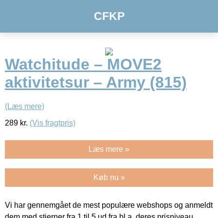
CFKP
Watchitude – MOVE2
aktivitetsur – Army (815)
(Læs mere)
289
kr.
(Vis fragtpris)
Læs mere »
Køb nu »
Vi har gennemgået de mest populære webshops og anmeldt
dem med stjerner fra 1 til 5 ud fra bl.a. deres prisniveau,