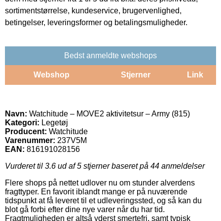
sortimentstørrelse, kundeservice, brugervenlighed,
betingelser, leveringsformer og betalingsmuligheder.
Bedst anmeldte webshops
Webshop
Stjerner
Link
Navn:
Watchitude – MOVE2 aktivitetsur – Army (815)
Kategori:
Legetøj
Producent:
Watchitude
Varenummer:
237V5M
EAN:
816191028156
Vurderet til
3.6
ud af 5 stjerner baseret på
44
anmeldelser
Flere shops på nettet udlover nu om stunder alverdens
fragttyper. En favorit iblandt mange er på nuværende
tidspunkt at få leveret til et udleveringssted, og så kan du
blot gå forbi efter dine nye varer når du har tid.
Fragtmuligheden er altså yderst smertefri, samt typisk