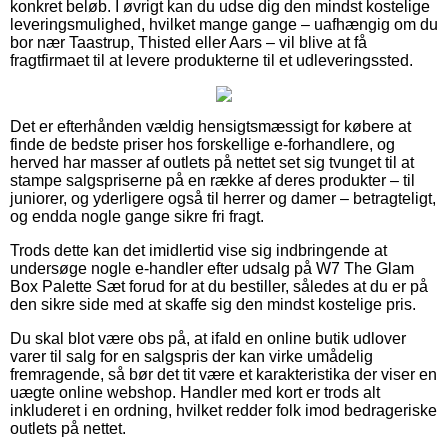
konkret beløb. I øvrigt kan du udse dig den mindst kostelige
leveringsmulighed, hvilket mange gange – uafhængig om du
bor nær Taastrup, Thisted eller Aars – vil blive at få
fragtfirmaet til at levere produkterne til et udleveringssted.
Det er efterhånden vældig hensigtsmæssigt for købere at
finde de bedste priser hos forskellige e-forhandlere, og
herved har masser af outlets på nettet set sig tvunget til at
stampe salgspriserne på en række af deres produkter – til
juniorer, og yderligere også til herrer og damer – betragteligt,
og endda nogle gange sikre fri fragt.
Trods dette kan det imidlertid vise sig indbringende at
undersøge nogle e-handler efter udsalg på W7 The Glam
Box Palette Sæt forud for at du bestiller, således at du er på
den sikre side med at skaffe sig den mindst kostelige pris.
Du skal blot være obs på, at ifald en online butik udlover
varer til salg for en salgspris der kan virke umådelig
fremragende, så bør det tit være et karakteristika der viser en
uægte online webshop. Handler med kort er trods alt
inkluderet i en ordning, hvilket redder folk imod bedrageriske
outlets på nettet.