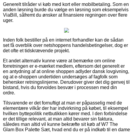
Generelt tilråder vi køb med kort eller mobilbetaling. Som en
anden løsning burde du vælge en løsning som eksempelvis
ViaBill, såfremt du ønsker at finansiere regningen over flere
uger.
Inden folk bestiller på en internet forhandler kan de sådan
set få overblik over netshoppens handelsbetingelser, dog er
det ofte et tidskrævende projekt.
Et andet alternativ kunne være at bemærke om online
forretningen er e-mærket medlem, eftersom det generelt er
en antydning af at online shoppen adlyder dansk lovgivning,
og at e-shoppen undertiden undersøges af fagfolk som
behersker retningslinjerne. Derudover giver det dig genvej til
bistand, hvis du forvoldes besvær i processen med din
ordre.
Tilsvarende er det fornuftigt at man er påpasselig med de
elementære vilkår der har indvirkning på købet, til eksempel
hvilken byttepolitik netbutikken kører med. I den forbindelse
er det tillige relevant, at man altid bevarer sin faktura,
således man altid vil kunne bekræfte sit køb af W7 The
Glam Box Palette Sæt, hvad end du er på indkøb til en dame