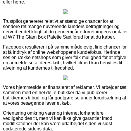
eller herre.
Trustpilot genererer relativt anstændige chancer for at
sondere ret mange nuværende kunders betragtninger og
derved er det klogt, at du gennemgår e-forretningens omtaler
af W7 The Glam Box Palette Sæt forud for at du køber.
Facebook resulterer i på samme måde evigt fine chancer for
at få indtryk af online webshoppens kundefokus. Herinde
ses en række netshops som giver folk mulighed for at afgive
en anmeldelse af deres køb, hvilket tilmed kan benyttes til
afvejning af kundernes tilfredshed.
Vores hjemmeside er finansieret af reklamer. Vi arbejder tæt
sammen med en hel del e-butikker da vi publicerer
butikkernes tilbud, og får godtgørelse under forudsætning af
at vores besøgende laver et køb.
Orientering omkring varer og internet forhandlere
vedligeholdes tit, men vi kan ikke give garantier imod
modifikationer der kan være udarbejdet siden vi sidst
opdaterede sidens data.