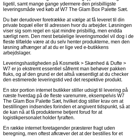
ligetil, samt mange gange ydermere den prisbilligste
leveringsmåde ved køb af W7 The Glam Box Palette Sæt.
Du bør derudover foretrække at vælge at få leveret til din
private bopæl eller til adressen hvor du arbejder. Løsningen
viser sig som regel en sjat mindre prisbillig, men endda
særligt nem. Den mest betalelige leveringsmodel vil dog i de
fleste tilfælde være at du selv henter produkterne, men den
løsning afhænger af at du er lige ved e-butikkens
arbejdslager.
Leveringshastigheden på Kosmetik > Skønhed & Dufte >
W7 er jo ekstremt essentiel såfremt man behøver pakken
fluks, og af den grund er det altså væsentligt at du checker
den estimerede leveringstid ved det respektive produkt.
En stor portion internet butikker stiller udsigt til levering på
næste hverdag på de fleste varenumre, eksempelvis W7
The Glam Box Palette Sæt, hvilket dog stiller krav om at
bestillingen indsendes forinden et angivent tidspunkt, så at
de kan nå at få produkterne betjent forud for at
logistikpersonalet holder fyraften.
En række internet foretagender præsterer fragt uden
beregning, men oftest afkræver det at der bestilles for et