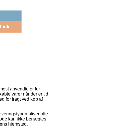
Link
 mest anvendte er for
øbte varer når der er tid
ed for fragt ved køb af
everingstypen bliver ofte
etode kan ikke benægtes
dlens hjemsted.