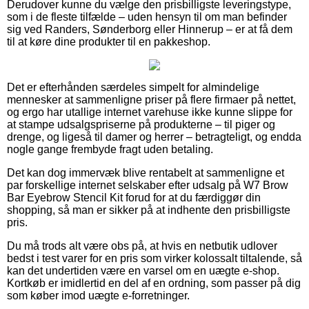
Derudover kunne du vælge den prisbilligste leveringstype,
som i de fleste tilfælde – uden hensyn til om man befinder
sig ved Randers, Sønderborg eller Hinnerup – er at få dem
til at køre dine produkter til en pakkeshop.
Det er efterhånden særdeles simpelt for almindelige
mennesker at sammenligne priser på flere firmaer på nettet,
og ergo har utallige internet varehuse ikke kunne slippe for
at stampe udsalgspriserne på produkterne – til piger og
drenge, og ligeså til damer og herrer – betragteligt, og endda
nogle gange frembyde fragt uden betaling.
Det kan dog immervæk blive rentabelt at sammenligne et
par forskellige internet selskaber efter udsalg på W7 Brow
Bar Eyebrow Stencil Kit forud for at du færdiggør din
shopping, så man er sikker på at indhente den prisbilligste
pris.
Du må trods alt være obs på, at hvis en netbutik udlover
bedst i test varer for en pris som virker kolossalt tiltalende, så
kan det undertiden være en varsel om en uægte e-shop.
Kortkøb er imidlertid en del af en ordning, som passer på dig
som køber imod uægte e-forretninger.