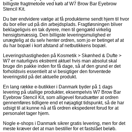
billigste fragtmetode ved køb af W7 Brow Bar Eyebrow
Stencil Kit.
Du bør endvidere vælge at få produkterne sendt hjem til hvor
du bor eller ud på din arbejdsplads. Fragtløsningen bliver
beklageligvis en tak dyrere, men til gengæld virkelig
hensigtsmæssig. Den billigste leveringsmulighed er
unægtelig at du selv henter ordren, som jo er betinget af at
du har bopæl i kort afstand af netbutikkens bopæl.
Leveringshastigheden på Kosmetik > Skønhed & Dufte >
W7 er naturligvis ekstremt aktuel hvis man absolut skal
bruge din pakke inden for få dage, så af den grund er det
forholdsvis essentielt at vi besigtiger den forventede
leveringstid på det aktuelle produkt.
En lang række e-butikker i Danmark byder på 1 dags
levering på utallige produkter, eksempelvis W7 Brow Bar
Eyebrow Stencil Kit, som alligevel forudsætter at ordren
gennemføres tidligere end et nøjagtigt tidspunkt, så de har
udsigt til at kunne nå at få ordren ekspederet forud for at
personalet tager hjem.
Nogle e-shops i Danmark sikrer gratis levering, men for det
meste kræver det at man bestiller for et fastslået beløb.