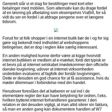
Generelt slår vi et slag for bestillinger med kort eller
betalinger med mobilen. Som alternativ kan du drage fordel
af en løsning på afbetaling som eksempelvis ViaBill, for så
vidt du ser en fordel i at afdrage pengene over et længere
tidsrum.
Forud for at folk shopper i en internet butik bør de i og for sig
gøre sig bekendt med indholdet af webshoppens
betingelser, det er dog i reglen ikke særlig interessant.
En anden mulighed kunne derfor være at kigge hvorvidt
internet butikken er medlem af e-mærket, fordi det typisk er
et bevis på at internet selskabet imødekommer den officielle
danske lovgivning, udover at internet virksomheden
undertiden evalueres af fagfolk der forstår lovgivningen.
Dette er desuden en god chance for at få assistance, hvis du
møder dilemmaer i forbindelse med din handel.
Herudover foreslåes det at køberen er sat ind i de
elementære regler der kan have betydning for ordren, f.eks.
hvilken bytteret internet forhandleren garanterer. I den
relation er det desuden vigtigt, at man altid sikrer sin faktura,
så man en anden gang kan dokumentere handlen af W7