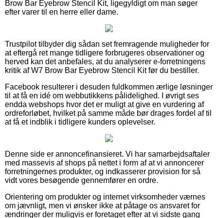
Brow Bar Eyebrow Stencil Kit, ligegyldigt om man søger
efter varer til en herre eller dame.
Trustpilot tilbyder dig sådan set fremragende muligheder for
at eftergå ret mange tidligere forbrugeres observationer og
herved kan det anbefales, at du analyserer e-forretningens
kritik af W7 Brow Bar Eyebrow Stencil Kit før du bestiller.
Facebook resulterer i desuden fuldkommen ærlige løsninger
til at få en idé om webbutikkens pålidelighed. I øvrigt ses
endda webshops hvor det er muligt at give en vurdering af
ordreforløbet, hvilket på samme måde bør drages fordel af til
at få et indblik i tidligere kunders oplevelser.
Denne side er annoncefinansieret. Vi har samarbejdsaftaler
med massevis af shops på nettet i form af at vi annoncerer
forretningernes produkter, og indkasserer provision for så
vidt vores besøgende gennemfører en ordre.
Orientering om produkter og internet virksomheder værnes
om jævnligt, men vi ønsker ikke at påtage os ansvaret for
ændringer der muligvis er foretaget efter at vi sidste gang