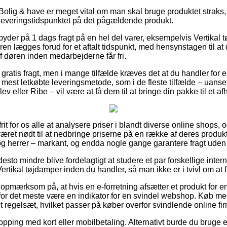
olig & have er meget vital om man skal bruge produktet straks, s
leveringstidspunktet på det pågældende produkt.
 byder på 1 dags fragt på en hel del varer, eksempelvis Vertikal
rdren lægges forud for et aftalt tidspunkt, med hensynstagen til at
f døren inden medarbejderne får fri.
ver gratis fragt, men i mange tilfælde kræves det at du handler f
est letkøbte leveringsmetode, som i de fleste tilfælde – uans
v eller Ribe – vil være at få dem til at bringe din pakke til et a
it for os alle at analysere priser i blandt diverse online shops,
ret nødt til at nedbringe priserne på en række af deres produkte
og herrer – markant, og endda nogle gange garantere fragt uden
desto mindre blive fordelagtigt at studere et par forskellige inter
rtikal tøjdamper inden du handler, så man ikke er i tvivl om at få
opmærksom på, at hvis en e-forretning afsætter et produkt for en 
or det meste være en indikator for en svindel webshop. Køb med
t regelsæt, hvilket passer på køber overfor svindlende online fi
hopping med kort eller mobilbetaling. Alternativt burde du bruge 