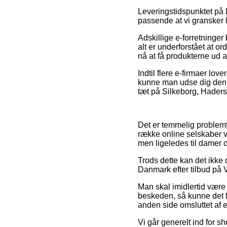
Leveringstidspunktet på B
passende at vi gransker 
Adskillige e-forretninger
alt er underforstået at o
nå at få produkterne ud a
Indtil flere e-firmaer lo
kunne man udse dig den m
tæt på Silkeborg, Hadersle
Det er temmelig problemfr
række online selskaber væ
men ligeledes til damer 
Trods dette kan det ikke 
Danmark efter tilbud på Ve
Man skal imidlertid være 
beskeden, så kunne det f
anden side omsluttet af e
Vi går generelt ind for s