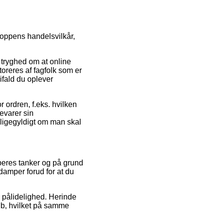
hoppens handelsvilkår,
n tryghed om at online
oreres af fagfolk som er
ifald du oplever
r ordren, f.eks. hvilken
evarer sin
 ligegyldigt om man skal
øberes tanker og på grund
jdamper forud for at du
s pålidelighed. Herinde
køb, hvilket på samme