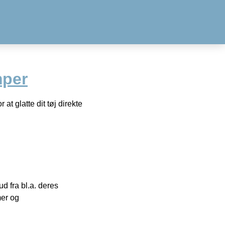
mper
t glatte dit tøj direkte
 fra bl.a. deres
mer og