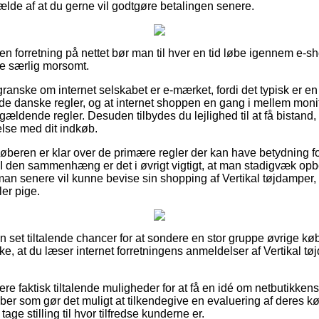
lfælde af at du gerne vil godtgøre betalingen senere.
en forretning på nettet bør man til hver en tid løbe igennem e-s
ke særlig morsomt.
granske om internet selskabet er e-mærket, fordi det typisk er e
de danske regler, og at internet shoppen en gang i mellem monit
ldende regler. Desuden tilbydes du lejlighed til at få bistand, 
else med dit indkøb.
 køberen er klar over de primære regler der kan have betydning fo
. I den sammenhæng er det i øvrigt vigtigt, at man stadigvæk opb
 man senere vil kunne bevise sin shopping af Vertikal tøjdamper,
ler pige.
n set tiltalende chancer for at sondere en stor gruppe øvrige k
kke, at du læser internet forretningens anmeldelser af Vertikal tø
e faktisk tiltalende muligheder for at få en idé om netbutikken
aber som gør det muligt at tilkendegive en evaluering af deres 
age stilling til hvor tilfredse kunderne er.