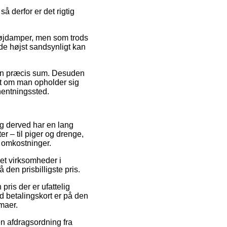
å derfor er det rigtig
 tøjdamper, men som trods
 de højst sandsynligt kan
or en præcis sum. Desuden
et om man opholder sig
fhentningssted.
 og derved har en lang
r – til piger og drenge,
 omkostninger.
net virksomheder i
 den prisbilligste pris.
pris der er ufattelig
 betalingskort er på den
rmaer.
en afdragsordning fra