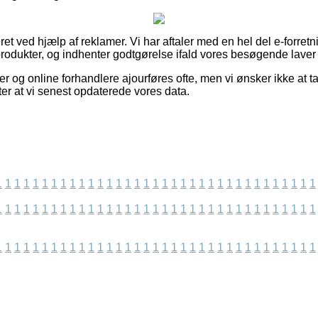
t ved hjælp af reklamer. Vi har aftaler med en hel del e-forretn
produkter, og indhenter godtgørelse ifald vores besøgende laver
 og online forhandlere ajourføres ofte, men vi ønsker ikke at t
er at vi senest opdaterede vores data.
1
1
1
1
1
1
1
1
1
1
1
1
1
1
1
1
1
1
1
1
1
1
1
1
1
1
1
1
1
1
1
1
1
1
1
1
1
1
1
1
1
1
1
1
1
1
1
1
1
1
1
1
1
1
1
1
1
1
1
1
1
1
1
1
1
1
1
1
1
1
1
1
1
1
1
1
1
1
1
1
1
1
1
1
1
1
1
1
1
1
1
1
1
1
1
1
1
1
1
1
1
1
1
1
1