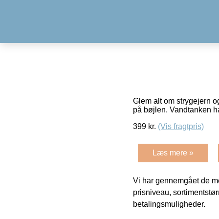
Glem alt om strygejern og
på bøjlen. Vandtanken ha
399
kr.
(Vis fragtpris)
Læs mere »
Vi har gennemgået de mes
prisniveau, sortimentstø
betalingsmuligheder.