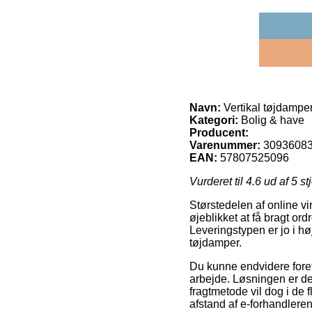
Navn:
Vertikal tøjdampe
Kategori:
Bolig & have
Producent:
Varenummer:
3093608
EAN:
57807525096
Vurderet til
4.6
ud af 5 st
Størstedelen af online vi
øjeblikket at få bragt or
Leveringstypen er jo i høj
tøjdamper.
Du kunne endvidere foretr
arbejde. Løsningen er de
fragtmetode vil dog i de 
afstand af e-forhandleren