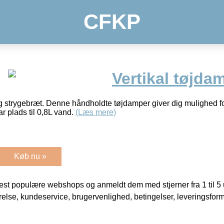
CFKP
Vertikal tøjda
 strygebræt. Denne håndholdte tøjdamper giver dig mulighed for a
r plads til 0,8L vand.
(Læs mere)
Køb nu »
t populære webshops og anmeldt dem med stjerner fra 1 til 5 ud
rrelse, kundeservice, brugervenlighed, betingelser, leveringsfor