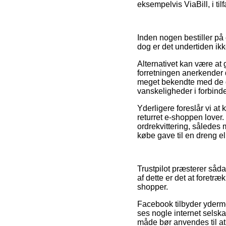
eksempelvis ViaBill, i ti
Inden nogen bestiller på 
dog er det undertiden ik
Alternativet kan være at 
forretningen anerkender 
meget bekendte med de gæ
vanskeligheder i forbind
Yderligere foreslår vi at
returret e-shoppen lover
ordrekvittering, således
købe gave til en dreng el
Trustpilot præsterer såda
af dette er det at foretræ
shopper.
Facebook tilbyder ydermer
ses nogle internet selsk
måde bør anvendes til at t