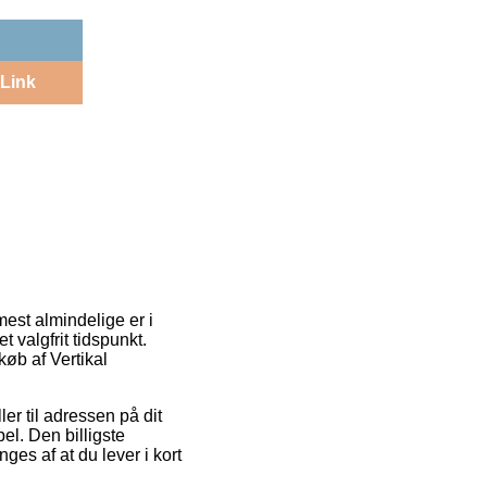
Link
mest almindelige er i
 valgfrit tidspunkt.
køb af Vertikal
er til adressen på dit
l. Den billigste
ges af at du lever i kort