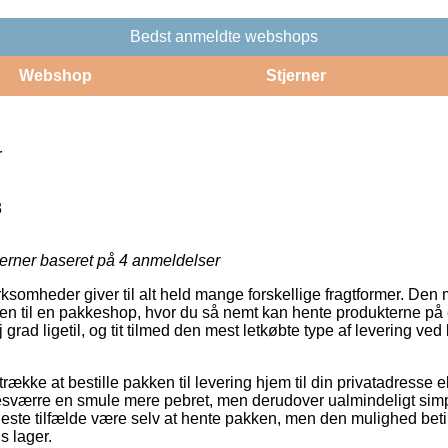
Bedst anmeldte webshops
Webshop
Stjerner
r
3
jerner baseret på
4
anmeldelser
rksomheder giver til alt held mange forskellige fragtformer. Den 
dren til en pakkeshop, hvor du så nemt kan hente produkterne på et
 grad ligetil, og tit tilmed den mest letkøbte type af levering ved 
ække at bestille pakken til levering hjem til din privatadresse ell
sværre en smule mere pebret, men derudover ualmindeligt simpe
fleste tilfælde være selv at hente pakken, men den mulighed betin
s lager.