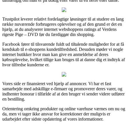
uafhængig om man er på udkig efter varer til en herre eller dame.
Trustpilot leverer relativt fordelagtige løsninger til at studere en lang
række nuværende forbrugeres oplevelser og af den grund er det en
hjælp, at du analyserer internet webshoppens ratings af Verdens
rigeste Pige – DVD før du færdiggør din shopping.
Facebook fører til tilsvarende fuldt ud tiltalende muligheder for at få
kendskab til e-shoppens kundetilfredshed. Desuden møder vi nogle
internet butikker hvor man kan give en anmeldelse af deres
købsoplevelse, hvilket tillige kan bruges til at danne dig et indtryk af
hvor tilfredse kunderne er.
Vores side er finansieret ved hjælp af annoncer. Vi har et fast
samarbejde med adskillige e-firmaer og promoverer deres varer, og
indhenter honorar i tilfælde af at den bruger vi sender videre udfører
en bestilling.
Orientering omkring produkter og online varehuse værnes om nu og
da, men vi tager ikke ansvar for korrektioner der muligvis er
udarbejdet efter sidste opdatering af vores informationer.