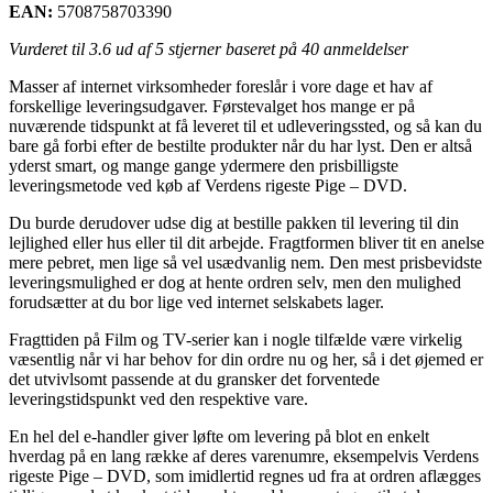
EAN:
5708758703390
Vurderet til
3.6
ud af 5 stjerner baseret på
40
anmeldelser
Masser af internet virksomheder foreslår i vore dage et hav af
forskellige leveringsudgaver. Førstevalget hos mange er på
nuværende tidspunkt at få leveret til et udleveringssted, og så kan du
bare gå forbi efter de bestilte produkter når du har lyst. Den er altså
yderst smart, og mange gange ydermere den prisbilligste
leveringsmetode ved køb af Verdens rigeste Pige – DVD.
Du burde derudover udse dig at bestille pakken til levering til din
lejlighed eller hus eller til dit arbejde. Fragtformen bliver tit en anelse
mere pebret, men lige så vel usædvanlig nem. Den mest prisbevidste
leveringsmulighed er dog at hente ordren selv, men den mulighed
forudsætter at du bor lige ved internet selskabets lager.
Fragttiden på Film og TV-serier kan i nogle tilfælde være virkelig
væsentlig når vi har behov for din ordre nu og her, så i det øjemed er
det utvivlsomt passende at du gransker det forventede
leveringstidspunkt ved den respektive vare.
En hel del e-handler giver løfte om levering på blot en enkelt
hverdag på en lang række af deres varenumre, eksempelvis Verdens
rigeste Pige – DVD, som imidlertid regnes ud fra at ordren aflægges