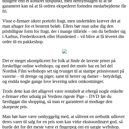
tidligere end et konkret tidspunkt, med hensynstagen til at de
garanteret kan nå at få ordren ekspederet forinden medarbejderne får
fri.
Visse e-firmaer sikrer portofri fragt, men undertiden kræver det at
man aftager for et bestemt beløb. Ellers bør man udse dig den
prisbilligste form for fragt, der i mange tilfælde – om du befinder sig
i Aarhus, Frederiksværk eller Hundested – vil blive at få leveret din
ordre til en pakkeshop.
Det er meget ukompliceret for folk at finde de laveste priser på
forskellige online webshops, og med det motiv har en hel del
Nordisk Film webshops set sig tvunget til at stampe prisniveauet på
varerne – til drenge og piger, samt til herrer og damer – betydeligt,
og endda nogle gange love levering uden omkostninger.
Trods dette kan det alligevel være rentabelt at eftergå nogle enkelte
e-firmaer efter udsalg på Verdens rigeste Pige – DVD før du
færdiggør din shopping, så man er garanteret at modtage den
skarpeste pris.
Man bør bare være omhyggelig med, at såfremt en netbutik udlover
deres varer til salg for en pris som kan virke ekstraordinært god, så
burde det for det meste være et fingerpeg om en uægte webshop.