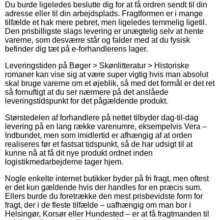
Du burde ligeledes beslutte dig for at få ordren sendt til din
adresse eller til din arbejdsplads. Fragtformen er i mange
tilfælde et hak mere pebret, men ligeledes temmelig ligetil.
Den prisbilligste slags levering er unægtelig selv at hente
varerne, som desværre står og falder med at du fysisk
befinder dig tæt på e-forhandlerens lager.
Leveringstiden på Bøger > Skønlitteratur > Historiske
romaner kan vise sig at være super vigtig hvis man absolut
skal bruge varerne om et øjeblik, så med det formål er det ret
så fornuftigt at du ser nærmere på det anslåede
leveringstidspunkt for det pågældende produkt.
Størstedelen af forhandlere på nettet tilbyder dag-til-dag
levering på en lang række varenumre, eksempelvis Vera –
Indbundet, men som imidlertid er afhængig af at orden
realiseres før et fastsat tidspunkt, så de har udsigt til at
kunne nå at få dit nye produkt ordnet inden
logistikmedarbejderne tager hjem.
Nogle enkelte internet butikker byder på fri fragt, men oftest
er det kun gældende hvis der handles for en præcis sum.
Ellers burde du foretrække den mest prisbevidste form for
fragt, der i de fleste tilfælde – uafhængig om man bor i
Helsingør, Korsør eller Hundested – er at få fragtmanden til