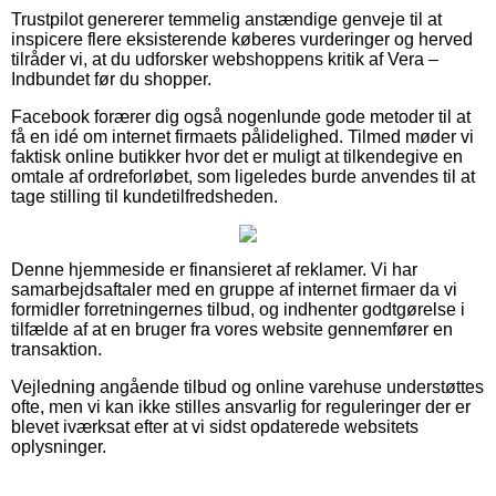
Trustpilot genererer temmelig anstændige genveje til at
inspicere flere eksisterende køberes vurderinger og herved
tilråder vi, at du udforsker webshoppens kritik af Vera –
Indbundet før du shopper.
Facebook forærer dig også nogenlunde gode metoder til at
få en idé om internet firmaets pålidelighed. Tilmed møder vi
faktisk online butikker hvor det er muligt at tilkendegive en
omtale af ordreforløbet, som ligeledes burde anvendes til at
tage stilling til kundetilfredsheden.
Denne hjemmeside er finansieret af reklamer. Vi har
samarbejdsaftaler med en gruppe af internet firmaer da vi
formidler forretningernes tilbud, og indhenter godtgørelse i
tilfælde af at en bruger fra vores website gennemfører en
transaktion.
Vejledning angående tilbud og online varehuse understøttes
ofte, men vi kan ikke stilles ansvarlig for reguleringer der er
blevet iværksat efter at vi sidst opdaterede websitets
oplysninger.