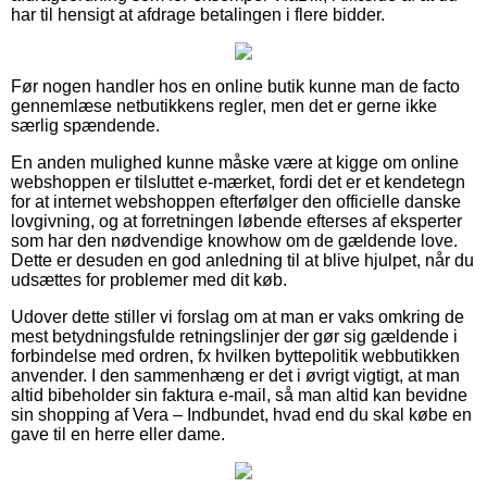
har til hensigt at afdrage betalingen i flere bidder.
Før nogen handler hos en online butik kunne man de facto
gennemlæse netbutikkens regler, men det er gerne ikke
særlig spændende.
En anden mulighed kunne måske være at kigge om online
webshoppen er tilsluttet e-mærket, fordi det er et kendetegn
for at internet webshoppen efterfølger den officielle danske
lovgivning, og at forretningen løbende efterses af eksperter
som har den nødvendige knowhow om de gældende love.
Dette er desuden en god anledning til at blive hjulpet, når du
udsættes for problemer med dit køb.
Udover dette stiller vi forslag om at man er vaks omkring de
mest betydningsfulde retningslinjer der gør sig gældende i
forbindelse med ordren, fx hvilken byttepolitik webbutikken
anvender. I den sammenhæng er det i øvrigt vigtigt, at man
altid bibeholder sin faktura e-mail, så man altid kan bevidne
sin shopping af Vera – Indbundet, hvad end du skal købe en
gave til en herre eller dame.