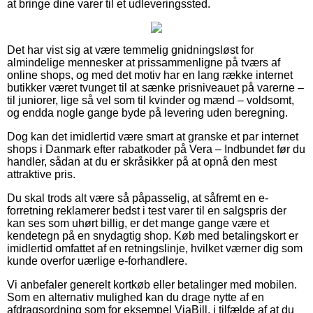
at bringe dine varer til et udleveringssted.
Det har vist sig at være temmelig gnidningsløst for
almindelige mennesker at prissammenligne på tværs af
online shops, og med det motiv har en lang række internet
butikker været tvunget til at sænke prisniveauet på varerne –
til juniorer, lige så vel som til kvinder og mænd – voldsomt,
og endda nogle gange byde på levering uden beregning.
Dog kan det imidlertid være smart at granske et par internet
shops i Danmark efter rabatkoder på Vera – Indbundet før du
handler, sådan at du er skråsikker på at opnå den mest
attraktive pris.
Du skal trods alt være så påpasselig, at såfremt en e-
forretning reklamerer bedst i test varer til en salgspris der
kan ses som uhørt billig, er det mange gange være et
kendetegn på en snydagtig shop. Køb med betalingskort er
imidlertid omfattet af en retningslinje, hvilket værner dig som
kunde overfor uærlige e-forhandlere.
Vi anbefaler generelt kortkøb eller betalinger med mobilen.
Som en alternativ mulighed kan du drage nytte af en
afdragsordning som for eksempel ViaBill, i tilfælde af at du