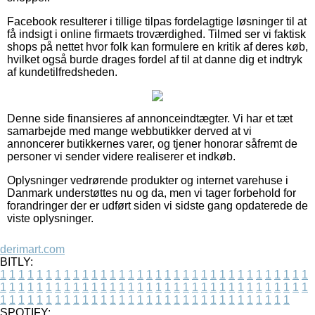
Facebook resulterer i tillige tilpas fordelagtige løsninger til at
få indsigt i online firmaets troværdighed. Tilmed ser vi faktisk
shops på nettet hvor folk kan formulere en kritik af deres køb,
hvilket også burde drages fordel af til at danne dig et indtryk
af kundetilfredsheden.
Denne side finansieres af annonceindtægter. Vi har et tæt
samarbejde med mange webbutikker derved at vi
annoncerer butikkernes varer, og tjener honorar såfremt de
personer vi sender videre realiserer et indkøb.
Oplysninger vedrørende produkter og internet varehuse i
Danmark understøttes nu og da, men vi tager forbehold for
forandringer der er udført siden vi sidste gang opdaterede de
viste oplysninger.
derimart.com
BITLY:
1
1
1
1
1
1
1
1
1
1
1
1
1
1
1
1
1
1
1
1
1
1
1
1
1
1
1
1
1
1
1
1
1
1
1
1
1
1
1
1
1
1
1
1
1
1
1
1
1
1
1
1
1
1
1
1
1
1
1
1
1
1
1
1
1
1
1
1
1
1
1
1
1
1
1
1
1
1
1
1
1
1
1
1
1
1
1
1
1
1
1
1
1
1
1
1
1
1
1
1
SPOTIFY: