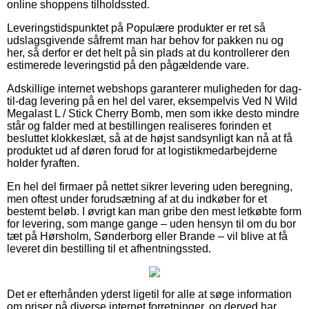
online shoppens tilholdssted.
Leveringstidspunktet på Populære produkter er ret så
udslagsgivende såfremt man har behov for pakken nu og
her, så derfor er det helt på sin plads at du kontrollerer den
estimerede leveringstid på den pågældende vare.
Adskillige internet webshops garanterer muligheden for dag-
til-dag levering på en hel del varer, eksempelvis Ved N Wild
Megalast L / Stick Cherry Bomb, men som ikke desto mindre
står og falder med at bestillingen realiseres forinden et
besluttet klokkeslæt, så at de højst sandsynligt kan nå at få
produktet ud af døren forud for at logistikmedarbejderne
holder fyraften.
En hel del firmaer på nettet sikrer levering uden beregning,
men oftest under forudsætning af at du indkøber for et
bestemt beløb. I øvrigt kan man gribe den mest letkøbte form
for levering, som mange gange – uden hensyn til om du bor
tæt på Hørsholm, Sønderborg eller Brande – vil blive at få
leveret din bestilling til et afhentningssted.
Det er efterhånden yderst ligetil for alle at søge information
om priser på diverse internet forretninger, og derved har