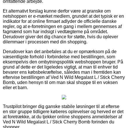
omfattende arbejde.
Et alternativt forslag kunne derfor være at granske om
netshoppen er e-mærket medlem, grundet at det typisk er en
indikator for at online firmaet adlyder de officielle danske
regler, og at e-forretningen en gang i mellem gennemses af
fagmænd som har indsigt i vedtægterne på området.
Derudover giver det dig chance for støtte, hvis du oplever
dilemmaer i processen med din shopping.
Derudover kan det anbefales at du er opmærksom på de
væsentligste forhold i forbindelse med bestillingen, som
eksempelvis den ombytningspolitik webshoppen bruger. På
grund af dette er det ligeledes vigtigt, at man til enhver tid
bevarer ens købsbekræftelse, således man i fremtiden kan
eftervise bestillingen af Ved N Wild Megalast L / Stick Cherry
Bomb, uden hensyn til om man skal shoppe til en voksen
eller et barn.
Trustpilot bringer dig ganske stabile løsninger til at efterse
en stor gruppe tidligere køberes oplevelser og herved er det
at foretrække, at du tjekker online shoppens anmeldelser af
Ved N Wild Megalast L / Stick Cherry Bomb forinden du
shopper.