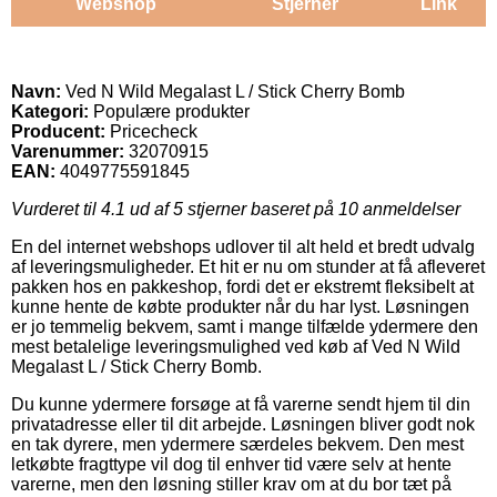
Webshop
Stjerner
Link
Navn:
Ved N Wild Megalast L / Stick Cherry Bomb
Kategori:
Populære produkter
Producent:
Pricecheck
Varenummer:
32070915
EAN:
4049775591845
Vurderet til
4.1
ud af 5 stjerner baseret på
10
anmeldelser
En del internet webshops udlover til alt held et bredt udvalg
af leveringsmuligheder. Et hit er nu om stunder at få afleveret
pakken hos en pakkeshop, fordi det er ekstremt fleksibelt at
kunne hente de købte produkter når du har lyst. Løsningen
er jo temmelig bekvem, samt i mange tilfælde ydermere den
mest betalelige leveringsmulighed ved køb af Ved N Wild
Megalast L / Stick Cherry Bomb.
Du kunne ydermere forsøge at få varerne sendt hjem til din
privatadresse eller til dit arbejde. Løsningen bliver godt nok
en tak dyrere, men ydermere særdeles bekvem. Den mest
letkøbte fragttype vil dog til enhver tid være selv at hente
varerne, men den løsning stiller krav om at du bor tæt på