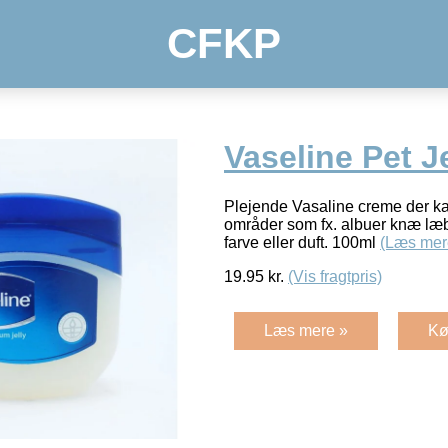
CFKP
Vaseline Pet J
Plejende Vasaline creme der ka
områder som fx. albuer knæ læbe
farve eller duft. 100ml
(Læs mer
19.95
kr.
(Vis fragtpris)
Læs mere »
Kø