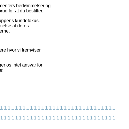
nsumenters bedømmelser og
d for at du bestiller.
shoppens kundefokus.
melse af deres
erne.
ere hvor vi fremviser
r os intet ansvar for
r.
1
1
1
1
1
1
1
1
1
1
1
1
1
1
1
1
1
1
1
1
1
1
1
1
1
1
1
1
1
1
1
1
1
1
1
1
1
1
1
1
1
1
1
1
1
1
1
1
1
1
1
1
1
1
1
1
1
1
1
1
1
1