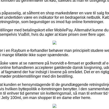
forinden du gennemfører dit køb, således at man er usvigeligt si
 påpasselig, at såfremt en shop markedsfører en vare til salg for
t undertiden være en indikator for en bedragerisk netbutik. Køb
 retningslinje, som begunstiger os imod fup online forretninger.
tillinger med betalingskort eller MobilePay. Alternativt kunne du
empelvis ViaBill, hvis du agter at klare prisen over flere uger.
ler i en Rayburn e-forhandler behøver man principielt studere
t i mange tilfælde ikke super spændende.
åske være at se nærmere på hvorvidt e-firmaet er godkendt af e
t online forhandleren accepterer gældende dansk lovgivning, ud
af fagmænd der har indsigt i lovene på området. Det er en rigti
 møder problemstillinger med din bestilling.
at kunden er hensynstagende til de grundlæggende retningslinje
is hvilken byttepolitik e-forretningen benytter. I den sammen
 til enhver tid gemmer sin kvitteringsmail, så man til enhver tid
 Jelly 100ml, om man shopper til en dame eller herre.