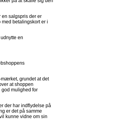
kker på at skaffe sig den
 en salgspris der er
 med betalingskort er i
 udnytte en
 webshoppens
-mærket, grundet at det
over at shoppen
g god mulighed for
r der har indflydelse på
hæng er det på samme
 vil kunne vidne om sin