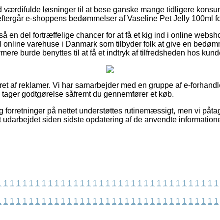
ltid værdifulde løsninger til at bese ganske mange tidligere ko
u eftergår e-shoppens bedømmelser af Vaseline Pet Jelly 100ml foru
å en del fortræffelige chancer for at få et kig ind i online web
 online varehuse i Danmark som tilbyder folk at give en bedøm
re burde benyttes til at få et indtryk af tilfredsheden hos kund
ret af reklamer. Vi har samarbejder med en gruppe af e-forhandl
og tager godtgørelse såfremt du gennemfører et køb.
forretninger på nettet understøttes rutinemæssigt, men vi påtage
t udarbejdet siden sidste opdatering af de anvendte informatione
1
1
1
1
1
1
1
1
1
1
1
1
1
1
1
1
1
1
1
1
1
1
1
1
1
1
1
1
1
1
1
1
1
1
1
1
1
1
1
1
1
1
1
1
1
1
1
1
1
1
1
1
1
1
1
1
1
1
1
1
1
1
1
1
1
1
1
1
1
1