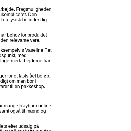
t arbejde. Fragtmuligheden
 ukompliceret. Den
t du fysisk befinder dig
har behov for produktet
 den relevante vare.
eksempelvis Vaseline Pet
tidspunkt, med
at lagermedarbejderne har
er for et fastslået beløb.
ldigt om man bor i
arer til en pakkeshop.
k har mange Rayburn online
, samt også til mænd og
lets efter udsalg på