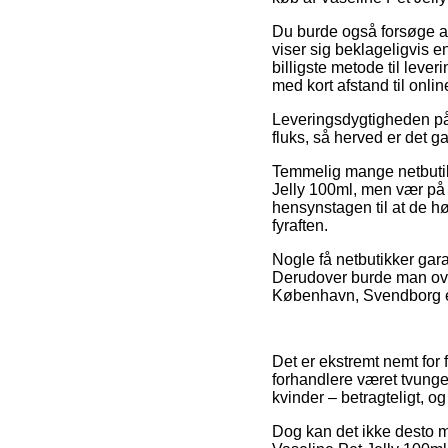
Du burde også forsøge at 
viser sig beklageligvis 
billigste metode til lever
med kort afstand til onl
Leveringsdygtigheden på 
fluks, så herved er det g
Temmelig mange netbutik
Jelly 100ml, men vær på v
hensynstagen til at de hø
fyraften.
Nogle få netbutikker garan
Derudover burde man over
København, Svendborg elle
Det er ekstremt nemt for 
forhandlere været tvunge
kvinder – betragteligt, 
Dog kan det ikke desto mi