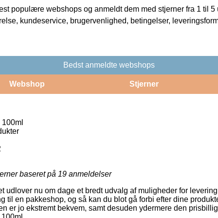
t populære webshops og anmeldt dem med stjerner fra 1 til 5 ud
rrelse, kundeservice, brugervenlighed, betingelser, leveringsfor
Bedst anmeldte webshops
Webshop
Stjerner
y 100ml
ukter
2
jerner baseret på
19
anmeldelser
et udlover nu om dage et bredt udvalg af muligheder for levering
ng til en pakkeshop, og så kan du blot gå forbi efter dine produkt
en er jo ekstremt bekvem, samt desuden ydermere den prisbillig
y 100ml.