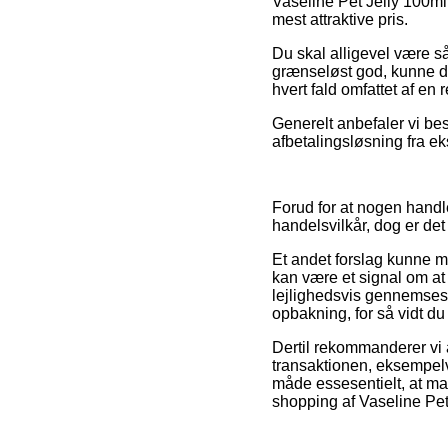
Vaseline Pet Jelly 100ml 
mest attraktive pris.
Du skal alligevel være så
grænseløst god, kunne de
hvert fald omfattet af en
Generelt anbefaler vi bes
afbetalingsløsning fra eks
Forud for at nogen hand
handelsvilkår, dog er de
Et andet forslag kunne m
kan være et signal om a
lejlighedsvis gennemses 
opbakning, for så vidt du
Dertil rekommanderer vi 
transaktionen, eksempelv
måde essesentielt, at man
shopping af Vaseline Pet