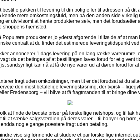
bestille pakken til levering til din bolig eller til adressen på di
en kende mere omkostningsfuld, men på den anden side virkelig
ing er utvivlsomt at hente produkterne selv, men det forudsætter a
ine shoppens hjemsted.
Populære produkter er jo yderst afgørende i tilfælde af at man 
anske centralt at du finder det estimerede leveringstidspunkt ved
ker annoncerer 1 dags levering på en lang række varenumre, 
agt da det betinges af at bestillingen laves forud for et givent 
jst sandsynligt kan nå at få de nye varer ud af døren forud for 
terer fragt uden omkostninger, men tit er det forudsat at du aftag
veje den mest betalelige leveringsløsning, der typisk – ligegy
r Fredensborg – vil blive at få fragtmanden til at bringe dine v
folk at finde de bedste priser på forskellige netshops, og til ta
t til at sænke salgsværdien på deres varer – til babyer og børn
og endda nogle gange præstere fragt uden betaling.
ndre vise sig lønnende at studere et par forskellige internet out