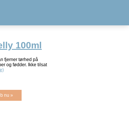
elly 100ml
n fjerner tørhed på
r og fødder. Ikke tilsat
e)
b nu »