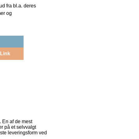
 fra bl.a. deres
mer og
Link
. En af de mest
er på et selvvalgt
ste leveringsform ved