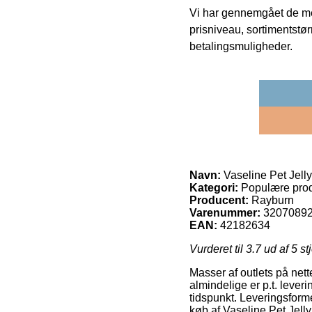
Vi har gennemgået de mes
prisniveau, sortimentstø
betalingsmuligheder.
Navn:
Vaseline Pet Jell
Kategori:
Populære prod
Producent:
Rayburn
Varenummer:
3207089
EAN:
42182634
Vurderet til
3.7
ud af 5 st
Masser af outlets på nett
almindelige er p.t. leveri
tidspunkt. Leveringsform
køb af Vaseline Pet Jell