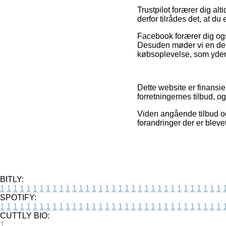
Trustpilot forærer dig a
derfor tilrådes det, at d
Facebook forærer dig ogs
Desuden møder vi en del
købsoplevelse, som yderme
Dette website er finansie
forretningernes tilbud, 
Viden angående tilbud og 
forandringer der er bleve
BITLY:
1
1
1
1
1
1
1
1
1
1
1
1
1
1
1
1
1
1
1
1
1
1
1
1
1
1
1
1
1
1
1
1
1
1
SPOTIFY:
1
1
1
1
1
1
1
1
1
1
1
1
1
1
1
1
1
1
1
1
1
1
1
1
1
1
1
1
1
1
1
1
1
1
CUTTLY BIO:
1