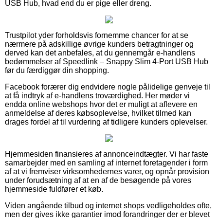
USB Hub, hvad end du er pige eller dreng.
Trustpilot yder forholdsvis fornemme chancer for at se
nærmere på adskillige øvrige kunders betragtninger og
derved kan det anbefales, at du gennemgår e-handlens
bedømmelser af Speedlink – Snappy Slim 4-Port USB Hub
før du færdiggør din shopping.
Facebook forærer dig endvidere nogle pålidelige genveje til
at få indtryk af e-handlens troværdighed. Her møder vi
endda online webshops hvor det er muligt at aflevere en
anmeldelse af deres købsoplevelse, hvilket tilmed kan
drages fordel af til vurdering af tidligere kunders oplevelser.
Hjemmesiden finansieres af annonceindtægter. Vi har faste
samarbejder med en samling af internet foretagender i form
af at vi fremviser virksomhedernes varer, og opnår provision
under forudsætning af at en af de besøgende på vores
hjemmeside fuldfører et køb.
Viden angående tilbud og internet shops vedligeholdes ofte,
men der gives ikke garantier imod forandringer der er blevet