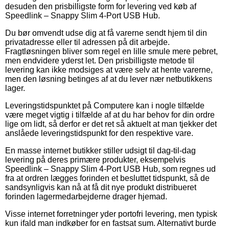
desuden den prisbilligste form for levering ved køb af
Speedlink – Snappy Slim 4-Port USB Hub.
Du bør omvendt udse dig at få varerne sendt hjem til din
privatadresse eller til adressen på dit arbejde.
Fragtløsningen bliver som regel en lille smule mere pebret,
men endvidere yderst let. Den prisbilligste metode til
levering kan ikke modsiges at være selv at hente varerne,
men den løsning betinges af at du lever nær netbutikkens
lager.
Leveringstidspunktet på Computere kan i nogle tilfælde
være meget vigtig i tilfælde af at du har behov for din ordre
lige om lidt, så derfor er det ret så aktuelt at man tjekker det
anslåede leveringstidspunkt for den respektive vare.
En masse internet butikker stiller udsigt til dag-til-dag
levering på deres primære produkter, eksempelvis
Speedlink – Snappy Slim 4-Port USB Hub, som regnes ud
fra at ordren lægges forinden et besluttet tidspunkt, så de
sandsynligvis kan nå at få dit nye produkt distribueret
forinden lagermedarbejderne drager hjemad.
Visse internet forretninger yder portofri levering, men typisk
kun ifald man indkøber for en fastsat sum. Alternativt burde