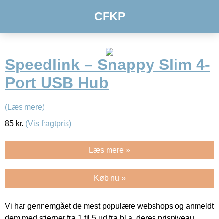
CFKP
Speedlink – Snappy Slim 4-
Port USB Hub
(Læs mere)
85
kr.
(Vis fragtpris)
Læs mere »
Køb nu »
Vi har gennemgået de mest populære webshops og anmeldt
dem med stjerner fra 1 til 5 ud fra bl.a. deres prisniveau,