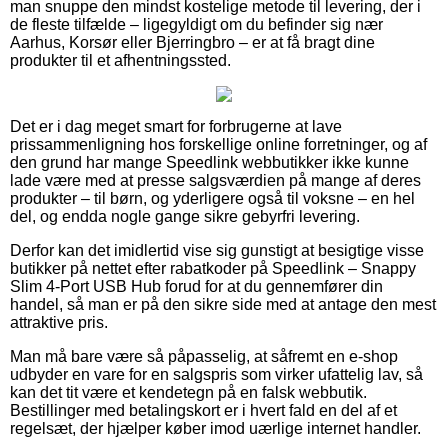
man snuppe den mindst kostelige metode til levering, der i
de fleste tilfælde – ligegyldigt om du befinder sig nær
Aarhus, Korsør eller Bjerringbro – er at få bragt dine
produkter til et afhentningssted.
Det er i dag meget smart for forbrugerne at lave
prissammenligning hos forskellige online forretninger, og af
den grund har mange Speedlink webbutikker ikke kunne
lade være med at presse salgsværdien på mange af deres
produkter – til børn, og yderligere også til voksne – en hel
del, og endda nogle gange sikre gebyrfri levering.
Derfor kan det imidlertid vise sig gunstigt at besigtige visse
butikker på nettet efter rabatkoder på Speedlink – Snappy
Slim 4-Port USB Hub forud for at du gennemfører din
handel, så man er på den sikre side med at antage den mest
attraktive pris.
Man må bare være så påpasselig, at såfremt en e-shop
udbyder en vare for en salgspris som virker ufattelig lav, så
kan det tit være et kendetegn på en falsk webbutik.
Bestillinger med betalingskort er i hvert fald en del af et
regelsæt, der hjælper køber imod uærlige internet handler.