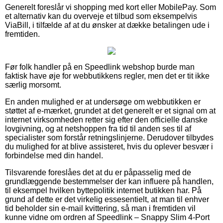
Generelt foreslår vi shopping med kort eller MobilePay. Som
et alternativ kan du overveje et tilbud som eksempelvis
ViaBill, i tilfælde af at du ønsker at dække betalingen ude i
fremtiden.
Før folk handler på en Speedlink webshop burde man
faktisk have øje for webbutikkens regler, men det er tit ikke
særlig morsomt.
En anden mulighed er at undersøge om webbutikken er
støttet af e-mærket, grundet at det generelt er et signal om at
internet virksomheden retter sig efter den officielle danske
lovgivning, og at netshoppen fra tid til anden ses til af
specialister som forstår retningslinjerne. Derudover tilbydes
du mulighed for at blive assisteret, hvis du oplever besvær i
forbindelse med din handel.
Tilsvarende foreslåes det at du er påpasselig med de
grundlæggende bestemmelser der kan influere på handlen,
til eksempel hvilken byttepolitik internet butikken har. På
grund af dette er det virkelig essesentielt, at man til enhver
tid beholder sin e-mail kvittering, så man i fremtiden vil
kunne vidne om ordren af Speedlink – Snappy Slim 4-Port