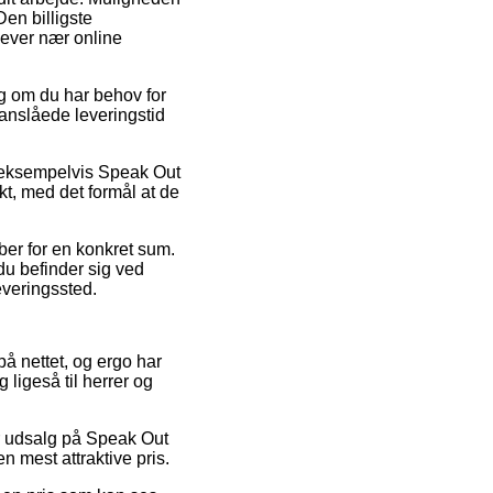
Den billigste
 lever nær online
ig om du har behov for
 anslåede leveringstid
, eksempelvis Speak Out
nkt, med det formål at de
ber for en konkret sum.
du befinder sig ved
leveringssted.
på nettet, og ergo har
 ligeså til herrer og
ter udsalg på Speak Out
n mest attraktive pris.