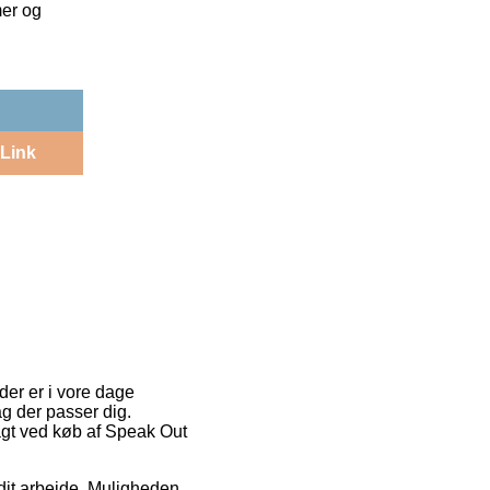
mer og
Link
er er i vore dage
ag der passer dig.
agt ved køb af Speak Out
 dit arbejde. Muligheden