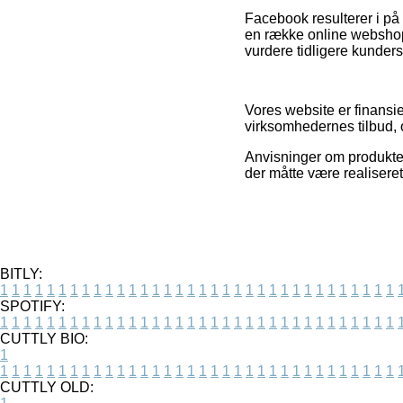
Facebook resulterer i på
en række online webshops 
vurdere tidligere kunders
Vores website er finansie
virksomhedernes tilbud, og
Anvisninger om produkter
der måtte være realiseret
BITLY:
1
1
1
1
1
1
1
1
1
1
1
1
1
1
1
1
1
1
1
1
1
1
1
1
1
1
1
1
1
1
1
1
1
1
SPOTIFY:
1
1
1
1
1
1
1
1
1
1
1
1
1
1
1
1
1
1
1
1
1
1
1
1
1
1
1
1
1
1
1
1
1
1
CUTTLY BIO:
1
1
1
1
1
1
1
1
1
1
1
1
1
1
1
1
1
1
1
1
1
1
1
1
1
1
1
1
1
1
1
1
1
1
1
CUTTLY OLD: