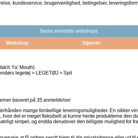
rrelse, kundeservice, brugervenlighed, betingelser, leveringsfor
Bedst anmeldte webshops
Webshop
Stjerner
atch Ya’ Mouth)
endørs legetøj > LEGETØJ > Spil
jerner baseret på
35
anmeldelser
erhånden mange forskellige leveringsmuligheder. En sikker vind
, hvor det er meget fleksibelt at kunne hente produkterne den d
ærligt simpel, og endda derudover den billigste mulighed for fr
veje at få ordren sendt hjem til din privatadresse eller ud til