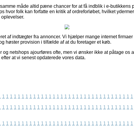
 samme måde altid pæne chancer for at få indblik i e-butikkens p
hvor folk kan forfatte en kritik af ordreforløbet, hvilket ydermer
 oplevelser.
ret af indtægter fra annoncer. Vi hjælper mange internet firmaer 
 høster provision i tilfælde af at du foretager et køb.
 og netshops ajourføres ofte, men vi ønsker ikke at påtage os a
 efter at vi senest opdaterede vores data.
1
1
1
1
1
1
1
1
1
1
1
1
1
1
1
1
1
1
1
1
1
1
1
1
1
1
1
1
1
1
1
1
1
1
1
1
1
1
1
1
1
1
1
1
1
1
1
1
1
1
1
1
1
1
1
1
1
1
1
1
1
1
1
1
1
1
1
1
1
1
1
1
1
1
1
1
1
1
1
1
1
1
1
1
1
1
1
1
1
1
1
1
1
1
1
1
1
1
1
1
1
1
1
1
1