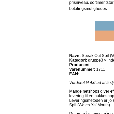
prisniveau, sortimentstø
betalingsmuligheder.
Navn:
Speak Out Spil (W
Kategori:
gruppe3 > Ind
Producent:
Varenummer:
1711
EAN:
Vurderet til
4.6
ud af 5 st
Mange netshops giver eft
levering til en pakkeshop
Leveringsmetoden er jo s
Spil (Watch Ya’ Mouth).
Du bør på samme måde over