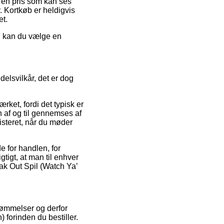
r en pris som kan ses
. Kortkøb er heldigvis
et.
ed kan du vælge en
.
elsvilkår, det er dog
ket, fordi det typisk er
n af og til gennemses af
isteret, når du møder
 for handlen, for
gtigt, at man til enhver
eak Out Spil (Watch Ya’
dømmelser og derfor
 forinden du bestiller.