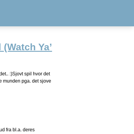
 (Watch Ya’
.. :)Sjovt spil hvor det
kke munden pga. det sjove
 fra bl.a. deres