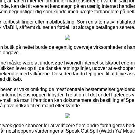
t, at når en internet forhandler markedsfører en vare til salg fo
ende, kan det tit være et kendetegn på en uærlig internet handler
, som begunstiger dig som kunde imod uægte forhandlere på nett
for kortbestillinger eller mobilbetaling. Som en alternativ muligh
 ViaBill, såfremt du ser en fordel i at afdrage betalingen senere
 butik på nettet burde de egentlig overveje virksomhedens hand
e opgave.
 måske være at undersøge hvorvidt internet selskabet er e-mær
utikken lever op til de danske retningslinjer, udover at e-shoppe
endte med vilkårene. Desuden får du lejlighed til at blive ass
d dit køb.
 køberen er vaks omkring de mest centrale bestemmelser gældende
internet webshoppen tilbyder. I relation til det er det ligeledes vi
e-mail, så man i fremtiden kan dokumentere sin bestilling af Sp
å gaveindkøb til en mand eller kvinde.
ervæk gode chancer for at verificere flere andre forbrugeres be
rgår netshoppens vurderinger af Speak Out Spil (Watch Ya’ Mouth)