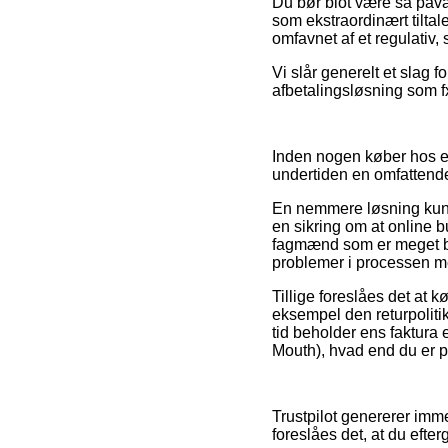
Du bør blot være så påvag
som ekstraordinært tiltal
omfavnet af et regulativ
Vi slår generelt et slag 
afbetalingsløsning som fx
Inden nogen køber hos en
undertiden en omfattend
En nemmere løsning kunne
en sikring om at online b
fagmænd som er meget bek
problemer i processen me
Tillige foreslåes det at
eksempel den returpolitik 
tid beholder ens faktura 
Mouth), hvad end du er p
Trustpilot genererer imm
foreslåes det, at du efte