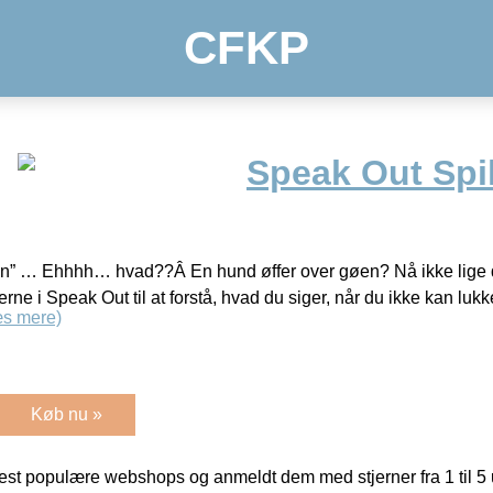
CFKP
Speak Out Spil
en” … Ehhhh… hvad??Â En hund øffer over gøen? Nå ikke lige det
rne i Speak Out til at forstå, hvad du siger, når du ikke kan lu
s mere)
Køb nu »
t populære webshops og anmeldt dem med stjerner fra 1 til 5 ud