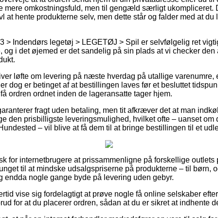
ule mere omkostningsfuld, men til gengæld særligt ukompliceret. 
vl at hente produkterne selv, men dette står og falder med at du
 > Indendørs legetøj > LEGETØJ > Spil er selvfølgelig ret vigt
, og i det øjemed er det sandelig på sin plads at vi checker den
dukt.
giver løfte om levering på næste hverdag på utallige varenumre
r dog er betinget af at bestillingen laves før et besluttet tidspu
få ordren ordnet inden de lageransatte tager hjem.
aranterer fragt uden betaling, men tit afkræver det at man indkø
 den prisbilligste leveringsmulighed, hvilket ofte – uanset om 
undested – vil blive at få dem til at bringe bestillingen til et ud
sk for internetbrugere at prissammenligne på forskellige outlets 
unget til at mindske udsalgspriserne på produkterne – til børn, og
 og endda nogle gange byde på levering uden gebyr.
ertid vise sig fordelagtigt at prøve nogle få online selskaber ef
ud for at du placerer ordren, sådan at du er sikret at indhente de