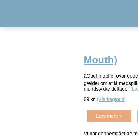
Mouth)
âOuuhh opffer ovar ooo
gælder om at få medspille
mundstykke deltager
(Læ
89
kr.
(Vis fragtpris)
Læs mere »
Vi har gennemgået de mes