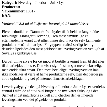
Kategori:
Hverdag > Interior > Jul > Lys
Producent:
Varenummer:
10017
EAN:
Vurderet til
3.8
ud af 5 stjerner baseret på
27
anmeldelser
Flere netbutikker i Danmark frembyder til alt held en lang række
forskellige løsninger til levering. Den mest almindelige er
efterhånden levering til et afhentningssted, hvor du selv kan hente
produkterne når du har lyst. Fragttypen er altså særligt let, og
desuden ligeledes den mest prisbevidste leveringsversion ved køb af
Soyalys i genbrugsglas.
Du bør tillige afveje for og imod at bestille levering hjem til dig eller
til dit arbejdes adresse. Den viser sig oftest en sjat mere bekostelig,
men endda ultra smart. Den mest betalelige leveringsversion kan
ikke modsiges at være at hente produkterne selv, men det beroer på
at du opholder dig tæt på internet firmaets arbejdslager.
Leveringsdygtigheden på Hverdag > Interior > Jul > Lys er særdeles
central i tilfælde af at vi skal bruge dine nye varer fluks, og i det
øjemed er det naturligvis aktuelt at vi checker den estimerede
leveringsdato ved det pågældende produkt.