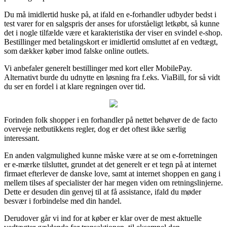
Du må imidlertid huske på, at ifald en e-forhandler udbyder bedst i
test varer for en salgspris der anses for uforståeligt letkøbt, så kunne
det i nogle tilfælde være et karakteristika der viser en svindel e-shop.
Bestillinger med betalingskort er imidlertid omsluttet af en vedtægt,
som dækker køber imod falske online outlets.
Vi anbefaler generelt bestillinger med kort eller MobilePay.
Alternativt burde du udnytte en løsning fra f.eks. ViaBill, for så vidt
du ser en fordel i at klare regningen over tid.
Forinden folk shopper i en forhandler på nettet behøver de de facto
overveje netbutikkens regler, dog er det oftest ikke særlig
interessant.
En anden valgmulighed kunne måske være at se om e-forretningen
er e-mærke tilsluttet, grundet at det generelt er et tegn på at internet
firmaet efterlever de danske love, samt at internet shoppen en gang i
mellem tilses af specialister der har megen viden om retningslinjerne.
Dette er desuden din genvej til at få assistance, ifald du møder
besvær i forbindelse med din handel.
Derudover går vi ind for at køber er klar over de mest aktuelle