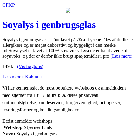
CFKP
Soyalys i genbrugsglas
Soyalys i genbrugsglas – håndlavet på Ærø. Lysene tåles af de fleste
allergikere og er meget dekorativt og hyggeligt i den mørke
tid.Soyalyset er lavet af 100% soyavoks. Lysene er håndlavede af
soyavoks, og der er derfor ikke brugt sprøjtemidler i pro
(Læs mere)
149
kr.
(Vis fragtpris)
Læs mere »
Køb nu »
Vi har gennemgået de mest populære webshops og anmeldt dem
med stjerner fra 1 til 5 ud fra bl.a. deres prisniveau,
sortimentstørrelse, kundeservice, brugervenlighed, betingelser,
leveringsformer og betalingsmuligheder.
Bedst anmeldte webshops
Webshop
Stjerner
Link
Navn:
Soyalys i genbrugsglas