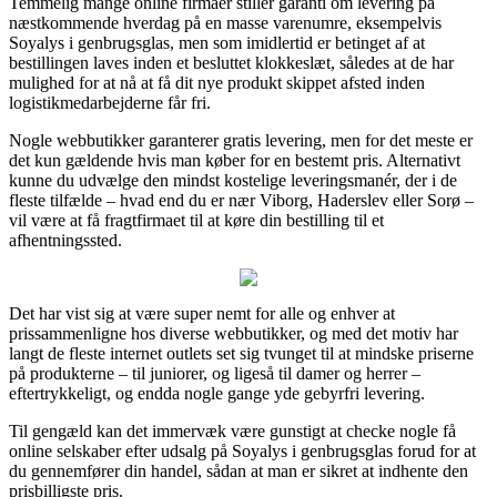
Temmelig mange online firmaer stiller garanti om levering på
næstkommende hverdag på en masse varenumre, eksempelvis
Soyalys i genbrugsglas, men som imidlertid er betinget af at
bestillingen laves inden et besluttet klokkeslæt, således at de har
mulighed for at nå at få dit nye produkt skippet afsted inden
logistikmedarbejderne får fri.
Nogle webbutikker garanterer gratis levering, men for det meste er
det kun gældende hvis man køber for en bestemt pris. Alternativt
kunne du udvælge den mindst kostelige leveringsmanér, der i de
fleste tilfælde – hvad end du er nær Viborg, Haderslev eller Sorø –
vil være at få fragtfirmaet til at køre din bestilling til et
afhentningssted.
Det har vist sig at være super nemt for alle og enhver at
prissammenligne hos diverse webbutikker, og med det motiv har
langt de fleste internet outlets set sig tvunget til at mindske priserne
på produkterne – til juniorer, og ligeså til damer og herrer –
eftertrykkeligt, og endda nogle gange yde gebyrfri levering.
Til gengæld kan det immervæk være gunstigt at checke nogle få
online selskaber efter udsalg på Soyalys i genbrugsglas forud for at
du gennemfører din handel, sådan at man er sikret at indhente den
prisbilligste pris.