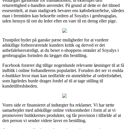
vedtægter gældende for transaktionen, til eksempel den
returrettighed e-handlen anvender. På grund af dette er det tilmed
essesentielt, at man stadigvæk bevarer ens købsbekræftelse, således
man i fremtiden kan bekræfte ordren af Soyalys i genbrugsglas,
uden hensyn til om du leder efter en vare til en dreng eller pige.
Trustpilot byder på ganske pæne muligheder for at vurdere
adskillige forhenværende kunders kritik og derved er det
anbefalelsesværdigt, at du beser e-shoppens omtaler af Soyalys i
genbrugsglas forinden du lægger din bestilling.
Facebook forærer dig tillige nogenlunde relevante løsninger til at få
indblik i online forhandlerens popularitet. Foruden det ser vi endda
e-butikker hvor man kan nedfælde en anmeldelse af ordreforløbet,
som ligeledes burde drages fordel af til at tage stilling til
kundetilfredsheden.
Vores side er finansieret af indtægter fra reklamer. Vi har tætte
samarbejder med adskillige online virksomheder i form af at vi
promoverer butikkernes produkter, og får provision i tilfælde af at
den person vi sender videre laver en bestilling.