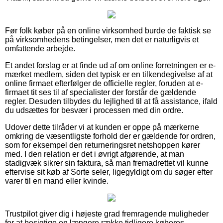
Før folk køber på en online virksomhed burde de faktisk se
på virksomhedens betingelser, men det er naturligvis et
omfattende arbejde.
Et andet forslag er at finde ud af om online forretningen er e-
mærket medlem, siden det typisk er en tilkendegivelse af at
online firmaet efterfølger de officielle regler, foruden at e-
firmaet tit ses til af specialister der forstår de gældende
regler. Desuden tilbydes du lejlighed til at få assistance, ifald
du udsættes for besvær i processen med din ordre.
Udover dette tilråder vi at kunden er oppe på mærkerne
omkring de væsentligste forhold der er gældende for ordren,
som for eksempel den returneringsret netshoppen kører
med. I den relation er det i øvrigt afgørende, at man
stadigvæk sikrer sin faktura, så man fremadrettet vil kunne
eftervise sit køb af Sorte seler, ligegyldigt om du søger efter
varer til en mand eller kvinde.
Trustpilot giver dig i højeste grad fremragende muligheder
for at besigtige en længere række tidligere køberes