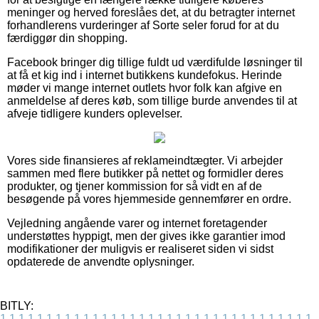
meninger og herved foreslåes det, at du betragter internet
forhandlerens vurderinger af Sorte seler forud for at du
færdiggør din shopping.
Facebook bringer dig tillige fuldt ud værdifulde løsninger til
at få et kig ind i internet butikkens kundefokus. Herinde
møder vi mange internet outlets hvor folk kan afgive en
anmeldelse af deres køb, som tillige burde anvendes til at
afveje tidligere kunders oplevelser.
Vores side finansieres af reklameindtægter. Vi arbejder
sammen med flere butikker på nettet og formidler deres
produkter, og tjener kommission for så vidt en af de
besøgende på vores hjemmeside gennemfører en ordre.
Vejledning angående varer og internet foretagender
understøttes hyppigt, men der gives ikke garantier imod
modifikationer der muligvis er realiseret siden vi sidst
opdaterede de anvendte oplysninger.
BITLY:
1
1
1
1
1
1
1
1
1
1
1
1
1
1
1
1
1
1
1
1
1
1
1
1
1
1
1
1
1
1
1
1
1
1