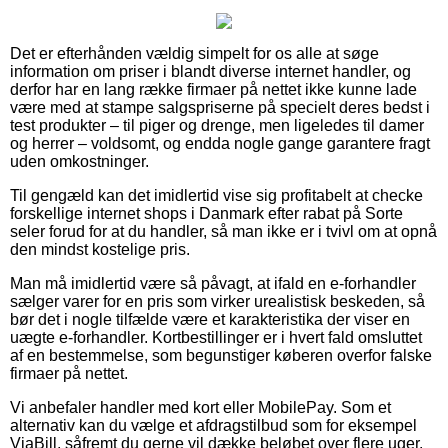
Det er efterhånden vældig simpelt for os alle at søge
information om priser i blandt diverse internet handler, og
derfor har en lang række firmaer på nettet ikke kunne lade
være med at stampe salgspriserne på specielt deres bedst i
test produkter – til piger og drenge, men ligeledes til damer
og herrer – voldsomt, og endda nogle gange garantere fragt
uden omkostninger.
Til gengæld kan det imidlertid vise sig profitabelt at checke
forskellige internet shops i Danmark efter rabat på Sorte
seler forud for at du handler, så man ikke er i tvivl om at opnå
den mindst kostelige pris.
Man må imidlertid være så påvagt, at ifald en e-forhandler
sælger varer for en pris som virker urealistisk beskeden, så
bør det i nogle tilfælde være et karakteristika der viser en
uægte e-forhandler. Kortbestillinger er i hvert fald omsluttet
af en bestemmelse, som begunstiger køberen overfor falske
firmaer på nettet.
Vi anbefaler handler med kort eller MobilePay. Som et
alternativ kan du vælge et afdragstilbud som for eksempel
ViaBill, såfremt du gerne vil dække beløbet over flere uger.