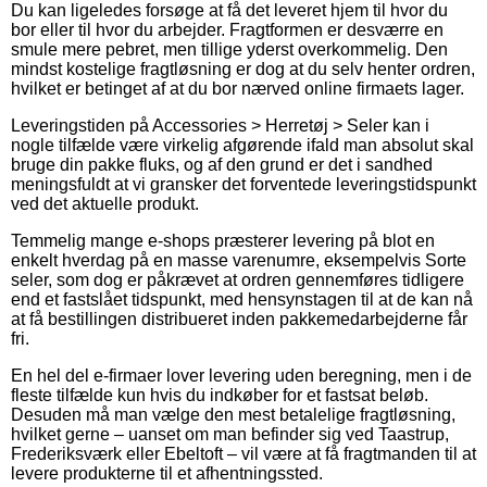
Du kan ligeledes forsøge at få det leveret hjem til hvor du
bor eller til hvor du arbejder. Fragtformen er desværre en
smule mere pebret, men tillige yderst overkommelig. Den
mindst kostelige fragtløsning er dog at du selv henter ordren,
hvilket er betinget af at du bor nærved online firmaets lager.
Leveringstiden på Accessories > Herretøj > Seler kan i
nogle tilfælde være virkelig afgørende ifald man absolut skal
bruge din pakke fluks, og af den grund er det i sandhed
meningsfuldt at vi gransker det forventede leveringstidspunkt
ved det aktuelle produkt.
Temmelig mange e-shops præsterer levering på blot en
enkelt hverdag på en masse varenumre, eksempelvis Sorte
seler, som dog er påkrævet at ordren gennemføres tidligere
end et fastslået tidspunkt, med hensynstagen til at de kan nå
at få bestillingen distribueret inden pakkemedarbejderne får
fri.
En hel del e-firmaer lover levering uden beregning, men i de
fleste tilfælde kun hvis du indkøber for et fastsat beløb.
Desuden må man vælge den mest betalelige fragtløsning,
hvilket gerne – uanset om man befinder sig ved Taastrup,
Frederiksværk eller Ebeltoft – vil være at få fragtmanden til at
levere produkterne til et afhentningssted.