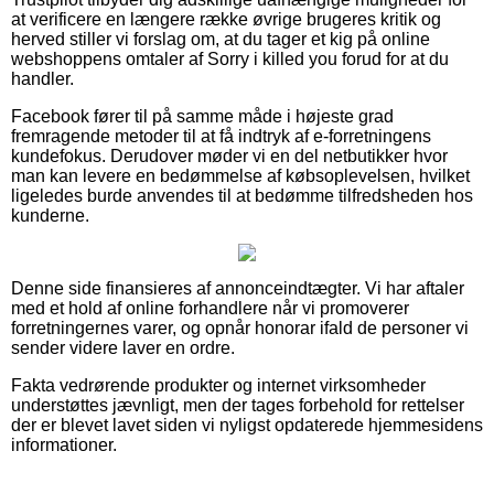
at verificere en længere række øvrige brugeres kritik og
herved stiller vi forslag om, at du tager et kig på online
webshoppens omtaler af Sorry i killed you forud for at du
handler.
Facebook fører til på samme måde i højeste grad
fremragende metoder til at få indtryk af e-forretningens
kundefokus. Derudover møder vi en del netbutikker hvor
man kan levere en bedømmelse af købsoplevelsen, hvilket
ligeledes burde anvendes til at bedømme tilfredsheden hos
kunderne.
Denne side finansieres af annonceindtægter. Vi har aftaler
med et hold af online forhandlere når vi promoverer
forretningernes varer, og opnår honorar ifald de personer vi
sender videre laver en ordre.
Fakta vedrørende produkter og internet virksomheder
understøttes jævnligt, men der tages forbehold for rettelser
der er blevet lavet siden vi nyligst opdaterede hjemmesidens
informationer.