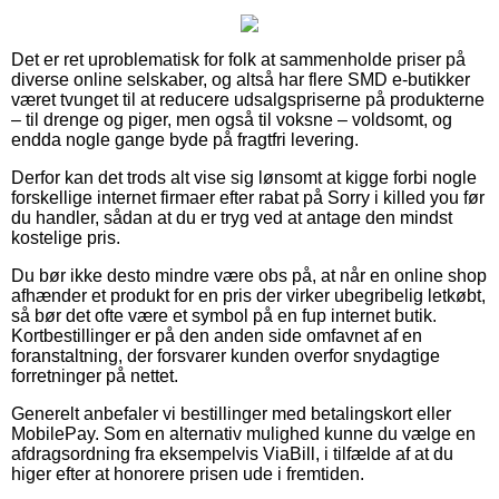
Det er ret uproblematisk for folk at sammenholde priser på
diverse online selskaber, og altså har flere SMD e-butikker
været tvunget til at reducere udsalgspriserne på produkterne
– til drenge og piger, men også til voksne – voldsomt, og
endda nogle gange byde på fragtfri levering.
Derfor kan det trods alt vise sig lønsomt at kigge forbi nogle
forskellige internet firmaer efter rabat på Sorry i killed you før
du handler, sådan at du er tryg ved at antage den mindst
kostelige pris.
Du bør ikke desto mindre være obs på, at når en online shop
afhænder et produkt for en pris der virker ubegribelig letkøbt,
så bør det ofte være et symbol på en fup internet butik.
Kortbestillinger er på den anden side omfavnet af en
foranstaltning, der forsvarer kunden overfor snydagtige
forretninger på nettet.
Generelt anbefaler vi bestillinger med betalingskort eller
MobilePay. Som en alternativ mulighed kunne du vælge en
afdragsordning fra eksempelvis ViaBill, i tilfælde af at du
higer efter at honorere prisen ude i fremtiden.