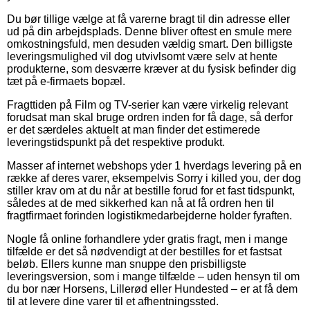
Du bør tillige vælge at få varerne bragt til din adresse eller
ud på din arbejdsplads. Denne bliver oftest en smule mere
omkostningsfuld, men desuden vældig smart. Den billigste
leveringsmulighed vil dog utvivlsomt være selv at hente
produkterne, som desværre kræver at du fysisk befinder dig
tæt på e-firmaets bopæl.
Fragttiden på Film og TV-serier kan være virkelig relevant
forudsat man skal bruge ordren inden for få dage, så derfor
er det særdeles aktuelt at man finder det estimerede
leveringstidspunkt på det respektive produkt.
Masser af internet webshops yder 1 hverdags levering på en
række af deres varer, eksempelvis Sorry i killed you, der dog
stiller krav om at du når at bestille forud for et fast tidspunkt,
således at de med sikkerhed kan nå at få ordren hen til
fragtfirmaet forinden logistikmedarbejderne holder fyraften.
Nogle få online forhandlere yder gratis fragt, men i mange
tilfælde er det så nødvendigt at der bestilles for et fastsat
beløb. Ellers kunne man snuppe den prisbilligste
leveringsversion, som i mange tilfælde – uden hensyn til om
du bor nær Horsens, Lillerød eller Hundested – er at få dem
til at levere dine varer til et afhentningssted.