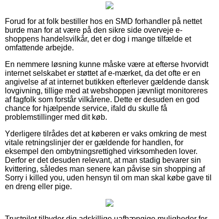
Forud for at folk bestiller hos en SMD forhandler på nettet
burde man for at være på den sikre side overveje e-
shoppens handelsvilkår, det er dog i mange tilfælde et
omfattende arbejde.
En nemmere løsning kunne måske være at efterse hvorvidt
internet selskabet er støttet af e-mærket, da det ofte er en
angivelse af at internet butikken efterlever gældende dansk
lovgivning, tillige med at webshoppen jævnligt monitoreres
af fagfolk som forstår vilkårene. Dette er desuden en god
chance for hjælpende service, ifald du skulle få
problemstillinger med dit køb.
Yderligere tilrådes det at køberen er vaks omkring de mest
vitale retningslinjer der er gældende for handlen, for
eksempel den ombytningsrettighed virksomheden lover.
Derfor er det desuden relevant, at man stadig bevarer sin
kvittering, således man senere kan påvise sin shopping af
Sorry i killed you, uden hensyn til om man skal købe gave til
en dreng eller pige.
Trustpilot tilbyder dig adskillige uafhængige muligheder for