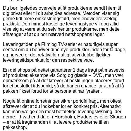
Du bør ligeledes overveje at få produkterne sendt hjem til
dig privat eller til dit arbejdes adresse. Metoden viser sig
gerne lidt mere omkostningsfuld, men endvidere vældig
praktisk. Den mindst kostelige leveringstype vil dog altid
vise sig at være at du selv henter produkterne, men dette
afhænger af at du bor nærved netshoppens lager.
Leveringstiden på Film og TV-serier er naturligvis super
central om du behøver dine nye produkter inden for få dage,
og herved er det relativt fornuftigt at vi dobbelttjekker
leveringstidspunktet for den respektive vare.
En del shops på nettet garanterer 1 dags fragt på massevis
af produkter, eksempelvis Sorg og glæde – DVD, men vær
opmærksom på at det kræver at bestillingen placeres forud
for et besluttet tidspunkt, så de har en chance for at nå at få
pakken fikset forud for at personalet har fyraften.
Nogle få online forretninger sikrer portofri fragt, men oftest
afkræver det at du indkøber for en konkret pris. Alternativt
kan man vælge den mest betalelige leveringsløsning, der
gerne – hvad end du er i Hørsholm, Haderslev eller Skagen
– er at få fragtmanden til at levere produkterne til en
pakkeshop.