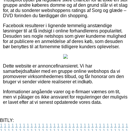
gruppe andre køberes domme og af den grund slår vi et slag
for, at du sonderer webshoppens ratings af Sorg og glæde –
DVD forinden du færdiggør din shopping.
Facebook resulterer i lignende temmelig anstændige
løsninger til at få indsigt i online forhandlerens popularitet.
Desuden ses nogle netshops som giver kunderne mulighed
for at publicere en anmeldelse af deres køb, som desuden
bør benyttes til at fornemme tidligere kunders oplevelser.
Dette website er annoncefinansieret. Vi har
samarbejdsaftaler med en gruppe online webshops da vi
promoverer virksomhedernes tilbud, og får honorar om den
bruger vi sender videre realiserer et indkøb.
Informationer angående varer og e-firmaer værnes om tit,
men vi påtager os ikke ansvaret for reguleringer der muligvis
er lavet efter at vi senest opdaterede vores data.
BITLY:
1
1
1
1
1
1
1
1
1
1
1
1
1
1
1
1
1
1
1
1
1
1
1
1
1
1
1
1
1
1
1
1
1
1
1
1
1
1
1
1
1
1
1
1
1
1
1
1
1
1
1
1
1
1
1
1
1
1
1
1
1
1
1
1
1
1
1
1