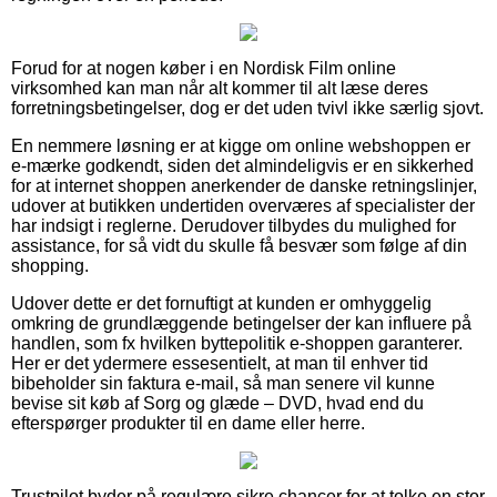
Forud for at nogen køber i en Nordisk Film online
virksomhed kan man når alt kommer til alt læse deres
forretningsbetingelser, dog er det uden tvivl ikke særlig sjovt.
En nemmere løsning er at kigge om online webshoppen er
e-mærke godkendt, siden det almindeligvis er en sikkerhed
for at internet shoppen anerkender de danske retningslinjer,
udover at butikken undertiden overværes af specialister der
har indsigt i reglerne. Derudover tilbydes du mulighed for
assistance, for så vidt du skulle få besvær som følge af din
shopping.
Udover dette er det fornuftigt at kunden er omhyggelig
omkring de grundlæggende betingelser der kan influere på
handlen, som fx hvilken byttepolitik e-shoppen garanterer.
Her er det ydermere essesentielt, at man til enhver tid
bibeholder sin faktura e-mail, så man senere vil kunne
bevise sit køb af Sorg og glæde – DVD, hvad end du
efterspørger produkter til en dame eller herre.
Trustpilot byder på regulære sikre chancer for at tolke en stor