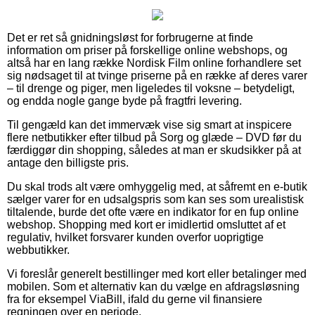
Det er ret så gnidningsløst for forbrugerne at finde
information om priser på forskellige online webshops, og
altså har en lang række Nordisk Film online forhandlere set
sig nødsaget til at tvinge priserne på en række af deres varer
– til drenge og piger, men ligeledes til voksne – betydeligt,
og endda nogle gange byde på fragtfri levering.
Til gengæld kan det immervæk vise sig smart at inspicere
flere netbutikker efter tilbud på Sorg og glæde – DVD før du
færdiggør din shopping, således at man er skudsikker på at
antage den billigste pris.
Du skal trods alt være omhyggelig med, at såfremt en e-butik
sælger varer for en udsalgspris som kan ses som urealistisk
tiltalende, burde det ofte være en indikator for en fup online
webshop. Shopping med kort er imidlertid omsluttet af et
regulativ, hvilket forsvarer kunden overfor uoprigtige
webbutikker.
Vi foreslår generelt bestillinger med kort eller betalinger med
mobilen. Som et alternativ kan du vælge en afdragsløsning
fra for eksempel ViaBill, ifald du gerne vil finansiere
regningen over en periode.