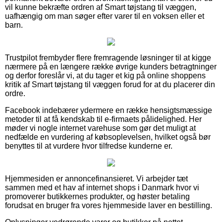
vil kunne bekræfte ordren af Smart tøjstang til væggen,
uafhængig om man søger efter varer til en voksen eller et
barn.
Trustpilot frembyder flere fremragende løsninger til at kigge
nærmere på en længere række øvrige kunders betragtninger
og derfor foreslår vi, at du tager et kig på online shoppens
kritik af Smart tøjstang til væggen forud for at du placerer din
ordre.
Facebook indebærer ydermere en række hensigtsmæssige
metoder til at få kendskab til e-firmaets pålidelighed. Her
møder vi nogle internet varehuse som gør det muligt at
nedfælde en vurdering af købsoplevelsen, hvilket også bør
benyttes til at vurdere hvor tilfredse kunderne er.
Hjemmesiden er annoncefinansieret. Vi arbejder tæt
sammen med et hav af internet shops i Danmark hvor vi
promoverer butikkernes produkter, og høster betaling
forudsat en bruger fra vores hjemmeside laver en bestilling.