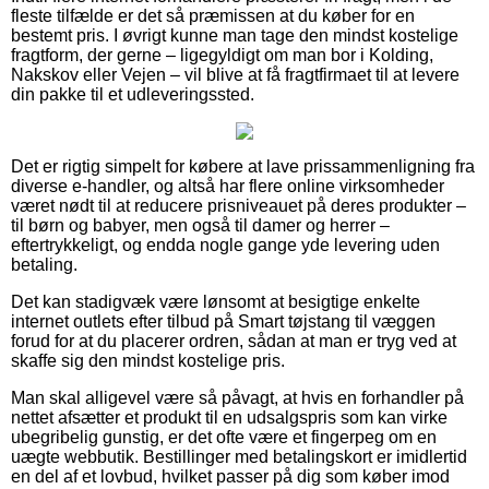
fleste tilfælde er det så præmissen at du køber for en
bestemt pris. I øvrigt kunne man tage den mindst kostelige
fragtform, der gerne – ligegyldigt om man bor i Kolding,
Nakskov eller Vejen – vil blive at få fragtfirmaet til at levere
din pakke til et udleveringssted.
Det er rigtig simpelt for købere at lave prissammenligning fra
diverse e-handler, og altså har flere online virksomheder
været nødt til at reducere prisniveauet på deres produkter –
til børn og babyer, men også til damer og herrer –
eftertrykkeligt, og endda nogle gange yde levering uden
betaling.
Det kan stadigvæk være lønsomt at besigtige enkelte
internet outlets efter tilbud på Smart tøjstang til væggen
forud for at du placerer ordren, sådan at man er tryg ved at
skaffe sig den mindst kostelige pris.
Man skal alligevel være så påvagt, at hvis en forhandler på
nettet afsætter et produkt til en udsalgspris som kan virke
ubegribelig gunstig, er det ofte være et fingerpeg om en
uægte webbutik. Bestillinger med betalingskort er imidlertid
en del af et lovbud, hvilket passer på dig som køber imod