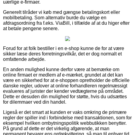
uærlige e-firmaer.
Generelt tilråder vi køb med gængse betalingskort eller
mobilbetaling. Som alternativ burde du vælge en
afdragsordning fra f.eks. ViaBill, i tilfælde af at du higer efter
at betale pengene senere.
Forud for at folk bestiller i en e-shop kunne de for at være
sikker læse deres forretningsvilkår, det er dog normalt et
omfattende arbejde.
En anden mulighed kunne derfor være at bemærke om
online firmaet er medlem af e-mærket, grundet at det kan
være en sikkerhed for at e-shoppen opretholder de officielle
danske regler, udover at online forhandleren regelmæssigt
evalueres af jurister der kender vedtægterne på området.
Dette er desuden din mulighed for støtte, hvis du udsættes
for dilemmaer ved din handel.
Ligeså er det smart at kunden er vaks omkring de primære
regler der spiller ind i forbindelse med transaktionen, som for
eksempel hvilken ombytningspolitik webbutikken benytter.
På grund af dette er det virkelig afgørende, at man
permanent bevarer ens ordrekvittering, så man til enhver tid