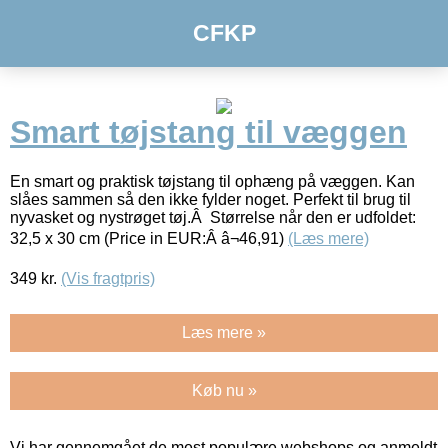
CFKP
Smart tøjstang til væggen
En smart og praktisk tøjstang til ophæng på væggen. Kan
slåes sammen så den ikke fylder noget. Perfekt til brug til
nyvasket og nystrøget tøj.Â Størrelse når den er udfoldet:
32,5 x 30 cm (Price in EUR:Â â¬46,91)
(Læs mere)
349
kr.
(Vis fragtpris)
Læs mere »
Køb nu »
Vi har gennemgået de mest populære webshops og anmeldt