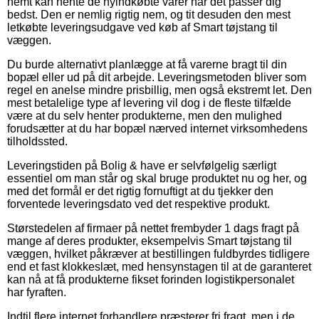
nemt kan hente de nyindkøbte varer når det passer dig
bedst. Den er nemlig rigtig nem, og tit desuden den mest
letkøbte leveringsudgave ved køb af Smart tøjstang til
væggen.
Du burde alternativt planlægge at få varerne bragt til din
bopæl eller ud på dit arbejde. Leveringsmetoden bliver som
regel en anelse mindre prisbillig, men også ekstremt let. Den
mest betalelige type af levering vil dog i de fleste tilfælde
være at du selv henter produkterne, men den mulighed
forudsætter at du har bopæl nærved internet virksomhedens
tilholdssted.
Leveringstiden på Bolig & have er selvfølgelig særligt
essentiel om man står og skal bruge produktet nu og her, og
med det formål er det rigtig fornuftigt at du tjekker den
forventede leveringsdato ved det respektive produkt.
Størstedelen af firmaer på nettet frembyder 1 dags fragt på
mange af deres produkter, eksempelvis Smart tøjstang til
væggen, hvilket påkræver at bestillingen fuldbyrdes tidligere
end et fast klokkeslæt, med hensynstagen til at de garanteret
kan nå at få produkterne fikset forinden logistikpersonalet
har fyraften.
Indtil flere internet forhandlere præsterer fri fragt, men i de