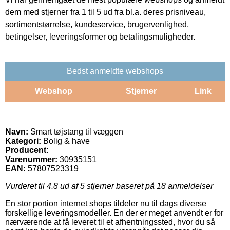
dem med stjerner fra 1 til 5 ud fra bl.a. deres prisniveau,
sortimentstørrelse, kundeservice, brugervenlighed,
betingelser, leveringsformer og betalingsmuligheder.
Bedst anmeldte webshops
Webshop
Stjerner
Link
Navn:
Smart tøjstang til væggen
Kategori:
Bolig & have
Producent:
Varenummer:
30935151
EAN:
57807523319
Vurderet til
4.8
ud af 5 stjerner baseret på
18
anmeldelser
En stor portion internet shops tildeler nu til dags diverse
forskellige leveringsmodeller. En der er meget anvendt er for
nærværende at få leveret til et afhentningssted, hvor du så