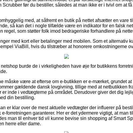
Scrubber før du bestiller, således at man ikke er i tvivl om at f
mhyggelig med, at såfremt en butik på nettet afsætter en vare til
nde, så kan det i nogle tilfælde være en indikator for en falsk n
 en regel, som støtter folk imod bedrageriske forhandlere på nette
linger med kort eller betalinger med mobilen. Som et alternativ 
empel ViaBill, hvis du tilstræber at honorere omkostningerne ove
netshop burde de i virkeligheden have øje for butikkens forretni
jde.
unne måske være at efterse om e-butikken er e-mærket, grundet a
mer gældende dansk lovgivning, tillige med at netbutikken fra 
 er inde i vedtægterne på området. Derudover giver det dig lejligh
ed din bestilling.
man er klar over de mest aktuelle vedtægter der influerer på best
 e-forretningen garanterer. Her er det ydermere vigtigt, at man 
edes man til enhver tid vil kunne bevise sin shopping af Smart 
en herre eller dame.