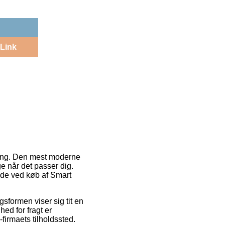
Link
ering. Den mest moderne
ge når det passer dig.
ode ved køb af Smart
gsformen viser sig tit en
ed for fragt er
-firmaets tilholdssted.