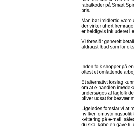
rabatkoder på Smart Spin 
pris.
Man bør imidlertid være o
der virker uhørt fremrage
er heldigvis inkluderet i
Vi foreslår generelt beta
afdragstilbud som for eks
Inden folk shopper på en 
oftest et omfattende arbe
Et alternativt forslag k
om at e-handlen imødekom
undersøges af fagfolk der
bliver udsat for besvær m
Ligeledes foreslår vi at 
hvilken ombytningspolitik
kvittering på e-mail, sål
du skal købe en gave til 