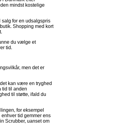
å den mindst kostelige
 salg for en udsalgspris
etbutik. Shopping med kort
t.
kunne du vælge et
r tid.
ngsvilkår, men det er
t det kan være en tryghed
tid til anden
ed til støtte, ifald du
illingen, for eksempel
til enhver tid gemmer ens
Spin Scrubber, uanset om