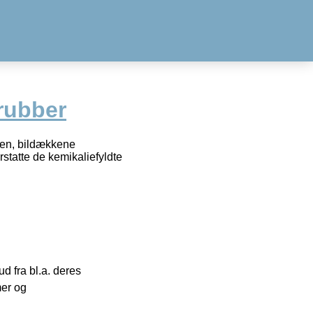
rubber
ken, bildækkene
statte de kemikaliefyldte
 fra bl.a. deres
mer og