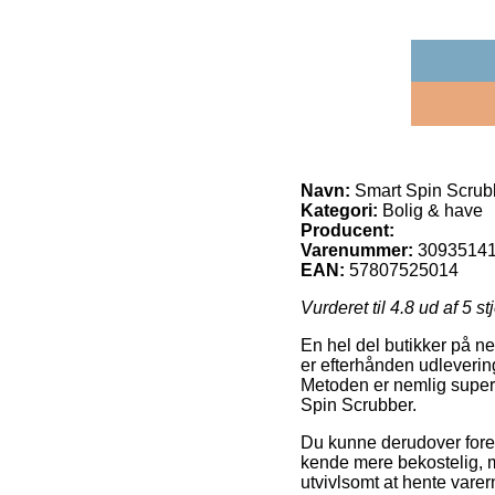
Navn:
Smart Spin Scrub
Kategori:
Bolig & have
Producent:
Varenummer:
3093514
EAN:
57807525014
Vurderet til
4.8
ud af 5 st
En hel del butikker på n
er efterhånden udlevering
Metoden er nemlig super
Spin Scrubber.
Du kunne derudover foretræ
kende mere bekostelig, 
utvivlsomt at hente varer