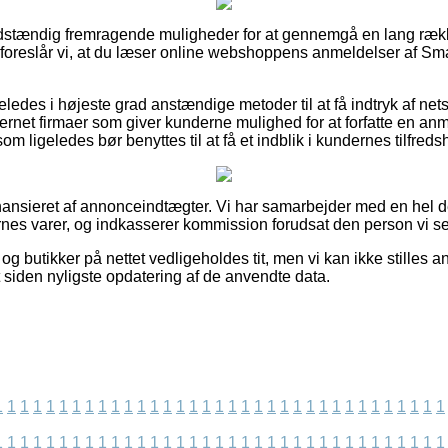
fuldstændig fremragende muligheder for at gennemgå en lang ræ
foreslår vi, at du læser online webshoppens anmeldelser af Sma
eledes i højeste grad anstændige metoder til at få indtryk af ne
ernet firmaer som giver kunderne mulighed for at forfatte en an
m ligeledes bør benyttes til at få et indblik i kundernes tilfreds
ansieret af annonceindtægter. Vi har samarbejder med en hel d
ernes varer, og indkasserer kommission forudsat den person vi se
g butikker på nettet vedligeholdes tit, men vi kan ikke stilles an
t siden nyligste opdatering af de anvendte data.
1
1
1
1
1
1
1
1
1
1
1
1
1
1
1
1
1
1
1
1
1
1
1
1
1
1
1
1
1
1
1
1
1
1
1
1
1
1
1
1
1
1
1
1
1
1
1
1
1
1
1
1
1
1
1
1
1
1
1
1
1
1
1
1
1
1
1
1
1
1