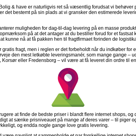
olig & have er naturligvis ret så væsentlig forudsat vi behøver p
r det bestemt på sin plads at vi gransker den estimerede leveri
ranterer muligheden for dag-til-dag levering på en masse produk
pmærksom på at det antager at du bestiller forud for et fastsat
 at kunne nå at få pakken hen til fragtfirmaet forinden de logistikan
 gratis fragt, men i reglen er det forbeholdt når du indkøber for e
veje den mest letkøbte leveringsmanér, som mange gange – u
Korsør eller Fredensborg – vil være at få leveret din ordre til 
tbrugere at finde de bedste priser i blandt flere internet shops, og 
igt at sænke prisniveauet på mange af deres varer – til piger og
ykkeligt, og endda nogle gange love gratis levering.
id være gavnligt at sammenholde et par forskellige internet shop