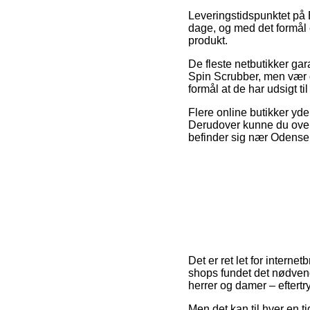
Leveringstidspunktet på B
dage, og med det formål e
produkt.
De fleste netbutikker ga
Spin Scrubber, men vær o
formål at de har udsigt til
Flere online butikker yder
Derudover kunne du over
befinder sig nær Odense, 
Det er ret let for interne
shops fundet det nødvend
herrer og damer – eftertr
Men det kan til hver en t