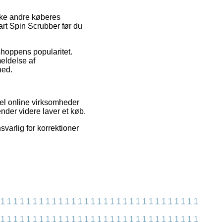
kke andre køberes
rt Spin Scrubber før du
tshoppens popularitet.
meldelse af
hed.
el online virksomheder
nder videre laver et køb.
svarlig for korrektioner
1
1
1
1
1
1
1
1
1
1
1
1
1
1
1
1
1
1
1
1
1
1
1
1
1
1
1
1
1
1
1
1
1
1
1
1
1
1
1
1
1
1
1
1
1
1
1
1
1
1
1
1
1
1
1
1
1
1
1
1
1
1