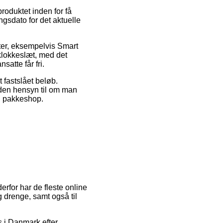
roduktet inden for få
ngsdato for det aktuelle
ter, eksempelvis Smart
 klokkeslæt, med det
satte får fri.
t fastslået beløb.
den hensyn til om man
en pakkeshop.
derfor har de fleste online
 drenge, samt også til
s i Danmark efter