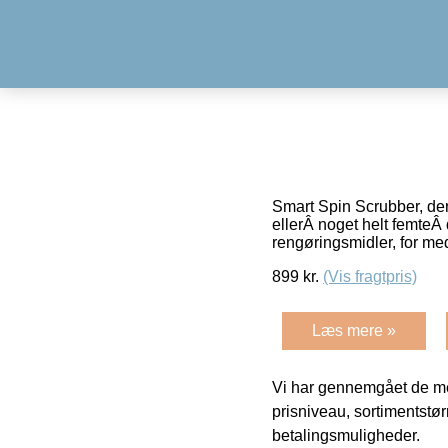
Smart Spin Scrubber, de
ellerÂ noget helt femteÂ
rengøringsmidler, for m
899
kr.
(Vis fragtpris)
Læs mere »
Vi har gennemgået de mes
prisniveau, sortimentstø
betalingsmuligheder.