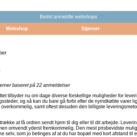
Bedst anmeldte webshops
Webshop
Stjerner
ber
1
jerner baseret på
22
anmeldelser
ettet tilbyder nu om dage diverse forskellige muligheder for lev
ssteder, og så kan du bare gå forbi efter de nyindkøbte varer li
 overkommelig, samt oftest desuden den billigste leveringsmet
kke at få ordren sendt hjem til dig eller til dit arbejde. Leverin
men omvendt yderst fremkommelig. Den mest prisbevidste muligh
ne selv, som jo betinges af at du har bopæl med kort afstand til e