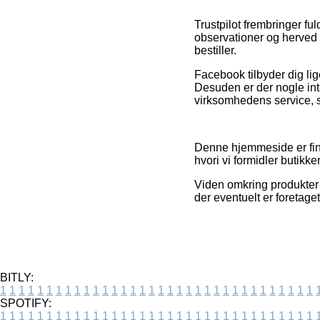
Trustpilot frembringer 
observationer og herved 
bestiller.
Facebook tilbyder dig lig
Desuden er der nogle int
virksomhedens service, so
Denne hjemmeside er fin
hvori vi formidler butikk
Viden omkring produkter o
der eventuelt er foretage
BITLY:
1
1
1
1
1
1
1
1
1
1
1
1
1
1
1
1
1
1
1
1
1
1
1
1
1
1
1
1
1
1
1
1
1
1
SPOTIFY:
1
1
1
1
1
1
1
1
1
1
1
1
1
1
1
1
1
1
1
1
1
1
1
1
1
1
1
1
1
1
1
1
1
1