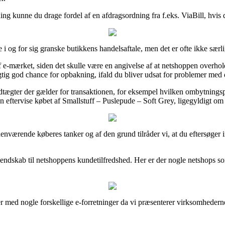
ng kunne du drage fordel af en afdragsordning fra f.eks. ViaBill, hvis 
 i og for sig granske butikkens handelsaftale, men det er ofte ikke sær
 e-mærket, siden det skulle være en angivelse af at netshoppen overho
gtig god chance for opbakning, ifald du bliver udsat for problemer med 
edtægter der gælder for transaktionen, for eksempel hvilken ombytningspoli
n eftervise købet af Smallstuff – Puslepude – Soft Grey, ligegyldigt om 
forhenværende køberes tanker og af den grund tilråder vi, at du eftersøge
kendskab til netshoppens kundetilfredshed. Her er der nogle netshops som
der med nogle forskellige e-forretninger da vi præsenterer virksomhede