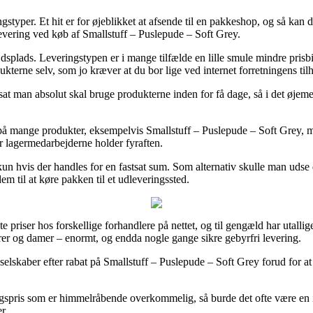
ingstyper. Et hit er for øjeblikket at afsende til en pakkeshop, og så ka
 levering ved køb af Smallstuff – Puslepude – Soft Grey.
 arbejdsplads. Leveringstypen er i mange tilfælde en lille smule mindre p
ukterne selv, som jo kræver at du bor lige ved internet forretningens til
 man absolut skal bruge produkterne inden for få dage, så i det øjemed e
 på mange produkter, eksempelvis Smallstuff – Puslepude – Soft Grey, me
før lagermedarbejderne holder fyraften.
et kun hvis der handles for en fastsat sum. Som alternativ skulle man ud
em til at køre pakken til et udleveringssted.
te priser hos forskellige forhandlere på nettet, og til gengæld har utalli
errer og damer – enormt, og endda nogle gange sikre gebyrfri levering.
t selskaber efter rabat på Smallstuff – Puslepude – Soft Grey forud for a
algspris som er himmelråbende overkommelig, så burde det ofte være en in
r.