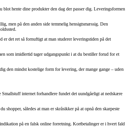
n du blot hente dine produkter den dag der passer dig. Leveringsformen
risbillig, men på den anden side temmelig hensigtsmæssig. Den
holdssted.
r det ret så fornuftigt at man studerer leveringstiden på det
n som imidlertid tager udgangspunkt i at du bestiller forud for et
se dig den mindst kostelige form for levering, der mange gange – uden
ge Smallstuff internet forhandlere fundet det uundgåeligt at nedskære
t du shopper, således at man er skråsikker på at opnå den skarpeste
dikation på en falsk online forretning. Kortbetalinger er i hvert fald