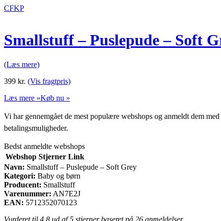
CFKP
Smallstuff – Puslepude – Soft G
(Læs mere)
399
kr.
(Vis fragtpris)
Læs mere »
Køb nu »
Vi har gennemgået de mest populære webshops og anmeldt dem med stjern
betalingsmuligheder.
Bedst anmeldte webshops
Webshop
Stjerner
Link
Navn:
Smallstuff – Puslepude – Soft Grey
Kategori:
Baby og børn
Producent:
Smallstuff
Varenummer:
AN7E2J
EAN:
5712352070123
Vurderet til
4.8
ud af 5 stjerner baseret på
26
anmeldelser