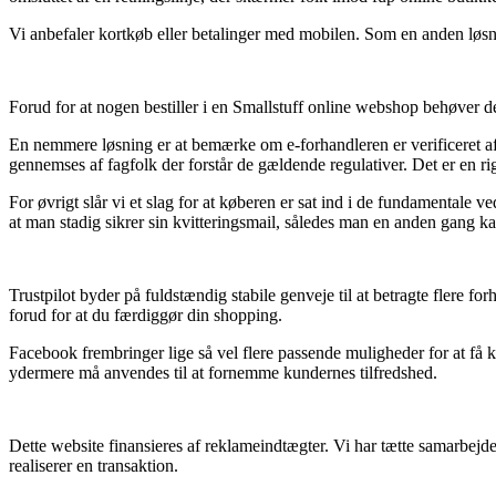
Vi anbefaler kortkøb eller betalinger med mobilen. Som en anden løsni
Forud for at nogen bestiller i en Smallstuff online webshop behøver de
En nemmere løsning er at bemærke om e-forhandleren er verificeret af
gennemses af fagfolk der forstår de gældende regulativer. Det er en ri
For øvrigt slår vi et slag for at køberen er sat ind i de fundamentale v
at man stadig sikrer sin kvitteringsmail, således man en anden gang ka
Trustpilot byder på fuldstændig stabile genveje til at betragte flere 
forud for at du færdiggør din shopping.
Facebook frembringer lige så vel flere passende muligheder for at få 
ydermere må anvendes til at fornemme kundernes tilfredshed.
Dette website finansieres af reklameindtægter. Vi har tætte samarbej
realiserer en transaktion.