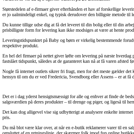
Størstedelen af e-firmaer giver efterhånden et hav af forskellige lever
er jo ualmindeligt enkel, og typisk derudover den billigste metode til
Du kunne tillige udse dig at få det leveret til din bolig eller til din
prisbilligste form for levering kan ikke modsiges at være at hente prod
Leveringstidspunktet på Baby og børn er virkelig bestemmende forudsat
respektive produkt.
En hel del firmaer på nettet giver løfte om levering på næste hverdag
fastslået tidspunkt, således at de garanteret kan nå at få varen afsted 
Nogle få internet outlets sikrer fri fragt, men for det meste gælder d
hensyn til om du er ved Fredericia, Svendborg eller Assens – er at få d
Det er i dag yderst hensigtsmæssigt for alle og enhver at finde de beds
salgsværdien på deres produkter – til drenge og piger, og ligeså til h
Det kan dog alligevel vise sig udbytterigt at analysere enkelte interne
pris.
Du må blot være klar over, at når en e-butik reklamerer varer til en s
omsluttet af en retningslinje, der skærmer folk imod fup online butikke