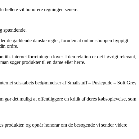
du hellere vil honorere regningen senere.
lig spændende.
lder de gældende danske regler, foruden at online shoppen hyppigt
din ordre.
tik internet forretningen lover. I den relation er det i øvrigt relevant,
man søger produkter til en dame eller herre.
r internet selskabets bedømmelser af Smallstuff – Puslepude – Soft Grey
 gør det muligt at offentliggøre en kritik af deres købsoplevelse, som
rnes produkter, og opnår honorar om de besøgende vi sender videre