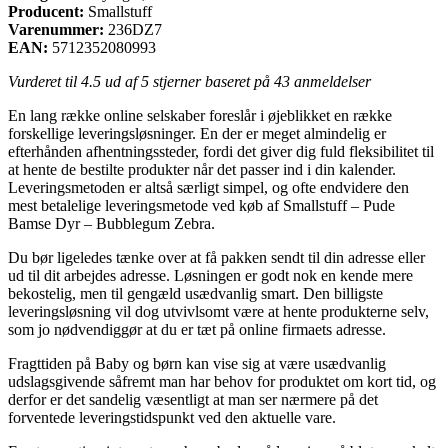
Producent:
Smallstuff
Varenummer:
236DZ7
EAN:
5712352080993
Vurderet til
4.5
ud af 5 stjerner baseret på
43
anmeldelser
En lang række online selskaber foreslår i øjeblikket en række
forskellige leveringsløsninger. En der er meget almindelig er
efterhånden afhentningssteder, fordi det giver dig fuld fleksibilitet til
at hente de bestilte produkter når det passer ind i din kalender.
Leveringsmetoden er altså særligt simpel, og ofte endvidere den
mest betalelige leveringsmetode ved køb af Smallstuff – Pude
Bamse Dyr – Bubblegum Zebra.
Du bør ligeledes tænke over at få pakken sendt til din adresse eller
ud til dit arbejdes adresse. Løsningen er godt nok en kende mere
bekostelig, men til gengæld usædvanlig smart. Den billigste
leveringsløsning vil dog utvivlsomt være at hente produkterne selv,
som jo nødvendiggør at du er tæt på online firmaets adresse.
Fragttiden på Baby og børn kan vise sig at være usædvanlig
udslagsgivende såfremt man har behov for produktet om kort tid, og
derfor er det sandelig væsentligt at man ser nærmere på det
forventede leveringstidspunkt ved den aktuelle vare.