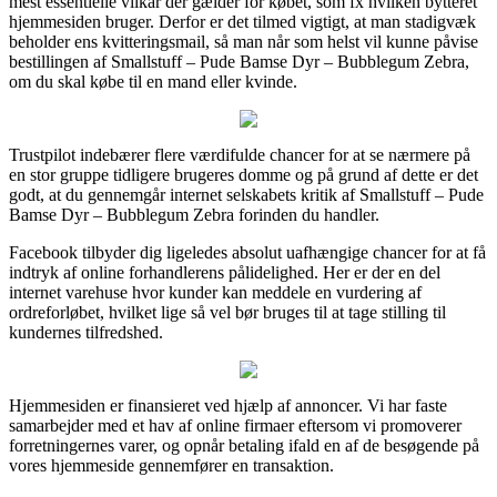
mest essentielle vilkår der gælder for købet, som fx hvilken bytteret
hjemmesiden bruger. Derfor er det tilmed vigtigt, at man stadigvæk
beholder ens kvitteringsmail, så man når som helst vil kunne påvise
bestillingen af Smallstuff – Pude Bamse Dyr – Bubblegum Zebra,
om du skal købe til en mand eller kvinde.
Trustpilot indebærer flere værdifulde chancer for at se nærmere på
en stor gruppe tidligere brugeres domme og på grund af dette er det
godt, at du gennemgår internet selskabets kritik af Smallstuff – Pude
Bamse Dyr – Bubblegum Zebra forinden du handler.
Facebook tilbyder dig ligeledes absolut uafhængige chancer for at få
indtryk af online forhandlerens pålidelighed. Her er der en del
internet varehuse hvor kunder kan meddele en vurdering af
ordreforløbet, hvilket lige så vel bør bruges til at tage stilling til
kundernes tilfredshed.
Hjemmesiden er finansieret ved hjælp af annoncer. Vi har faste
samarbejder med et hav af online firmaer eftersom vi promoverer
forretningernes varer, og opnår betaling ifald en af de besøgende på
vores hjemmeside gennemfører en transaktion.