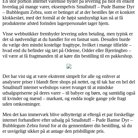
En stor portion internet varehuse byder på levering på blot en enkelt
hverdag på mange varer, eksempelvis Smallstuff – Pude Bamse Dyr
– Bubblegum Zebra, som er betinget af at der bestilles før et konkret
klokkeslæt, med det formål at de højst sandsynligt kan nå at få
produkterne afsted forinden lagerpersonalet tager hjem.
Visse webbutikker frembyder levering uden betaling, men typisk er
det så nødvendigt at du handler for en fastsat sum. Desuden burde
du vælge den mindst kostelige fragttype, hvilket i mange tilfælde –
hvad end du befinder sig tæt på Odense, Odder eller Bjerringbro –
vil være at få fragtmanden til at køre din bestilling til en pakkeshop.
Det har vist sig at være ekstremt simpelt for alle og enhver at
analysere priser i blandt flere shops på nettet, og til tak har en hel del
Smallstuff internet webshops været tvunget til at mindske
udsalgspriserne på deres varer – til babyer og børn, og samtidig også
til kvinder og mænd – markant, og endda nogle gange yde fragt
uden omkostninger.
Men det kan immervæk blive udbytterigt at eftergå et par forskellige
internet forhandlere efter udsalg på Smallstuff – Pude Bamse Dyr –
Bubblegum Zebra forud for at du gennemfører din bestilling, så du
er usvigeligt sikker på at antage den prisbilligste pris.