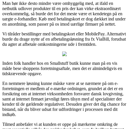
Man bør ikke desto mindre være omhyggelig med, at ifald en
netbutik udlover produkter til en pris der kan virke ekstraordinært
overkommelig, så burde det for det meste være et kendetegn på en
uægte e-forhandler. Køb med betalingskort er dog dækket ind under
en anordning, som passer på os imod uærlige firmaer på nettet.
Vi tilråder bestillinger med betalingskort eller MobilePay. Alternativt
burde du drage nytte af en afbetalingsløsning fra fx ViaBill, forudsat
du agter at afbetale omkostningerne ude i fremtiden.
Inden folk handler hos en Smallstuff butik kunne man på en vis
måde bese shoppens forretningsaftale, men det er almindeligvis en
tidskrævende opgave.
En nemmere løsning kunne måske være at se nærmere på om e-
forretningen er medlem af e-mærke ordningen, grundet at det er en
forsikring om at internet virksomheden forsvarer dansk lovgivning,
samt at internet firmaet jævnligt føres tilsyn med af specialister der
kender til de gældende regulativer. Desuden giver det dig chance for
bistand, når du bliver udsat for udfordringer i processen med dit
indkøb.
Tilmed anbefaler vi at kunden er oppe på mærkerne omkring de