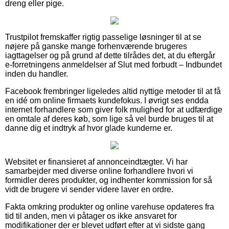
dreng eller pige.
Trustpilot fremskaffer rigtig passelige løsninger til at se
nøjere på ganske mange forhenværende brugeres
iagttagelser og på grund af dette tilrådes det, at du eftergår
e-forretningens anmeldelser af Slut med forbudt – Indbundet
inden du handler.
Facebook frembringer ligeledes altid nyttige metoder til at få
en idé om online firmaets kundefokus. I øvrigt ses endda
internet forhandlere som giver folk mulighed for at udfærdige
en omtale af deres køb, som lige så vel burde bruges til at
danne dig et indtryk af hvor glade kunderne er.
Websitet er finansieret af annonceindtægter. Vi har
samarbejder med diverse online forhandlere hvori vi
formidler deres produkter, og indhenter kommission for så
vidt de brugere vi sender videre laver en ordre.
Fakta omkring produkter og online varehuse opdateres fra
tid til anden, men vi påtager os ikke ansvaret for
modifikationer der er blevet udført efter at vi sidste gang