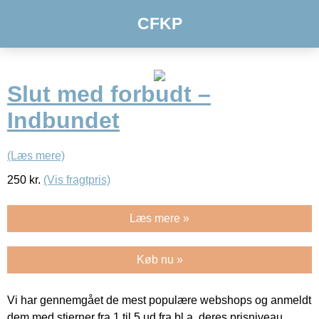
CFKP
Slut med forbudt –
Indbundet
(Læs mere)
250
kr.
(Vis fragtpris)
Læs mere »
Køb nu »
Vi har gennemgået de mest populære webshops og anmeldt
dem med stjerner fra 1 til 5 ud fra bl.a. deres prisniveau,