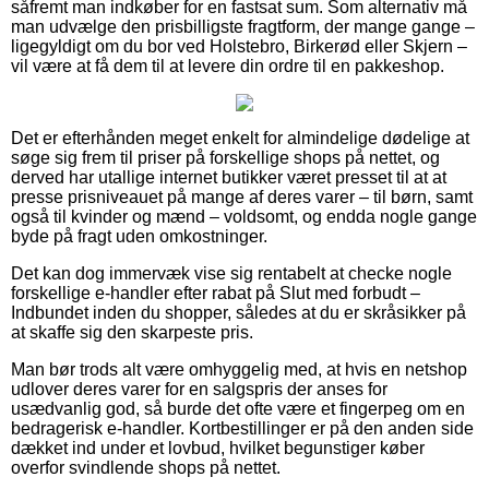
såfremt man indkøber for en fastsat sum. Som alternativ må
man udvælge den prisbilligste fragtform, der mange gange –
ligegyldigt om du bor ved Holstebro, Birkerød eller Skjern –
vil være at få dem til at levere din ordre til en pakkeshop.
Det er efterhånden meget enkelt for almindelige dødelige at
søge sig frem til priser på forskellige shops på nettet, og
derved har utallige internet butikker været presset til at at
presse prisniveauet på mange af deres varer – til børn, samt
også til kvinder og mænd – voldsomt, og endda nogle gange
byde på fragt uden omkostninger.
Det kan dog immervæk vise sig rentabelt at checke nogle
forskellige e-handler efter rabat på Slut med forbudt –
Indbundet inden du shopper, således at du er skråsikker på
at skaffe sig den skarpeste pris.
Man bør trods alt være omhyggelig med, at hvis en netshop
udlover deres varer for en salgspris der anses for
usædvanlig god, så burde det ofte være et fingerpeg om en
bedragerisk e-handler. Kortbestillinger er på den anden side
dækket ind under et lovbud, hvilket begunstiger køber
overfor svindlende shops på nettet.