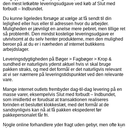
den mest letkøbte leveringsudgave ved køb af Slut med
forbudt – Indbundet.
Du kunne ligeledes forsøge at vælge at få sendt til din
lejlighed eller hus eller til adressen hvor du arbejder.
Muligheden er jævnligt en anelse mere pebret, men tillige ret
så problemfri. Den mindst kostelige leveringsudgave er
utvivlsomt at du selv henter produkterne, men den mulighed
beroer på at du er i nærheden af internet butikkens
arbejdslager.
Leveringsdygtigheden på Bøger > Fagbøger > Krop &
sundhed er naturligvis yderst aktuel hvis vi skal bruge
pakken straks, og med det formål er det naturligvis relevant
at vi ser nærmere på leveringstidspunktet ved den relevante
vare.
Mange internet outlets frembyder dag-til-dag levering på en
masse varer, eksempelvis Slut med forbudt – Indbundet,
som imidlertid er forudsat at transaktionen realiseres
forinden et besluttet klokkeslæt, med det formål at de
sandsynligvis kan nå at få pakken ekspederet før
pakkepersonalet får fri.
Nogle online forhandlere yder fragt uden gebyr, men ofte kun