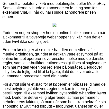
Generelt anbefaler vi køb med betalingskort eller MobilePay.
Som et alternativ burde du anvende en løsning som for
eksempel ViaBill, når du har i sinde at honorere prisen
senere.
Forinden nogen shopper hos en online butik kunne man når
alt kommer til alt overveje webshoppens vilkår, men det er
uden tvivl ikke særlig sjovt.
En nem løsning er at se om e-handlen er medlem af e-
mærke ordningen, grundet at det kan være et sympol på at
online firmaet opererer i overensstemmelse med de danske
regler, samt at e-butikken rutinemæssigt tilses af sagkyndige
som har megen viden om reglerne på området. Derudover
tilbydes du lejlighed til at få hjælp, ifald du bliver udsat for
dilemmaer i processen med din handel.
For øvrigt slår vi et slag for at køberen er påpasselig med de
mest betydningsfulde vedtægter der kan influere på
bestillingen, til eksempel hvilken byttepolitik e-handlen kører
med. Derfor er det virkelig afgørende, at man permanent
beholder ens faktura, så man når som helst kan bekræfte sin
shopping af Slut med forbudt – Indbundet, uanset om du er