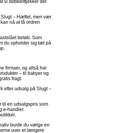
t vi dobbelttjekker det
s Slugt – Hæftet, men vær
 kan nå at få ordren
 fastslået beløb. Som
om du opholder sig tæt på
op.
ne firmaer, og altså har
rodukter – til babyer og
atis fragt.
 efter udsalg på Slugt –
 til en udsalgspris som
g e-handler.
butikker.
ernativ burde du vælge en
ngerne over et længere