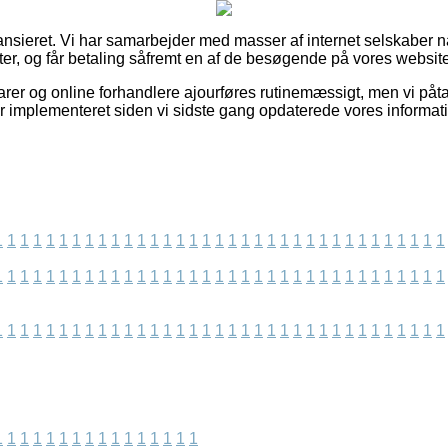
ansieret. Vi har samarbejder med masser af internet selskaber n
r, og får betaling såfremt en af de besøgende på vores website 
er og online forhandlere ajourføres rutinemæssigt, men vi påta
r implementeret siden vi sidste gang opdaterede vores informati
1
1
1
1
1
1
1
1
1
1
1
1
1
1
1
1
1
1
1
1
1
1
1
1
1
1
1
1
1
1
1
1
1
1
1
1
1
1
1
1
1
1
1
1
1
1
1
1
1
1
1
1
1
1
1
1
1
1
1
1
1
1
1
1
1
1
1
1
1
1
1
1
1
1
1
1
1
1
1
1
1
1
1
1
1
1
1
1
1
1
1
1
1
1
1
1
1
1
1
1
1
1
1
1
1
1
1
1
1
1
1
1
1
1
1
1
1
1
1
1
1