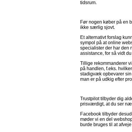
tidsrum.
Før nogen køber på en b
ikke særlig sjovt.
Et alternativt forslag ku
sympol på at online webs
specialister der har den
assistance, for så vidt d
Tillige rekommanderer vi
på handlen, f.eks. hvilk
stadigvæk opbevarer sin 
man er på udkig efter pro
Trustpilot tilbyder dig a
prisværdigt, at du ser næ
Facebook tilbyder desude
møder vi en del webshop
burde bruges til at afvej