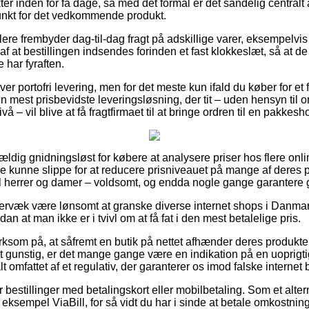
r inden for få dage, så med det formål er det sandelig centralt a
unkt for det vedkommende produkt.
lere frembyder dag-til-dag fragt på adskillige varer, eksempelvi
f at bestillingen indsendes forinden et fast klokkeslæt, så at de
 har fyraften.
over portofri levering, men for det meste kun ifald du køber for et
en mest prisbevidste leveringsløsning, der tit – uden hensyn til 
 – vil blive at få fragtfirmaet til at bringe ordren til en pakkesh
vældig gnidningsløst for købere at analysere priser hos flere onli
ke kunne slippe for at reducere prisniveauet på mange af deres p
il herrer og damer – voldsomt, og endda nogle gange garantere gr
rvæk være lønsomt at granske diverse internet shops i Danmark
dan at man ikke er i tvivl om at få fat i den mest betalelige pris.
om på, at såfremt en butik på nettet afhænder deres produkter
 gunstig, er det mange gange være en indikation på en uoprigti
lt omfattet af et regulativ, der garanterer os imod falske internet 
for bestillinger med betalingskort eller mobilbetaling. Som et alt
r eksempel ViaBill, for så vidt du har i sinde at betale omkostni