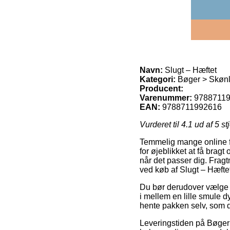
Navn:
Slugt – Hæftet
Kategori:
Bøger > Skønlit
Producent:
Varenummer:
9788711
EAN:
9788711992616
Vurderet til
4.1
ud af 5 st
Temmelig mange online for
for øjeblikket at få bragt
når det passer dig. Frag
ved køb af Slugt – Hæftet
Du bør derudover vælge at
i mellem en lille smule dy
hente pakken selv, som d
Leveringstiden på Bøger >