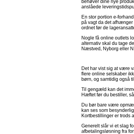
behøver dine nye produkte
anslåede leveringstidsp
En stor portion e-forhand
på vagt da det afhænger a
ordnet før de lageransatte
Nogle få online outlets l
alternativ skal du tage d
Næstved, Nyborg eller Nivå
Det har vist sig at være 
flere online selskaber ik
børn, og samtidig også t
Til gengæld kan det imme
Hæftet før du bestiller, så
Du bør bare være opmærks
kan ses som besynderligt
Kortbestillinger er trods a
Generelt slår vi et slag 
afbetalingsløsning fra fo