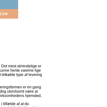
Link
. Det mest almindelige er
t kunne hente varerne lige
letkøbte type af levering
everingsformen er en gang
l dog utvivlsomt være at
 virksomhedens hjemsted.
 tilfælde af at du