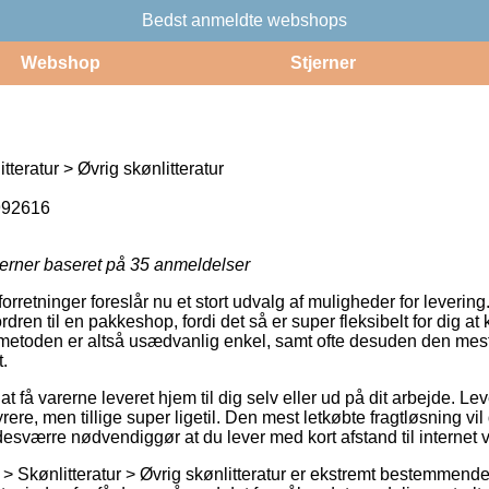
Bedst anmeldte webshops
Webshop
Stjerner
teratur > Øvrig skønlitteratur
992616
jerner baseret på
35
anmeldelser
retninger foreslår nu et stort udvalg af muligheder for levering
 ordren til en pakkeshop, fordi det så er super fleksibelt for dig a
tmetoden er altså usædvanlig enkel, samt ofte desuden den mest 
.
 få varerne leveret hjem til dig selv eller ud på dit arbejde. L
rere, men tillige super ligetil. Den mest letkøbte fragtløsning vi
esværre nødvendiggør at du lever med kort afstand til internet
 Skønlitteratur > Øvrig skønlitteratur er ekstremt bestemmende i