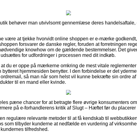
utik behøver man utvivlsomt gennemlæse deres handelsaftale, d
nne være at tjekke hvorvidt online shoppen er e-mærke godkendt, g
hoppen forsvarer de danske regler, foruden at forretningen reg
 nødvendige knowhow om de gældende bestemmelser. Det giver dig
u udsættes for udfordringer i processen med dit indkøb.
 at du er oppe på mærkerne omkring de mest vitale reglementer
en bytteret hjemmesiden benytter. I den forbindelse er det yderm
ordremail, så man når som helst vil kunne bekræfte sin ordre af
dukter til en mand eller kvinde.
ldeles pæne chancer for at betragte flere øvrige konsumenters om
rmere på e-forhandlerens kritik af Slugt – Hæftet før du placerer 
n regulære relevante metoder til at få kendskab til webbutikke
s som tilbyder kunderne at nedfælde en vurdering af virksomhe
e kundernes tilfredshed.