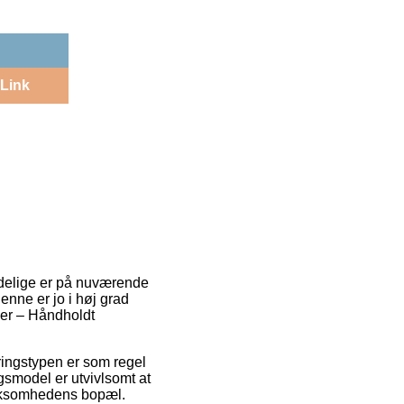
Link
indelige er på nuværende
Denne er jo i høj grad
ger – Håndholdt
eringstypen er som regel
gsmodel er utvivlsomt at
 virksomhedens bopæl.