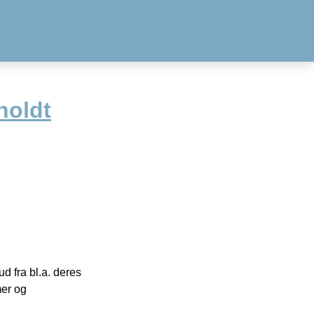
holdt
 fra bl.a. deres
mer og