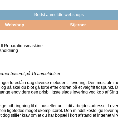
Bedst anmeldte webshops
Webshop
Stjerner
dt Reparationsmaskine
sholdning
jerner baseret på
15
anmeldelser
ninger foreslår i dag diverse metoder til levering. Den mest alm
g så skal du blot gå forbi efter ordren på et valgfrit tidspunkt. 
ange endvidere den prisbilligste slags levering ved køb af Sin
e udbringning til dit hus eller ud til dit arbejdes adresse. Lev
men ligeledes meget ukompliceret. Den mindst kostelige leverin
t dog stiller krav om at du har bopæl i kort afstand af internet