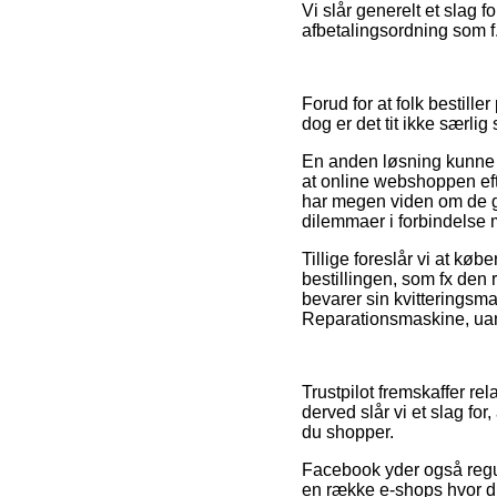
Vi slår generelt et slag 
afbetalingsordning som f.
Forud for at folk bestille
dog er det tit ikke særlig 
En anden løsning kunne d
at online webshoppen efter
har megen viden om de gæl
dilemmaer i forbindelse 
Tillige foreslår vi at k
bestillingen, som fx den r
bevarer sin kvitteringsma
Reparationsmaskine, uans
Trustpilot fremskaffer re
derved slår vi et slag fo
du shopper.
Facebook yder også regul
en række e-shops hvor du