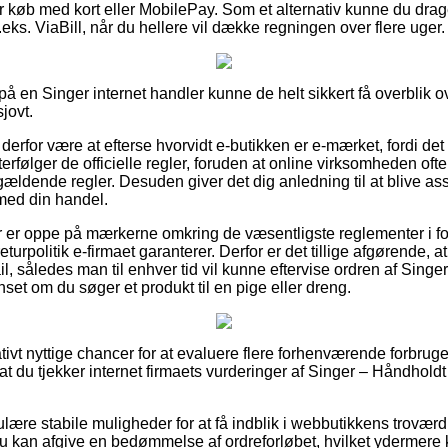
for køb med kort eller MobilePay. Som et alternativ kunne du drag
eks. ViaBill, når du hellere vil dække regningen over flere uger.
r på en Singer internet handler kunne de helt sikkert få overblik 
sjovt.
erfor være at efterse hvorvidt e-butikken er e-mærket, fordi det
følger de officielle regler, foruden at online virksomheden ofte k
dende regler. Desuden giver det dig anledning til at blive assis
med din handel.
øber er oppe på mærkerne omkring de væsentligste reglementer i 
eturpolitik e-firmaet garanterer. Derfor er det tillige afgørende, 
il, således man til enhver tid vil kunne eftervise ordren af Sing
et om du søger et produkt til en pige eller dreng.
lativt nyttige chancer for at evaluere flere forhenværende forbrug
r, at du tjekker internet firmaets vurderinger af Singer – Håndho
ære stabile muligheder for at få indblik i webbutikkens trovær
 kan afgive en bedømmelse af ordreforløbet, hvilket ydermere ka