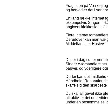
Fragttiden på Værktøj og
og herved er det i sandh
En lang række internet f
eksempelvis Singer – Hån
angivent klokkeslæt, så a
Flere internet forhandlere
Derudover kan man vælge
Middelfart eller Haslev – 
Det er i dag super nemt fo
Singer e-forhandlere set 
babyer, og yderligere og
Derfor kan det imidlertid 
Håndholdt Reparationsmas
skaffe sig den skarpeste 
Du skal alligevel ikke g
attraktiv, er det underti
under en bestemmelse, d