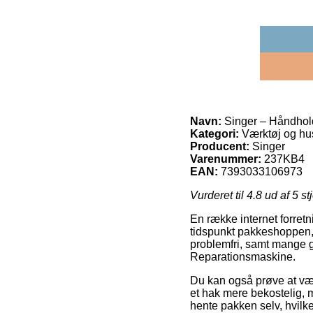
Navn:
Singer – Håndhol
Kategori:
Værktøj og hu
Producent:
Singer
Varenummer:
237KB4
EAN:
7393033106973
Vurderet til
4.8
ud af 5 st
En række internet forret
tidspunkt pakkeshoppen, o
problemfri, samt mange g
Reparationsmaskine.
Du kan også prøve at vælg
et hak mere bekostelig, 
hente pakken selv, hvilke