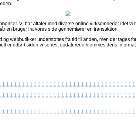
eden.
nnoncer. Vi har aftaler med diverse online virksomheder idet vi 
når en bruger fra vores side gennemfører en transaktion.
d og webbutikker understøttes fra tid til anden, men der tages fo
uelt er udført siden vi senest opdaterede hjemmesidens informat
1
1
1
1
1
1
1
1
1
1
1
1
1
1
1
1
1
1
1
1
1
1
1
1
1
1
1
1
1
1
1
1
1
1
1
1
1
1
1
1
1
1
1
1
1
1
1
1
1
1
1
1
1
1
1
1
1
1
1
1
1
1
1
1
1
1
1
1
1
1
1
1
1
1
1
1
1
1
1
1
1
1
1
1
1
1
1
1
1
1
1
1
1
1
1
1
1
1
1
1
1
1
1
1
1