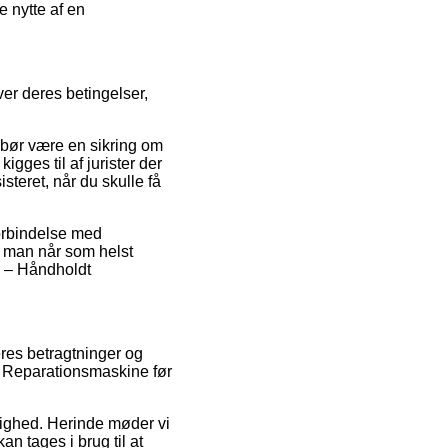
e nytte af en
over deres betingelser,
 bør være en sikring om
igges til af jurister der
teret, når du skulle få
forbindelse med
at man når som helst
er – Håndholdt
eres betragtninger og
ldt Reparationsmaskine før
dighed. Herinde møder vi
n tages i brug til at