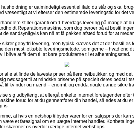
 husholdning er ualmindeligt essentiel ifald du står og skal br
ed væsentligt at vi efterser den estimerede leveringstid for de
orhandlere stiller garanti om 1 hverdags levering på mange af b
dholdt Reparationsmaskine, som dog beroer på at bestillingen r
t de sandsynligvis kan nå at få pakken afsted forud for at medar
 sikrer gebyrfri levering, men typisk kræves det at der bestilles f
 den mest letkøbte leveringsmetode, som gerne – hvad end d
vil blive at få dem til at køre produkterne til et afhentningssted.
r alle at finde de laveste priser på flere netbutikker, og med det
sig nødsaget til at mindske priserne på specielt deres bedst i tes
så til kvinder og mænd – enormt, og endda nogle gange sikre fra
vise sig udbytterigt at eftergå enkelte internet foretagender efter
kine forud for at du gennemfører din handel, således at du er 
pris.
lemme, at hvis en netshop tilbyder varer for en salgspris der k
den være et faresignal om en uægte internet handler. Kortbetalin
er skærmer os overfor uærlige internet webshops.