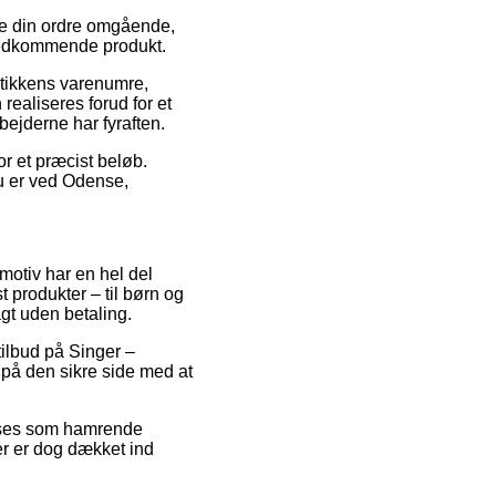
uge din ordre omgående,
t vedkommende produkt.
utikkens varenumre,
ealiseres forud for et
bejderne har fyraften.
or et præcist beløb.
u er ved Odense,
 motiv har en hel del
t produkter – til børn og
gt uden betaling.
 tilbud på Singer –
på den sikre side med at
an ses som hamrende
ger er dog dækket ind