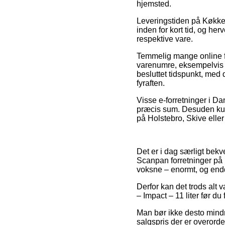
hjemsted.
Leveringstiden på Køkken
inden for kort tid, og h
respektive vare.
Temmelig mange online fo
varenumre, eksempelvis S
besluttet tidspunkt, med 
fyraften.
Visse e-forretninger i Da
præcis sum. Desuden kun
på Holstebro, Skive eller 
Det er i dag særligt bekve
Scanpan forretninger på n
voksne – enormt, og end
Derfor kan det trods alt 
– Impact – 11 liter før du
Man bør ikke desto mindre
salgspris der er overord