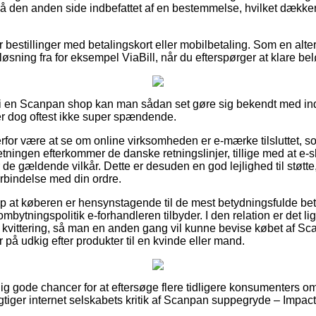
 på den anden side indbefattet af en bestemmelse, hvilket dække
for bestillinger med betalingskort eller mobilbetaling. Som en al
løsning fra for eksempel ViaBill, når du efterspørger at klare bel
ler i en Scanpan shop kan man sådan set gøre sig bekendt med i
er dog oftest ikke super spændende.
for være at se om online virksomheden er e-mærke tilsluttet, s
etningen efterkommer de danske retningslinjer, tillige med at e-s
gældende vilkår. Dette er desuden en god lejlighed til støtte, f
forbindelse med din ordre.
p at køberen er hensynstagende til de mest betydningsfulde beti
bytningspolitik e-forhandleren tilbyder. I den relation er det li
 kvittering, så man en anden gang vil kunne bevise købet af S
r på udkig efter produkter til en kvinde eller mand.
lig gode chancer for at eftersøge flere tidligere konsumenters om
gtiger internet selskabets kritik af Scanpan suppegryde – Impact –