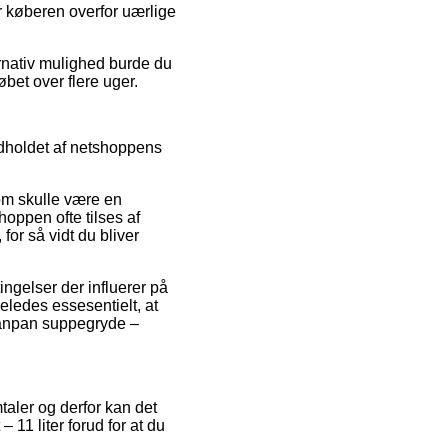
r køberen overfor uærlige
ternativ mulighed burde du
øbet over flere uger.
ndholdet af netshoppens
om skulle være en
hoppen ofte tilses af
or så vidt du bliver
ngelser der influerer på
geledes essesentielt, at
canpan suppegryde –
taler og derfor kan det
 11 liter forud for at du