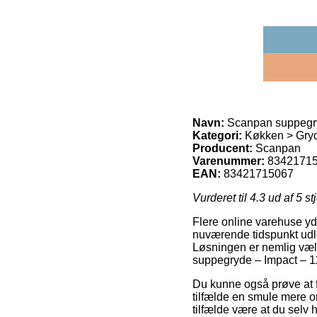
Navn:
Scanpan suppegryd
Kategori:
Køkken > Gryd
Producent:
Scanpan
Varenummer:
8342171
EAN:
83421715067
Vurderet til
4.3
ud af 5 st
Flere online varehuse yd
nuværende tidspunkt udlev
Løsningen er nemlig væl
suppegryde – Impact – 11 
Du kunne også prøve at få
tilfælde en smule mere om
tilfælde være at du selv