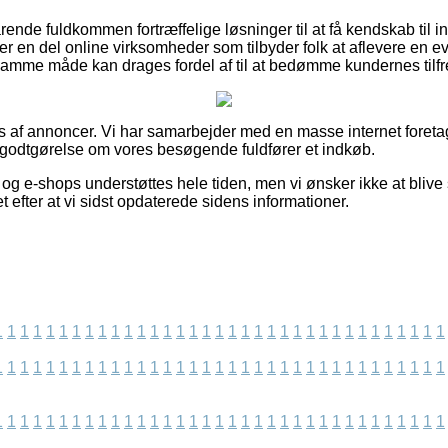
rende fuldkommen fortræffelige løsninger til at få kendskab til i
er en del online virksomheder som tilbyder folk at aflevere en e
amme måde kan drages fordel af til at bedømme kundernes tilf
es af annoncer. Vi har samarbejder med en masse internet foret
r godtgørelse om vores besøgende fuldfører et indkøb.
g e-shops understøttes hele tiden, men vi ønsker ikke at blive st
t efter at vi sidst opdaterede sidens informationer.
1
1
1
1
1
1
1
1
1
1
1
1
1
1
1
1
1
1
1
1
1
1
1
1
1
1
1
1
1
1
1
1
1
1
1
1
1
1
1
1
1
1
1
1
1
1
1
1
1
1
1
1
1
1
1
1
1
1
1
1
1
1
1
1
1
1
1
1
1
1
1
1
1
1
1
1
1
1
1
1
1
1
1
1
1
1
1
1
1
1
1
1
1
1
1
1
1
1
1
1
1
1
1
1
1