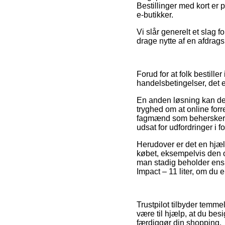
Bestillinger med kort er
e-butikker.
Vi slår generelt et slag 
drage nytte af en afdrags
Forud for at folk bestil
handelsbetingelser, det 
En anden løsning kan der
tryghed om at online forr
fagmænd som behersker de 
udsat for udfordringer i 
Herudover er det en hjæl
købet, eksempelvis den om
man stadig beholder ens
Impact – 11 liter, om du e
Trustpilot tilbyder temme
være til hjælp, at du besi
færdiggør din shopping.