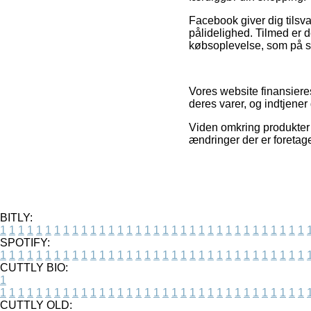
Facebook giver dig tilsva
pålidelighed. Tilmed er d
købsoplevelse, som på s
Vores website finansier
deres varer, og indtjene
Viden omkring produkter o
ændringer der er foretage
BITLY:
1
1
1
1
1
1
1
1
1
1
1
1
1
1
1
1
1
1
1
1
1
1
1
1
1
1
1
1
1
1
1
1
1
1
SPOTIFY:
1
1
1
1
1
1
1
1
1
1
1
1
1
1
1
1
1
1
1
1
1
1
1
1
1
1
1
1
1
1
1
1
1
1
CUTTLY BIO:
1
1
1
1
1
1
1
1
1
1
1
1
1
1
1
1
1
1
1
1
1
1
1
1
1
1
1
1
1
1
1
1
1
1
1
CUTTLY OLD: