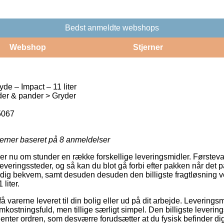
Bedst anmeldte webshops
Webshop
Stjerner
e – Impact – 11 liter
er & pander > Gryder
5067
jerner baseret på
8
anmeldelser
er nu om stunder en række forskellige leveringsmidler. Førstev
eringssteder, og så kan du blot gå forbi efter pakken når det pa
dig bekvem, samt desuden desuden den billigste fragtløsning 
liter.
 varerne leveret til din bolig eller ud på dit arbejde. Levering
kostningsfuld, men tillige særligt simpel. Den billigste levering
 henter ordren, som desværre forudsætter at du fysisk befinder d