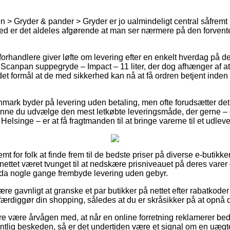
 > Gryder & pander > Gryder er jo ualmindeligt central såfrem
erved er det aldeles afgørende at man ser nærmere på den forvent
rhandlere giver løfte om levering efter en enkelt hverdag på de 
canpan suppegryde – Impact – 11 liter, der dog afhænger af at 
det formål at de med sikkerhed kan nå at få ordren betjent inden
nmark byder på levering uden betaling, men ofte forudsætter det a
ne du udvælge den mest letkøbte leveringsmåde, der gerne – 
Helsinge – er at få fragtmanden til at bringe varerne til et udlev
mt for folk at finde frem til de bedste priser på diverse e-butikke
ettet været tvunget til at nedskære prisniveauet på deres varer –
da nogle gange frembyde levering uden gebyr.
være gavnligt at granske et par butikker på nettet efter rabatk
 færdiggør din shopping, således at du er skråsikker på at opnå de
 være årvågen med, at når en online forretning reklamerer bedst
entlig beskeden, så er det undertiden være et signal om en uægte