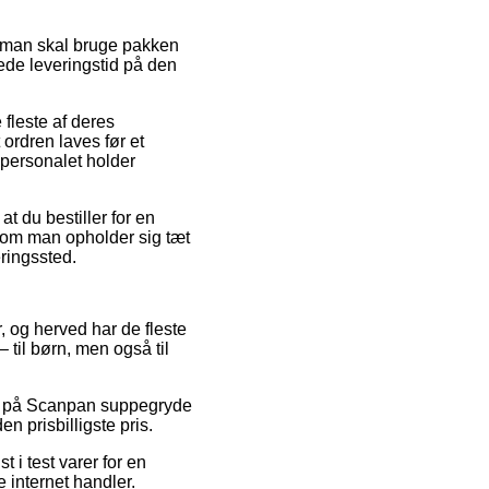
t man skal bruge pakken
ede leveringstid på den
fleste af deres
ordren laves før et
 personalet holder
t du bestiller for en
om man opholder sig tæt
eringssted.
r, og herved har de fleste
 til børn, men også til
oder på Scanpan suppegryde
n prisbilligste pris.
 i test varer for en
 internet handler.