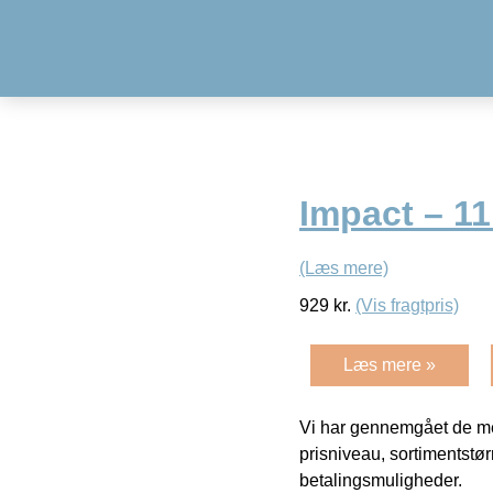
Impact – 11 
(Læs mere)
929
kr.
(Vis fragtpris)
Læs mere »
Vi har gennemgået de mes
prisniveau, sortimentstø
betalingsmuligheder.