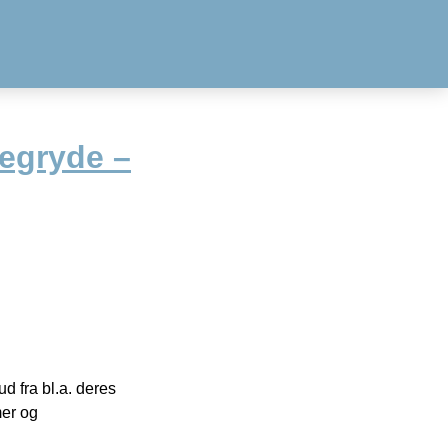
egryde –
 fra bl.a. deres
mer og