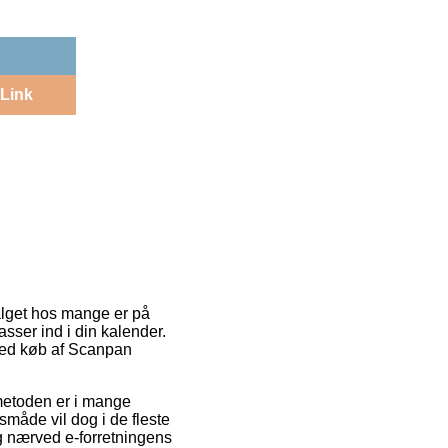
Link
alget hos mange er på
sser ind i din kalender.
ved køb af Scanpan
smetoden er i mange
småde vil dog i de fleste
ig nærved e-forretningens