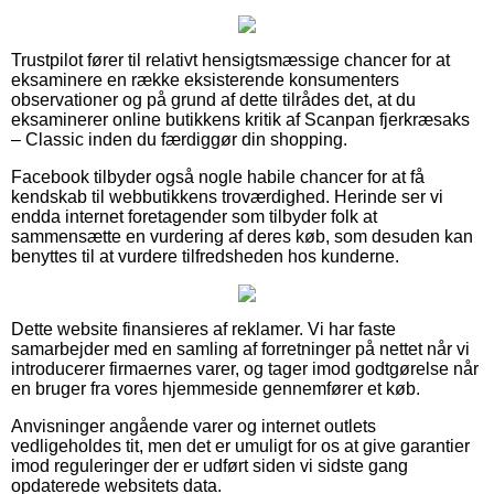
Trustpilot fører til relativt hensigtsmæssige chancer for at
eksaminere en række eksisterende konsumenters
observationer og på grund af dette tilrådes det, at du
eksaminerer online butikkens kritik af Scanpan fjerkræsaks
– Classic inden du færdiggør din shopping.
Facebook tilbyder også nogle habile chancer for at få
kendskab til webbutikkens troværdighed. Herinde ser vi
endda internet foretagender som tilbyder folk at
sammensætte en vurdering af deres køb, som desuden kan
benyttes til at vurdere tilfredsheden hos kunderne.
Dette website finansieres af reklamer. Vi har faste
samarbejder med en samling af forretninger på nettet når vi
introducerer firmaernes varer, og tager imod godtgørelse når
en bruger fra vores hjemmeside gennemfører et køb.
Anvisninger angående varer og internet outlets
vedligeholdes tit, men det er umuligt for os at give garantier
imod reguleringer der er udført siden vi sidste gang
opdaterede websitets data.