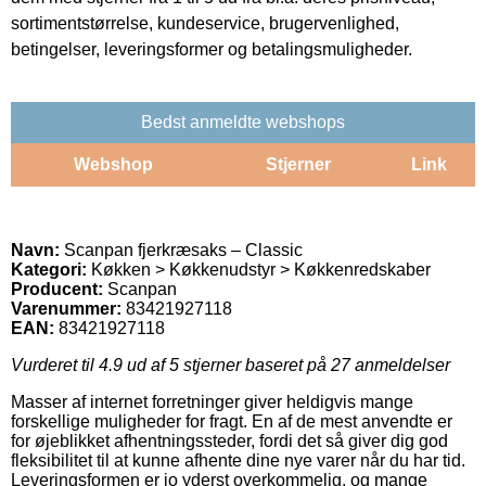
sortimentstørrelse, kundeservice, brugervenlighed,
betingelser, leveringsformer og betalingsmuligheder.
Bedst anmeldte webshops
Webshop
Stjerner
Link
Navn:
Scanpan fjerkræsaks – Classic
Kategori:
Køkken > Køkkenudstyr > Køkkenredskaber
Producent:
Scanpan
Varenummer:
83421927118
EAN:
83421927118
Vurderet til
4.9
ud af 5 stjerner baseret på
27
anmeldelser
Masser af internet forretninger giver heldigvis mange
forskellige muligheder for fragt. En af de mest anvendte er
for øjeblikket afhentningssteder, fordi det så giver dig god
fleksibilitet til at kunne afhente dine nye varer når du har tid.
Leveringsformen er jo yderst overkommelig, og mange