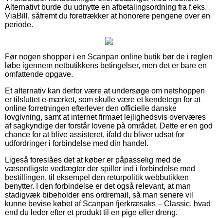
Alternativt burde du udnytte en afbetalingsordning fra f.eks.
ViaBill, såfremt du foretrækker at honorere pengene over en
periode.
Før nogen shopper i en Scanpan online butik bør de i reglen
løbe igennem netbutikkens betingelser, men det er bare en
omfattende opgave.
Et alternativ kan derfor være at undersøge om netshoppen
er tilsluttet e-mærket, som skulle være et kendetegn for at
online forretningen efterlever den officielle danske
lovgivning, samt at internet firmaet lejlighedsvis overværes
af sagkyndige der forstår lovene på området. Dette er en god
chance for at blive assisteret, ifald du bliver udsat for
udfordringer i forbindelse med din handel.
Ligeså foreslåes det at køber er påpasselig med de
væsentligste vedtægter der spiller ind i forbindelse med
bestillingen, til eksempel den returpolitik webbutikken
benytter. I den forbindelse er det også relevant, at man
stadigvæk bibeholder ens ordremail, så man senere vil
kunne bevise købet af Scanpan fjerkræsaks – Classic, hvad
end du leder efter et produkt til en pige eller dreng.