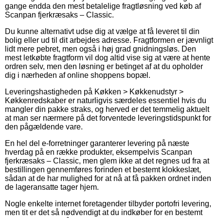
gange endda den mest betalelige fragtløsning ved køb af
Scanpan fjerkræsaks – Classic.
Du kunne alternativt udse dig at vælge at få leveret til din
bolig eller ud til dit arbejdes adresse. Fragtformen er jævnligt
lidt mere pebret, men også i høj grad gnidningsløs. Den
mest letkøbte fragtform vil dog altid vise sig at være at hente
ordren selv, men den løsning er betinget af at du opholder
dig i nærheden af online shoppens bopæl.
Leveringshastigheden på Køkken > Køkkenudstyr >
Køkkenredskaber er naturligvis særdeles essentiel hvis du
mangler din pakke straks, og herved er det temmelig aktuelt
at man ser nærmere på det forventede leveringstidspunkt for
den pågældende vare.
En hel del e-forretninger garanterer levering på næste
hverdag på en række produkter, eksempelvis Scanpan
fjerkræsaks – Classic, men glem ikke at det regnes ud fra at
bestillingen gennemføres forinden et bestemt klokkeslæt,
sådan at de har mulighed for at nå at få pakken ordnet inden
de lageransatte tager hjem.
Nogle enkelte internet foretagender tilbyder portofri levering,
men tit er det så nødvendigt at du indkøber for en bestemt