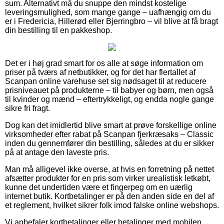
sum. Alternativt må du snuppe den mindst kostelige
leveringsmulighed, som mange gange – uafhængig om du
er i Fredericia, Hillerød eller Bjerringbro – vil blive at få bragt
din bestilling til en pakkeshop.
Det er i høj grad smart for os alle at søge information om
priser på tværs af netbutikker, og for det har flertallet af
Scanpan online varehuse set sig nødsaget til at reducere
prisniveauet på produkterne – til babyer og børn, men også
til kvinder og mænd – eftertrykkeligt, og endda nogle gange
sikre fri fragt.
Dog kan det imidlertid blive smart at prøve forskellige online
virksomheder efter rabat på Scanpan fjerkræsaks – Classic
inden du gennemfører din bestilling, således at du er sikker
på at antage den laveste pris.
Man må alligevel ikke overse, at hvis en forretning på nettet
afsætter produkter for en pris som virker urealistisk letkøbt,
kunne det undertiden være et fingerpeg om en uærlig
internet butik. Kortbetalinger er på den anden side en del af
et reglement, hvilket sikrer folk imod falske online webshops.
Vi anbefaler kortbetalinger eller betalinger med mobilen.