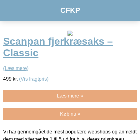
CFKP
Scanpan fjerkræsaks –
Classic
(Læs mere)
499
kr.
(Vis fragtpris)
Læs mere »
Køb nu »
Vi har gennemgået de mest populære webshops og anmeldt
dem med stjerner fra 1 til 5 ud fra bl.a. deres prisniveau,