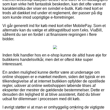
som kan virke helt fantastisk beskeden, kan det ofte være et
karakteristika der viser en svindel e-butik. Køb med kort er
trods alt dækket ind under et reglement, der passer på dig
som kunde imod uoprigtige e-forretninger.
Vi går generelt ind for køb med kort eller MobilePay. Som et
alternativ kan du vælge et afdragstilbud som f.eks. ViaBill,
såfremt du ser en fordel i at finansiere regningen i flere
bidder.
Inden folk handler hos en e-shop kunne de altid have øje for
butikkens handelsvilkår, men det er oftest ikke super
interessant.
En anden mulighed kunne derfor være at undersøge om
online shoppen er e-mærket medlem, siden det typisk er en
tilkendegivelse af at internet butikken opfylder de opstillede
regler, udover at online webshoppen løbende tilses af
eksperter der mestrer de gældende bestemmelser. Dette er
desuden din lejlighed til at blive assisteret, ifald du bliver
udsat for dilemmaer i processen med dit køb.
I øvrigt støtter vi at man er omhyggelig omkring de vigtigste