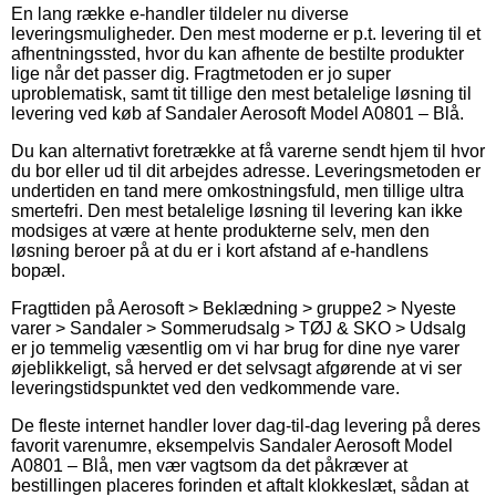
En lang række e-handler tildeler nu diverse
leveringsmuligheder. Den mest moderne er p.t. levering til et
afhentningssted, hvor du kan afhente de bestilte produkter
lige når det passer dig. Fragtmetoden er jo super
uproblematisk, samt tit tillige den mest betalelige løsning til
levering ved køb af Sandaler Aerosoft Model A0801 – Blå.
Du kan alternativt foretrække at få varerne sendt hjem til hvor
du bor eller ud til dit arbejdes adresse. Leveringsmetoden er
undertiden en tand mere omkostningsfuld, men tillige ultra
smertefri. Den mest betalelige løsning til levering kan ikke
modsiges at være at hente produkterne selv, men den
løsning beroer på at du er i kort afstand af e-handlens
bopæl.
Fragttiden på Aerosoft > Beklædning > gruppe2 > Nyeste
varer > Sandaler > Sommerudsalg > TØJ & SKO > Udsalg
er jo temmelig væsentlig om vi har brug for dine nye varer
øjeblikkeligt, så herved er det selvsagt afgørende at vi ser
leveringstidspunktet ved den vedkommende vare.
De fleste internet handler lover dag-til-dag levering på deres
favorit varenumre, eksempelvis Sandaler Aerosoft Model
A0801 – Blå, men vær vagtsom da det påkræver at
bestillingen placeres forinden et aftalt klokkeslæt, sådan at