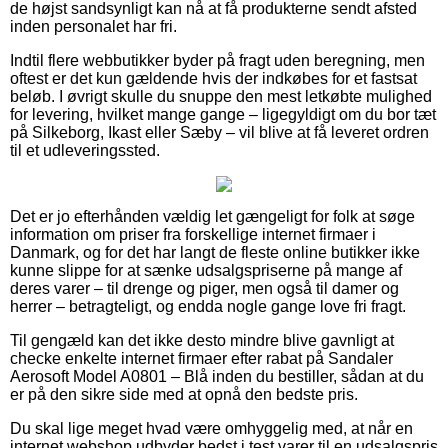
de højst sandsynligt kan nå at få produkterne sendt afsted
inden personalet har fri.
Indtil flere webbutikker byder på fragt uden beregning, men
oftest er det kun gældende hvis der indkøbes for et fastsat
beløb. I øvrigt skulle du snuppe den mest letkøbte mulighed
for levering, hvilket mange gange – ligegyldigt om du bor tæt
på Silkeborg, Ikast eller Sæby – vil blive at få leveret ordren
til et udleveringssted.
Det er jo efterhånden vældig let gængeligt for folk at søge
information om priser fra forskellige internet firmaer i
Danmark, og for det har langt de fleste online butikker ikke
kunne slippe for at sænke udsalgspriserne på mange af
deres varer – til drenge og piger, men også til damer og
herrer – betragteligt, og endda nogle gange love fri fragt.
Til gengæld kan det ikke desto mindre blive gavnligt at
checke enkelte internet firmaer efter rabat på Sandaler
Aerosoft Model A0801 – Blå inden du bestiller, sådan at du
er på den sikre side med at opnå den bedste pris.
Du skal lige meget hvad være omhyggelig med, at når en
internet webshop udbyder bedst i test varer til en udsalgspris