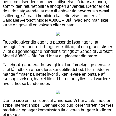
bestemmelser der kan have indflydelse på transaktionen,
som fx den returret online shoppen anvender. Derfor er det
desuden afgørende, at man til enhver tid bevarer sin e-mail
kvittering, så man i fremtiden kan eftervise handlen af
Sandaler Aerosoft Model A0801 – Blå, hvad end man skal
købe en gave til en voksen eller et barn.
Trustpilot giver dig egentlig passende løsninger til at
betragte flere andre forbrugeres kritik og af den grund støtter
vi, at du gennemgår e-handlens ratings af Sandaler Aerosoft
Model A0801 – Blå forud for at du placerer din ordre.
Facebook genererer for øvrigt fuldt ud fordelagtige genveje
til at få indblik i e-handlens kundetilfredshed. Her møder vi
mange firmaer på nettet hvor du kan levere en omtale af
købsoplevelsen, hvilket tilmed burde udnyttes til at vurdere
hvor tilfredse kunderne er.
Denne side er finansieret af annoncer. Vi har aftaler med en
stribe internet shops i Danmark og publicerer forretningernes
produkter, og tager kommission ifald vores brugere fuldfører
et indkøb.