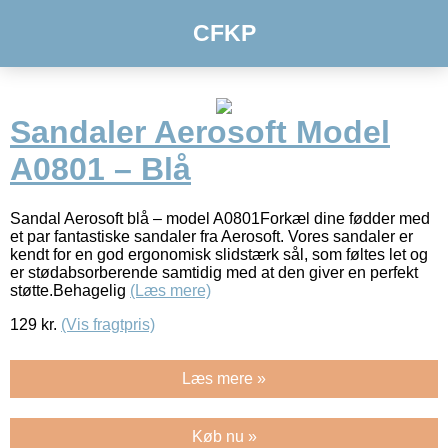
CFKP
Sandaler Aerosoft Model
A0801 – Blå
Sandal Aerosoft blå – model A0801Forkæl dine fødder med
et par fantastiske sandaler fra Aerosoft. Vores sandaler er
kendt for en god ergonomisk slidstærk sål, som føltes let og
er stødabsorberende samtidig med at den giver en perfekt
støtte.Behagelig
(Læs mere)
129
kr.
(Vis fragtpris)
Læs mere »
Køb nu »