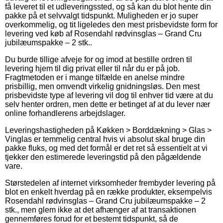
få leveret til et udleveringssted, og så kan du blot hente din
pakke på et selvvalgt tidspunkt. Muligheden er jo super
overkommelig, og tit ligeledes den mest prisbevidste form for
levering ved køb af Rosendahl rødvinsglas – Grand Cru
jubilæumspakke – 2 stk..
Du burde tillige afveje for og imod at bestille ordren til
levering hjem til dig privat eller til når du er på job.
Fragtmetoden er i mange tilfælde en anelse mindre
prisbillig, men omvendt virkelig gnidningsløs. Den mest
prisbevidste type af levering vil dog til enhver tid være at du
selv henter ordren, men dette er betinget af at du lever nær
online forhandlerens arbejdslager.
Leveringshastigheden på Køkken > Borddækning > Glas >
Vinglas er temmelig central hvis vi absolut skal bruge din
pakke fluks, og med det formål er det ret så essentielt at vi
tjekker den estimerede leveringstid på den pågældende
vare.
Størstedelen af internet virksomheder frembyder levering på
blot en enkelt hverdag på en række produkter, eksempelvis
Rosendahl rødvinsglas – Grand Cru jubilæumspakke – 2
stk., men glem ikke at det afhænger af at transaktionen
gennemføres forud for et bestemt tidspunkt, så de