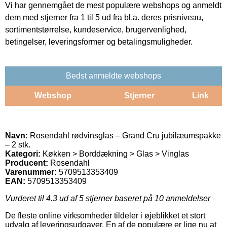
Vi har gennemgået de mest populære webshops og anmeldt
dem med stjerner fra 1 til 5 ud fra bl.a. deres prisniveau,
sortimentstørrelse, kundeservice, brugervenlighed,
betingelser, leveringsformer og betalingsmuligheder.
Bedst anmeldte webshops
Webshop
Stjerner
Link
Navn:
Rosendahl rødvinsglas – Grand Cru jubilæumspakke
– 2 stk.
Kategori:
Køkken > Borddækning > Glas > Vinglas
Producent:
Rosendahl
Varenummer:
5709513353409
EAN:
5709513353409
Vurderet til
4.3
ud af 5 stjerner baseret på
10
anmeldelser
De fleste online virksomheder tildeler i øjeblikket et stort
udvalg af leveringsudgaver. En af de populære er lige nu at