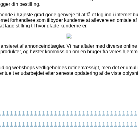
gger din bestilling.
ende i højeste grad gode genveje til at få et kig ind i internet 
rnet forhandlere som tilbyder kunderne at aflevere en omtale af 
at tage stilling til hvor glade kunderne er.
nsieret af annonceindtægter. Vi har aftaler med diverse onlin
s produkter, og høster kommission om en bruger fra vores hjemm
ud og webshops vedligeholdes rutinemæssigt, men det er umuligt
ntuelt er udarbejdet efter seneste opdatering af de viste oplysn
1
1
1
1
1
1
1
1
1
1
1
1
1
1
1
1
1
1
1
1
1
1
1
1
1
1
1
1
1
1
1
1
1
1
1
1
1
1
1
1
1
1
1
1
1
1
1
1
1
1
1
1
1
1
1
1
1
1
1
1
1
1
1
1
1
1
1
1
1
1