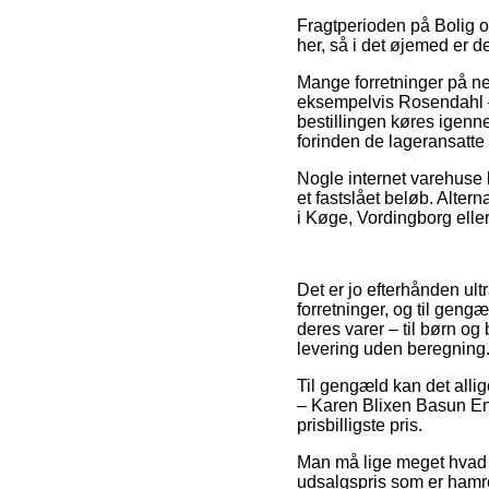
Fragtperioden på Bolig o
her, så i det øjemed er 
Mange forretninger på ne
eksempelvis Rosendahl –
bestillingen køres igenne
forinden de lageransatte 
Nogle internet varehuse 
et fastslået beløb. Alter
i Køge, Vordingborg eller 
Det er jo efterhånden ult
forretninger, og til gen
deres varer – til børn og
levering uden beregning
Til gengæld kan det allig
– Karen Blixen Basun Eng
prisbilligste pris.
Man må lige meget hvad væ
udsalgspris som er hamre