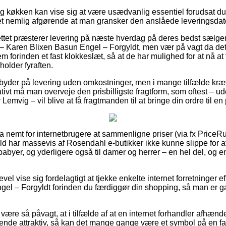
g køkken kan vise sig at være usædvanlig essentiel forudsat d
det nemlig afgørende at man gransker den anslåede leveringsdato 
ttet præsterer levering på næste hverdag på deres bedst sælge
 Karen Blixen Basun Engel – Forgyldt, men vær på vagt da det 
m forinden et fast klokkeslæt, så at de har mulighed for at nå at
holder fyraften.
byder på levering uden omkostninger, men i mange tilfælde kræv
nativt må man overveje den prisbilligste fragtform, som oftest – 
Lemvig – vil blive at få fragtmanden til at bringe din ordre til e
ra nemt for internetbrugere at sammenligne priser (via fx PriceR
gæld har massevis af Rosendahl e-butikker ikke kunne slippe for 
 babyer, og yderligere også til damer og herrer – en hel del, og
.
evel vise sig fordelagtigt at tjekke enkelte internet forretninger
el – Forgyldt forinden du færdiggør din shopping, så man er g
re så påvagt, at i tilfælde af at en internet forhandler afhænde
nde attraktiv, så kan det mange gange være et symbol på en fals