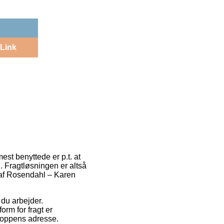
Link
est benyttede er p.t. at
. Fragtløsningen er altså
 af Rosendahl – Karen
 du arbejder.
orm for fragt er
shoppens adresse.