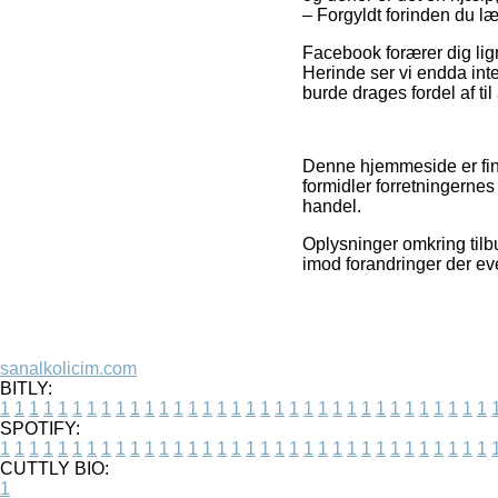
– Forgyldt forinden du læ
Facebook forærer dig lign
Herinde ser vi endda inte
burde drages fordel af til 
Denne hjemmeside er fina
formidler forretningerne
handel.
Oplysninger omkring tilb
imod forandringer der eve
sanalkolicim.com
BITLY:
1
1
1
1
1
1
1
1
1
1
1
1
1
1
1
1
1
1
1
1
1
1
1
1
1
1
1
1
1
1
1
1
1
1
SPOTIFY:
1
1
1
1
1
1
1
1
1
1
1
1
1
1
1
1
1
1
1
1
1
1
1
1
1
1
1
1
1
1
1
1
1
1
CUTTLY BIO:
1