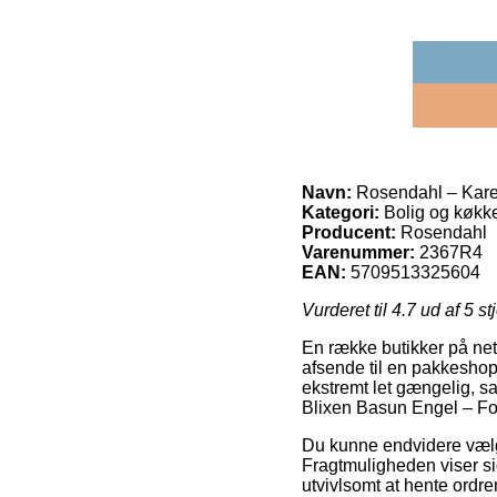
Navn:
Rosendahl – Karen
Kategori:
Bolig og køkk
Producent:
Rosendahl
Varenummer:
2367R4
EAN:
5709513325604
Vurderet til
4.7
ud af 5 st
En række butikker på nett
afsende til en pakkeshop,
ekstremt let gængelig, 
Blixen Basun Engel – For
Du kunne endvidere vælge 
Fragtmuligheden viser sig
utvivlsomt at hente ordr