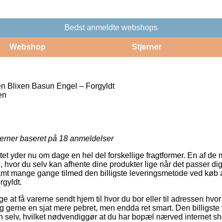
Bedst anmeldte webshops
Webshop
Stjerner
 Blixen Basun Engel – Forgyldt
en
jerner baseret på
18
anmeldelser
et yder nu om dage en hel del forskellige fragtformer. En af de m
 hvor du selv kan afhente dine produkter lige når det passer dig
samt mange gange tilmed den billigste leveringsmetode ved køb
gyldt.
at få varerne sendt hjem til hvor du bor eller til adressen hvor
 gerne en sjat mere pebret, men endda ret smart. Den billigste f
en selv, hvilket nødvendiggør at du har bopæl nærved internet 