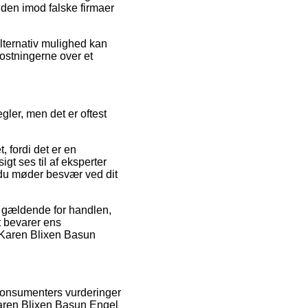
nden imod falske firmaer
alternativ mulighed kan
kostningerne over et
ler, men det er oftest
, fordi det er en
gt ses til af eksperter
t du møder besvær ved dit
r gældende for handlen,
t bevarer ens
 Karen Blixen Basun
 konsumenters vurderinger
 Karen Blixen Basun Engel