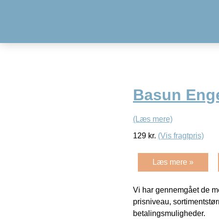
Basun Enge
(Læs mere)
129
kr.
(Vis fragtpris)
Læs mere »
Vi har gennemgået de mes
prisniveau, sortimentstø
betalingsmuligheder.