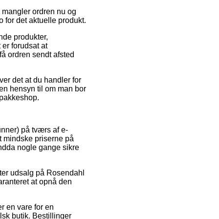
u mangler ordren nu og
for det aktuelle produkt.
nde produkter,
er forudsat at
 få ordren sendt afsted
er det at du handler for
uden hensyn til om man bor
n pakkeshop.
unner) på tværs af e-
at mindske priserne på
 endda nogle gange sikre
 efter udsalg på Rosendahl
aranteret at opnå den
r en vare for en
k butik. Bestillinger