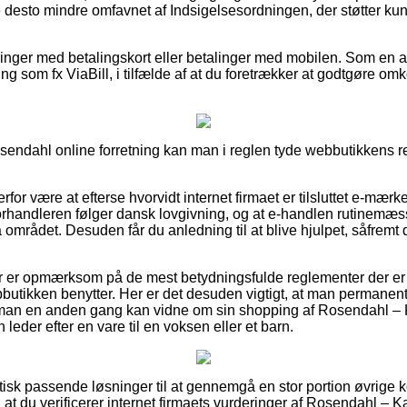
e desto mindre omfavnet af Indsigelsesordningen, der støtter ku
illinger med betalingskort eller betalinger med mobilen. Som en 
g som fx ViaBill, i tilfælde af at du foretrækker at godtgøre om
sendahl online forretning kan man i reglen tyde webbutikkens reg
r være at efterse hvorvidt internet firmaet er tilsluttet e-mærket
forhandleren følger dansk lovgivning, og at e-handlen rutinemæssi
 området. Desuden får du anledning til at blive hjulpet, såfrem
ber er opmærksom på de mest betydningsfulde reglementer der e
ebbutikken benytter. Her er det desuden vigtigt, at man permanen
s man en anden gang kan vidne om sin shopping af Rosendahl –
leder efter en vare til en voksen eller et barn.
aktisk passende løsninger til at gennemgå en stor portion øvrige
, at du verificerer internet firmaets vurderinger af Rosendahl –