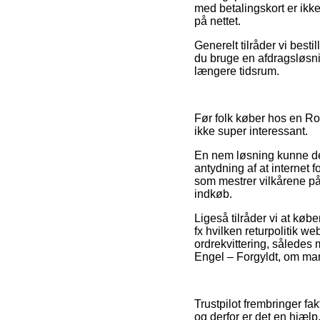
med betalingskort er ikk
på nettet.
Generelt tilråder vi best
du bruge en afdragsløsnin
længere tidsrum.
Før folk køber hos en Ro
ikke super interessant.
En nem løsning kunne derfo
antydning af at internet 
som mestrer vilkårene på
indkøb.
Ligeså tilråder vi at kø
fx hvilken returpolitik w
ordrekvittering, sålede
Engel – Forgyldt, om man 
Trustpilot frembringer f
og derfor er det en hjælp