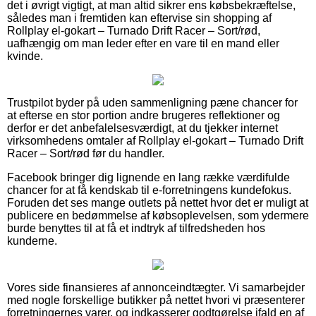
det i øvrigt vigtigt, at man altid sikrer ens købsbekræftelse,
således man i fremtiden kan eftervise sin shopping af
Rollplay el-gokart – Turnado Drift Racer – Sort/rød,
uafhængig om man leder efter en vare til en mand eller
kvinde.
Trustpilot byder på uden sammenligning pæne chancer for
at efterse en stor portion andre brugeres reflektioner og
derfor er det anbefalelsesværdigt, at du tjekker internet
virksomhedens omtaler af Rollplay el-gokart – Turnado Drift
Racer – Sort/rød før du handler.
Facebook bringer dig lignende en lang række værdifulde
chancer for at få kendskab til e-forretningens kundefokus.
Foruden det ses mange outlets på nettet hvor det er muligt at
publicere en bedømmelse af købsoplevelsen, som ydermere
burde benyttes til at få et indtryk af tilfredsheden hos
kunderne.
Vores side finansieres af annonceindtægter. Vi samarbejder
med nogle forskellige butikker på nettet hvori vi præsenterer
forretningernes varer, og indkasserer godtgørelse ifald en af