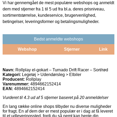
Vi har gennemgået de mest populære webshops og anmeldt
dem med stjerner fra 1 til 5 ud fra bl.a. deres prisniveau,
sortimentstørrelse, kundeservice, brugervenlighed,
betingelser, leveringsformer og betalingsmuligheder.
Bedst anmeldte webshops
Webshop
Stjerner
Link
Navn:
Rollplay el-gokart – Turnado Drift Racer – Sort/rød
Kategori:
Legetøj > Udendørsleg > Elbiler
Producent:
Rollplay
Varenummer:
4894662152414
EAN:
4894662152414
Vurderet til
4.3
ud af 5 stjerner baseret på
20
anmeldelser
En lang række online shops tilbyder nu diverse muligheder
for fragt. En af dem der er mest populær er i dag at få leveret
til et udleveringssted, fordi du så nemt kan hente din