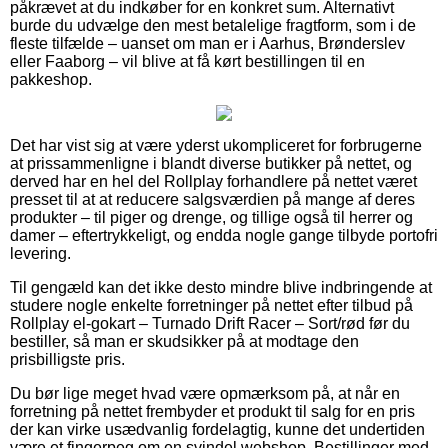
påkrævet at du indkøber for en konkret sum. Alternativt
burde du udvælge den mest betalelige fragtform, som i de
fleste tilfælde – uanset om man er i Aarhus, Brønderslev
eller Faaborg – vil blive at få kørt bestillingen til en
pakkeshop.
Det har vist sig at være yderst ukompliceret for forbrugerne
at prissammenligne i blandt diverse butikker på nettet, og
derved har en hel del Rollplay forhandlere på nettet været
presset til at at reducere salgsværdien på mange af deres
produkter – til piger og drenge, og tillige også til herrer og
damer – eftertrykkeligt, og endda nogle gange tilbyde portofri
levering.
Til gengæld kan det ikke desto mindre blive indbringende at
studere nogle enkelte forretninger på nettet efter tilbud på
Rollplay el-gokart – Turnado Drift Racer – Sort/rød før du
bestiller, så man er skudsikker på at modtage den
prisbilligste pris.
Du bør lige meget hvad være opmærksom på, at når en
forretning på nettet frembyder et produkt til salg for en pris
der kan virke usædvanlig fordelagtig, kunne det undertiden
være et fingerpeg om en svindel webshop. Bestillinger med