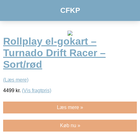
CFKP
Rollplay el-gokart –
Turnado Drift Racer –
Sort/rød
(Læs mere)
4499
kr.
(Vis fragtpris)
Læs mere »
Køb nu »