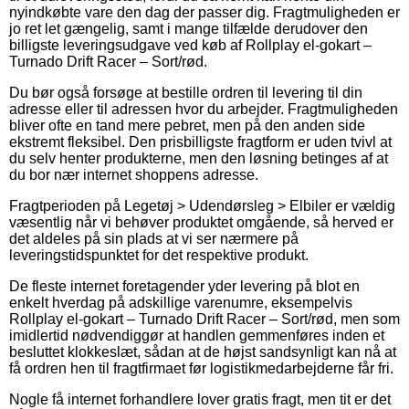
nyindkøbte vare den dag der passer dig. Fragtmuligheden er
jo ret let gængelig, samt i mange tilfælde derudover den
billigste leveringsudgave ved køb af Rollplay el-gokart –
Turnado Drift Racer – Sort/rød.
Du bør også forsøge at bestille ordren til levering til din
adresse eller til adressen hvor du arbejder. Fragtmuligheden
bliver ofte en tand mere pebret, men på den anden side
ekstremt fleksibel. Den prisbilligste fragtform er uden tvivl at
du selv henter produkterne, men den løsning betinges af at
du bor nær internet shoppens adresse.
Fragtperioden på Legetøj > Udendørsleg > Elbiler er vældig
væsentlig når vi behøver produktet omgående, så herved er
det aldeles på sin plads at vi ser nærmere på
leveringstidspunktet for det respektive produkt.
De fleste internet foretagender yder levering på blot en
enkelt hverdag på adskillige varenumre, eksempelvis
Rollplay el-gokart – Turnado Drift Racer – Sort/rød, men som
imidlertid nødvendiggør at handlen gemmenføres inden et
besluttet klokkeslæt, sådan at de højst sandsynligt kan nå at
få ordren hen til fragtfirmaet før logistikmedarbejderne får fri.
Nogle få internet forhandlere lover gratis fragt, men tit er det