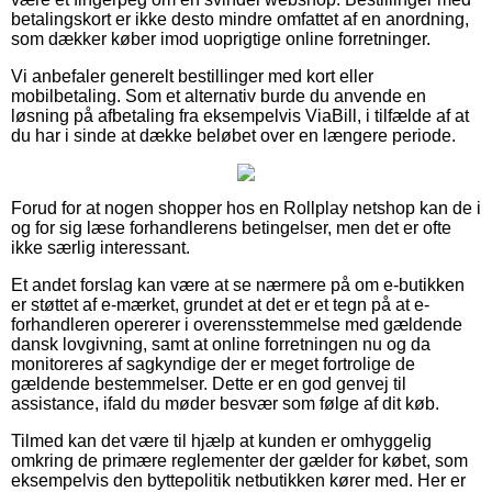
betalingskort er ikke desto mindre omfattet af en anordning,
som dækker køber imod uoprigtige online forretninger.
Vi anbefaler generelt bestillinger med kort eller
mobilbetaling. Som et alternativ burde du anvende en
løsning på afbetaling fra eksempelvis ViaBill, i tilfælde af at
du har i sinde at dække beløbet over en længere periode.
Forud for at nogen shopper hos en Rollplay netshop kan de i
og for sig læse forhandlerens betingelser, men det er ofte
ikke særlig interessant.
Et andet forslag kan være at se nærmere på om e-butikken
er støttet af e-mærket, grundet at det er et tegn på at e-
forhandleren opererer i overensstemmelse med gældende
dansk lovgivning, samt at online forretningen nu og da
monitoreres af sagkyndige der er meget fortrolige de
gældende bestemmelser. Dette er en god genvej til
assistance, ifald du møder besvær som følge af dit køb.
Tilmed kan det være til hjælp at kunden er omhyggelig
omkring de primære reglementer der gælder for købet, som
eksempelvis den byttepolitik netbutikken kører med. Her er