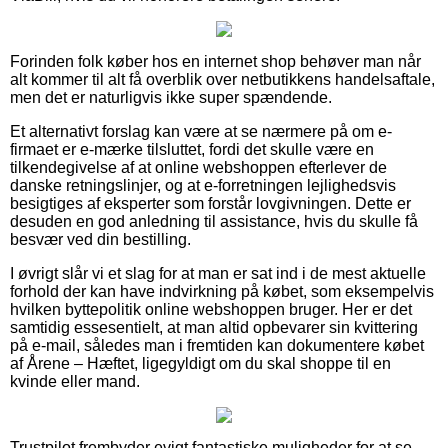
Forinden folk køber hos en internet shop behøver man når
alt kommer til alt få overblik over netbutikkens handelsaftale,
men det er naturligvis ikke super spændende.
Et alternativt forslag kan være at se nærmere på om e-
firmaet er e-mærke tilsluttet, fordi det skulle være en
tilkendegivelse af at online webshoppen efterlever de
danske retningslinjer, og at e-forretningen lejlighedsvis
besigtiges af eksperter som forstår lovgivningen. Dette er
desuden en god anledning til assistance, hvis du skulle få
besvær ved din bestilling.
I øvrigt slår vi et slag for at man er sat ind i de mest aktuelle
forhold der kan have indvirkning på købet, som eksempelvis
hvilken byttepolitik online webshoppen bruger. Her er det
samtidig essesentielt, at man altid opbevarer sin kvittering
på e-mail, således man i fremtiden kan dokumentere købet
af Årene – Hæftet, ligegyldigt om du skal shoppe til en
kvinde eller mand.
Trustpilot frembyder evigt fantastiske muligheder for at se