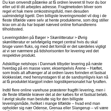
Du kan omvendt påtænke at få ordren leveret til hvor du bor
eller ud til dit arbejdes adresse. Fragtmetoden bliver som
regel et hak mere omkostningsfuld, men desuden
ualmindeligt ligetil. Den billigste leveringsmodel vil dog i de
fleste tilfælde være selv at hente produkterne, som dog stiller
krav om at du har bopæl nærved online forhandlerens
tilholdssted.
Leveringstiden på Bøger > Skønlitteratur > Øvrig
skønlitteratur er selvfølgelig meget central hvis du skal
bruge varen fluks, og med det formål er det særdeles vigtigt
at vi ser nærmere på tidshorisonten for levering ved det
respektive produkt.
Adskillige netshops i Danmark tilbyder levering på næste
hverdag på en masse varer, eksempelvis Årene – Hæftet,
som trods alt afhænger af at ordren laves forinden et fastsat
klokkeslæt, med hensynstagen til at de sandsynligvis kan nå
at få produktet klargjort inden logistikpersonalet har fyraften.
Indtil flere online varehuse præsterer fragtfri levering, men i
de fleste tilfælde kræver det at der købes for et fastsat beløb.
I øvrigt skulle man beslutte sig for den billigste
leveringsmåde, hvilket i mange tilfælde – hvad end man
opholder sig nær Odense, Grenaa eller Slangerup – vil være