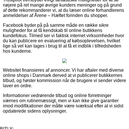
nøjere på ret mange øvrige kunders meninger og på grund
af dette rekommanderer vi, at du læser online forhandlerens
anmeldelser af Årene – Hæftet forinden du shopper.
Facebook byder på på samme måde en række sikre
muligheder for at få kendskab til online butikkens
kundefokus. Tilmed ser vi faktisk internet virksomheder hvor
du kan publicere en evaluering af købsoplevelsen, hvilket
lige så vel kan tages i brug til at få et indblik i tilfredsheden
hos kunderne.
Websitet finansieres af annoncer. Vi har aftaler med diverse
online shops i Danmark derved at vi publicerer butikkernes
tilbud, og høster kommission når de brugere vi sender videre
laver en ordre.
Informationer vedrørende tilbud og online forretninger
værnes om rutinemæssigt, men vi kan ikke give garantier
imod modifikationer der måtte være iværksat efter at vi sidst
opdaterede sidens oplysninger.
BITLY: