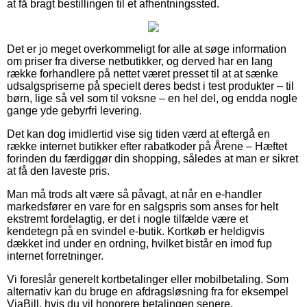
at få bragt bestillingen til et afhentningssted.
Det er jo meget overkommeligt for alle at søge information
om priser fra diverse netbutikker, og derved har en lang
række forhandlere på nettet været presset til at at sænke
udsalgspriserne på specielt deres bedst i test produkter – til
børn, lige så vel som til voksne – en hel del, og endda nogle
gange yde gebyrfri levering.
Det kan dog imidlertid vise sig tiden værd at eftergå en
række internet butikker efter rabatkoder på Årene – Hæftet
forinden du færdiggør din shopping, således at man er sikret
at få den laveste pris.
Man må trods alt være så påvagt, at når en e-handler
markedsfører en vare for en salgspris som anses for helt
ekstremt fordelagtig, er det i nogle tilfælde være et
kendetegn på en svindel e-butik. Kortkøb er heldigvis
dækket ind under en ordning, hvilket bistår en imod fup
internet forretninger.
Vi foreslår generelt kortbetalinger eller mobilbetaling. Som
alternativ kan du bruge en afdragsløsning fra for eksempel
ViaBill, hvis du vil honorere betalingen senere.