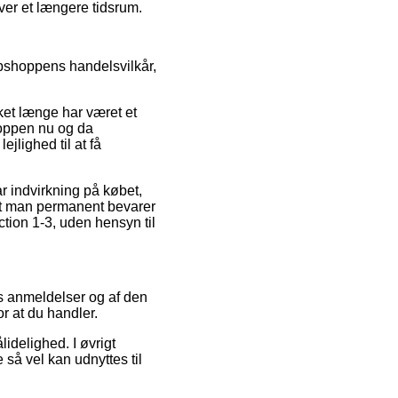
ver et længere tidsrum.
ebshoppens handelsvilkår,
ket længe har været et
hoppen nu og da
jlighed til at få
r indvirkning på købet,
, at man permanent bevarer
tion 1-3, uden hensyn til
es anmeldelser og af den
or at du handler.
idelighed. I øvrigt
 så vel kan udnyttes til