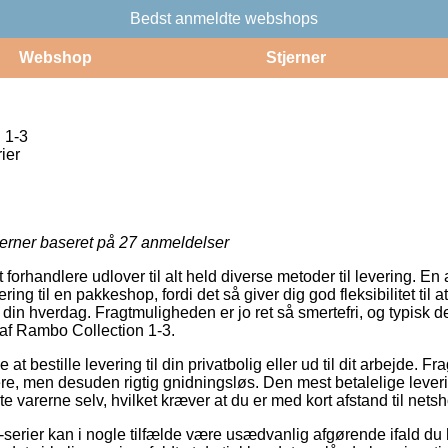
Bedst anmeldte webshops
Webshop
Stjerner
 1-3
ier
jerner baseret på
27
anmeldelser
orhandlere udlover til alt held diverse metoder til levering. En
ing til en pakkeshop, fordi det så giver dig god fleksibilitet til
i din hverdag. Fragtmuligheden er jo ret så smertefri, og typisk d
af Rambo Collection 1-3.
t bestille levering til din privatbolig eller ud til dit arbejde. Fr
re, men desuden rigtig gnidningsløs. Den mest betalelige lever
 varerne selv, hvilket kræver at du er med kort afstand til net
-serier kan i nogle tilfælde være usædvanlig afgørende ifald du