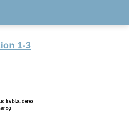
ion 1-3
 fra bl.a. deres
mer og