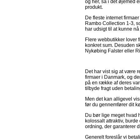
og her, så i det øjemed e
produkt.
De fleste internet firma
Rambo Collection 1-3, so
har udsigt til at kunne n
Flere webbutikker lover 
konkret sum. Desuden sku
Nykøbing Falster eller Rib
Det har vist sig at være 
firmaer i Danmark, og de
på en række af deres vare
tilbyde fragt uden betalin
Men det kan alligevel vis
før du gennemfører dit køb
Du bør lige meget hvad hu
kolossalt attraktiv, burd
ordning, der garanterer 
Generelt foreslår vi beta