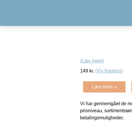
(Læs mere)
149
kr.
(Vis fragtpris)
Læs mere »
Vi har gennemgået de mes
prisniveau, sortimentstø
betalingsmuligheder.