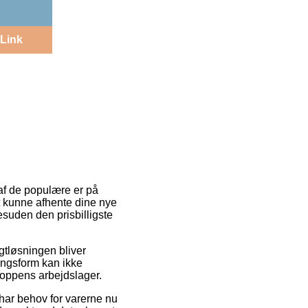
Link
 af de populære er på
 at kunne afhente dine nye
esuden den prisbilligste
agtløsningen bliver
ingsform kan ikke
shoppens arbejdslager.
 har behov for varerne nu