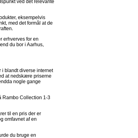
idspunkt ved det relevante
rodukter, eksempelvis
kt, med det formål at de
raften.
r erhverves for en
end du bor i Aarhus,
 i blandt diverse internet
med at nedskære priserne
og endda nogle gange
 på Rambo Collection 1-3
r til en pris der er
dog omfavnet af en
burde du bruge en