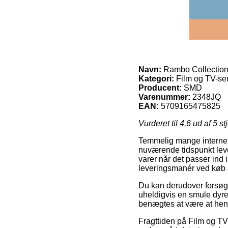
Navn:
Rambo Collection
Kategori:
Film og TV-ser
Producent:
SMD
Varenummer:
2348JQ
EAN:
5709165475825
Vurderet til
4.6
ud af 5 st
Temmelig mange internet f
nuværende tidspunkt lever
varer når det passer ind 
leveringsmanér ved køb 
Du kan derudover forsøge a
uheldigvis en smule dyre
benægtes at være at hente
Fragttiden på Film og TV