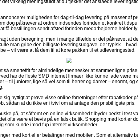
r det virkelig meningsfuldt at du tjekker det anslåede leveringst
er annoncerer muligheden for dag-til-dag levering på masser af p
m dog påkræver at ordren indsendes forinden et konkret tidspun
å at få bestillingen sendt afsted forinden medarbejderne holder fy
fragt uden beregning, men i mange tilfælde er det påkrævet at de
lle man gribe den billigste leveringsudgave, der typisk – hvad 
e – vil være at få dem til at køre pakken til et udleveringssted.
ret så smertefrit for almindelige mennesker at sammenligne priser
rved har de fleste SMD internet firmaer ikke kunne lade være 
r – til juniorer, lige så vel som til herrer og damer – enormt, 
g.
e sig nyttigt at prøve visse online forretninger efter rabatkoder
, sådan at du ikke er i tvivl om at antage den prisbilligste pris.
ske på, at såfremt en online virksomhed tilbyder bedst i test vare
e det ofte være et bevis på en falsk butik. Shopping med kort er 
dig som kunde imod fup internet virksomheder.
linger med kort eller betalinger med mobilen. Som et alternativ 