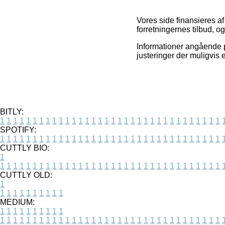
Vores side finansieres a
forretningernes tilbud, og
Informationer angående p
justeringer der muligvis 
BITLY:
1
1
1
1
1
1
1
1
1
1
1
1
1
1
1
1
1
1
1
1
1
1
1
1
1
1
1
1
1
1
1
1
1
1
SPOTIFY:
1
1
1
1
1
1
1
1
1
1
1
1
1
1
1
1
1
1
1
1
1
1
1
1
1
1
1
1
1
1
1
1
1
1
CUTTLY BIO:
1
1
1
1
1
1
1
1
1
1
1
1
1
1
1
1
1
1
1
1
1
1
1
1
1
1
1
1
1
1
1
1
1
1
1
CUTTLY OLD:
1
1
1
1
1
1
1
1
1
1
1
MEDIUM:
1
1
1
1
1
1
1
1
1
1
1
1
1
1
1
1
1
1
1
1
1
1
1
1
1
1
1
1
1
1
1
1
1
1
1
1
1
1
1
1
1
1
1
1