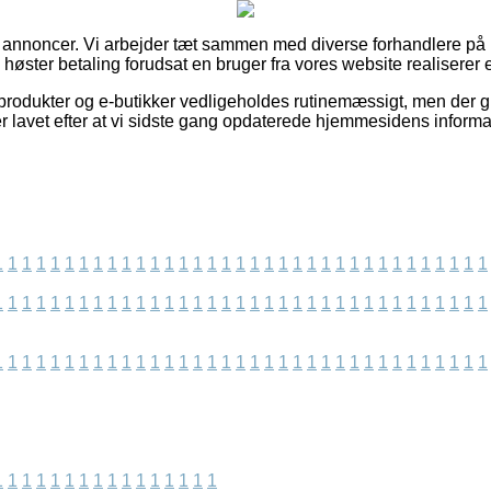
f annoncer. Vi arbejder tæt sammen med diverse forhandlere på n
 høster betaling forudsat en bruger fra vores website realiserer e
rodukter og e-butikker vedligeholdes rutinemæssigt, men der g
er lavet efter at vi sidste gang opdaterede hjemmesidens informa
1
1
1
1
1
1
1
1
1
1
1
1
1
1
1
1
1
1
1
1
1
1
1
1
1
1
1
1
1
1
1
1
1
1
1
1
1
1
1
1
1
1
1
1
1
1
1
1
1
1
1
1
1
1
1
1
1
1
1
1
1
1
1
1
1
1
1
1
1
1
1
1
1
1
1
1
1
1
1
1
1
1
1
1
1
1
1
1
1
1
1
1
1
1
1
1
1
1
1
1
1
1
1
1
1
1
1
1
1
1
1
1
1
1
1
1
1
1
1
1
1