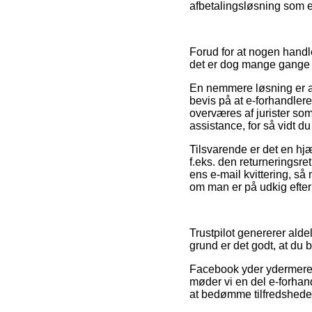
afbetalingsløsning som e
Forud for at nogen handl
det er dog mange gange 
En nemmere løsning er at
bevis på at e-forhandler
overværes af jurister so
assistance, for så vidt d
Tilsvarende er det en hjæ
f.eks. den returneringsre
ens e-mail kvittering, s
om man er på udkig efter v
Trustpilot genererer alde
grund er det godt, at du b
Facebook yder ydermere s
møder vi en del e-forhand
at bedømme tilfredshede