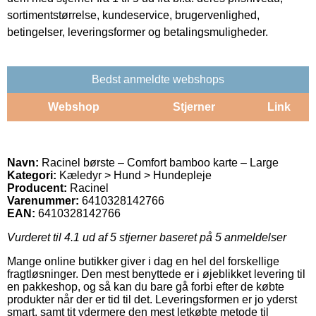
sortimentstørrelse, kundeservice, brugervenlighed,
betingelser, leveringsformer og betalingsmuligheder.
Bedst anmeldte webshops
Webshop
Stjerner
Link
Navn:
Racinel børste – Comfort bamboo karte – Large
Kategori:
Kæledyr > Hund > Hundepleje
Producent:
Racinel
Varenummer:
6410328142766
EAN:
6410328142766
Vurderet til
4.1
ud af 5 stjerner baseret på
5
anmeldelser
Mange online butikker giver i dag en hel del forskellige
fragtløsninger. Den mest benyttede er i øjeblikket levering til
en pakkeshop, og så kan du bare gå forbi efter de købte
produkter når der er tid til det. Leveringsformen er jo yderst
smart, samt tit ydermere den mest letkøbte metode til