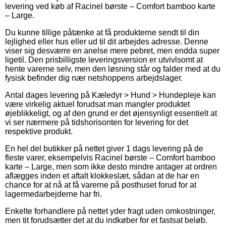
levering ved køb af Racinel børste – Comfort bamboo karte
– Large.
Du kunne tillige påtænke at få produkterne sendt til din
lejlighed eller hus eller ud til dit arbejdes adresse. Denne
viser sig desværre en anelse mere pebret, men endda super
ligetil. Den prisbilligste leveringsversion er utvivlsomt at
hente varerne selv, men den løsning står og falder med at du
fysisk befinder dig nær netshoppens arbejdslager.
Antal dages levering på Kæledyr > Hund > Hundepleje kan
være virkelig aktuel forudsat man mangler produktet
øjeblikkeligt, og af den grund er det øjensynligt essentielt at
vi ser nærmere på tidshorisonten for levering for det
respektive produkt.
En hel del butikker på nettet giver 1 dags levering på de
fleste varer, eksempelvis Racinel børste – Comfort bamboo
karte – Large, men som ikke desto mindre antager at ordren
aflægges inden et aftalt klokkeslæt, sådan at de har en
chance for at nå at få varerne på posthuset forud for at
lagermedarbejderne har fri.
Enkelte forhandlere på nettet yder fragt uden omkostninger,
men tit forudsætter det at du indkøber for et fastsat beløb.