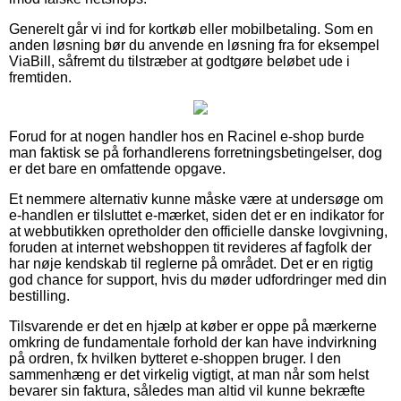
Generelt går vi ind for kortkøb eller mobilbetaling. Som en
anden løsning bør du anvende en løsning fra for eksempel
ViaBill, såfremt du tilstræber at godtgøre beløbet ude i
fremtiden.
Forud for at nogen handler hos en Racinel e-shop burde
man faktisk se på forhandlerens forretningsbetingelser, dog
er det bare en omfattende opgave.
Et nemmere alternativ kunne måske være at undersøge om
e-handlen er tilsluttet e-mærket, siden det er en indikator for
at webbutikken opretholder den officielle danske lovgivning,
foruden at internet webshoppen tit revideres af fagfolk der
har nøje kendskab til reglerne på området. Det er en rigtig
god chance for support, hvis du møder udfordringer med din
bestilling.
Tilsvarende er det en hjælp at køber er oppe på mærkerne
omkring de fundamentale forhold der kan have indvirkning
på ordren, fx hvilken bytteret e-shoppen bruger. I den
sammenhæng er det virkelig vigtigt, at man når som helst
bevarer sin faktura, således man altid vil kunne bekræfte