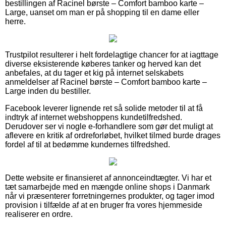
bestillingen af Racinel børste – Comfort bamboo karte –
Large, uanset om man er på shopping til en dame eller
herre.
Trustpilot resulterer i helt fordelagtige chancer for at iagttage
diverse eksisterende køberes tanker og herved kan det
anbefales, at du tager et kig på internet selskabets
anmeldelser af Racinel børste – Comfort bamboo karte –
Large inden du bestiller.
Facebook leverer lignende ret så solide metoder til at få
indtryk af internet webshoppens kundetilfredshed.
Derudover ser vi nogle e-forhandlere som gør det muligt at
aflevere en kritik af ordreforløbet, hvilket tilmed burde drages
fordel af til at bedømme kundernes tilfredshed.
Dette website er finansieret af annonceindtægter. Vi har et
tæt samarbejde med en mængde online shops i Danmark
når vi præsenterer forretningernes produkter, og tager imod
provision i tilfælde af at en bruger fra vores hjemmeside
realiserer en ordre.