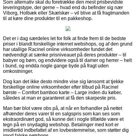
Som alternativ skal du foretrække den mest prisbevidste
leveringstype, der gerne – hvad end du befinder sig nær
Viborg, Holbæk eller Skælskør – vil blive at få fragtmanden
til at køre dine produkter til en pakkeshop.
Det er i dag særdeles let for folk at finde frem til de bedste
priser i blandt forskellige internet webshops, og af den grund
har utallige Racinel online virksomheder fundet det
nødvendigt at sænke prisniveauet på deres produkter – til
babyer og børn, og endvidere også til damer og herrer – helt
i bund, og endda nogle gange byde på fragt uden
omkostninger.
Dog kan det ikke desto mindre vise sig lønsomt at tjekke
forskellige online virksomheder efter tilbud på Racinel
børste – Comfort bamboo karte – Large inden du køber,
således at man er garanteret at få den skarpeste pris.
Man bør blot være obs på, at når en forhandler på nettet
afhænder deres varer til en salgspris som kan ses som
ekstraordinært god, så kunne det i nogle tilfælde være et
tegn på en snydagtig webshop. Betalinger med kort er
imidlertid indbefattet af en lovbestemmelse, som støtter dig
imod falske netshops.