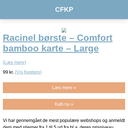
CFKP
Racinel børste – Comfort
bamboo karte – Large
(Læs mere)
99
kr.
(Vis fragtpris)
Læs mere »
Køb nu »
Vi har gennemgået de mest populære webshops og anmeldt
dem med stjerner fra 1 til 5 ud fra bl.a. deres prisniveau,