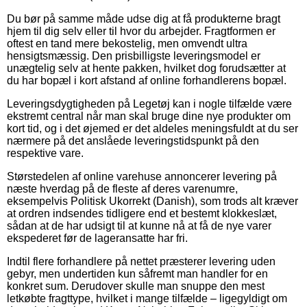
Du bør på samme måde udse dig at få produkterne bragt
hjem til dig selv eller til hvor du arbejder. Fragtformen er
oftest en tand mere bekostelig, men omvendt ultra
hensigtsmæssig. Den prisbilligste leveringsmodel er
unægtelig selv at hente pakken, hvilket dog forudsætter at
du har bopæl i kort afstand af online forhandlerens bopæl.
Leveringsdygtigheden på Legetøj kan i nogle tilfælde være
ekstremt central når man skal bruge dine nye produkter om
kort tid, og i det øjemed er det aldeles meningsfuldt at du ser
nærmere på det anslåede leveringstidspunkt på den
respektive vare.
Størstedelen af online varehuse annoncerer levering på
næste hverdag på de fleste af deres varenumre,
eksempelvis Politisk Ukorrekt (Danish), som trods alt kræver
at ordren indsendes tidligere end et bestemt klokkeslæt,
sådan at de har udsigt til at kunne nå at få de nye varer
ekspederet før de lageransatte har fri.
Indtil flere forhandlere på nettet præsterer levering uden
gebyr, men undertiden kun såfremt man handler for en
konkret sum. Derudover skulle man snuppe den mest
letkøbte fragttype, hvilket i mange tilfælde – ligegyldigt om