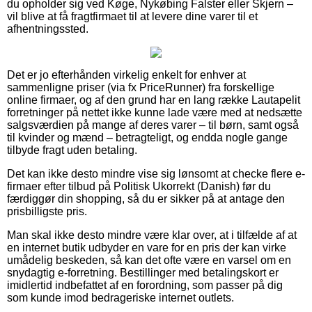
du opholder sig ved Køge, Nykøbing Falster eller Skjern –
vil blive at få fragtfirmaet til at levere dine varer til et
afhentningssted.
Det er jo efterhånden virkelig enkelt for enhver at
sammenligne priser (via fx PriceRunner) fra forskellige
online firmaer, og af den grund har en lang række Lautapelit
forretninger på nettet ikke kunne lade være med at nedsætte
salgsværdien på mange af deres varer – til børn, samt også
til kvinder og mænd – betragteligt, og endda nogle gange
tilbyde fragt uden betaling.
Det kan ikke desto mindre vise sig lønsomt at checke flere e-
firmaer efter tilbud på Politisk Ukorrekt (Danish) før du
færdiggør din shopping, så du er sikker på at antage den
prisbilligste pris.
Man skal ikke desto mindre være klar over, at i tilfælde af at
en internet butik udbyder en vare for en pris der kan virke
umådelig beskeden, så kan det ofte være en varsel om en
snydagtig e-forretning. Bestillinger med betalingskort er
imidlertid indbefattet af en forordning, som passer på dig
som kunde imod bedrageriske internet outlets.