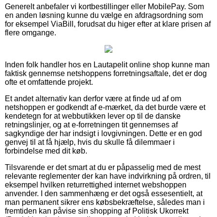
Generelt anbefaler vi kortbestillinger eller MobilePay. Som
en anden løsning kunne du vælge en afdragsordning som
for eksempel ViaBill, forudsat du higer efter at klare prisen af
flere omgange.
Inden folk handler hos en Lautapelit online shop kunne man
faktisk gennemse netshoppens forretningsaftale, det er dog
ofte et omfattende projekt.
Et andet alternativ kan derfor være at finde ud af om
netshoppen er godkendt af e-mærket, da det burde være et
kendetegn for at webbutikken lever op til de danske
retningslinjer, og at e-forretningen tit gennemses af
sagkyndige der har indsigt i lovgivningen. Dette er en god
genvej til at få hjælp, hvis du skulle få dilemmaer i
forbindelse med dit køb.
Tilsvarende er det smart at du er påpasselig med de mest
relevante reglementer der kan have indvirkning på ordren, til
eksempel hvilken returrettighed internet webshoppen
anvender. I den sammenhæng er det også essesentielt, at
man permanent sikrer ens købsbekræftelse, således man i
fremtiden kan påvise sin shopping af Politisk Ukorrekt