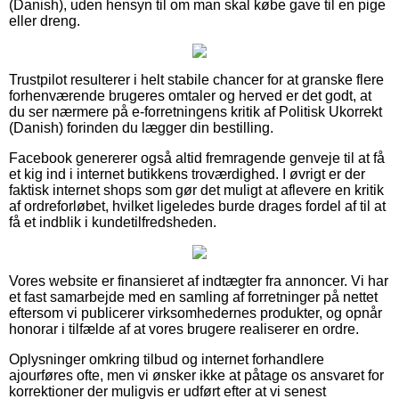
(Danish), uden hensyn til om man skal købe gave til en pige
eller dreng.
Trustpilot resulterer i helt stabile chancer for at granske flere
forhenværende brugeres omtaler og herved er det godt, at
du ser nærmere på e-forretningens kritik af Politisk Ukorrekt
(Danish) forinden du lægger din bestilling.
Facebook genererer også altid fremragende genveje til at få
et kig ind i internet butikkens troværdighed. I øvrigt er der
faktisk internet shops som gør det muligt at aflevere en kritik
af ordreforløbet, hvilket ligeledes burde drages fordel af til at
få et indblik i kundetilfredsheden.
Vores website er finansieret af indtægter fra annoncer. Vi har
et fast samarbejde med en samling af forretninger på nettet
eftersom vi publicerer virksomhedernes produkter, og opnår
honorar i tilfælde af at vores brugere realiserer en ordre.
Oplysninger omkring tilbud og internet forhandlere
ajourføres ofte, men vi ønsker ikke at påtage os ansvaret for
korrektioner der muligvis er udført efter at vi senest