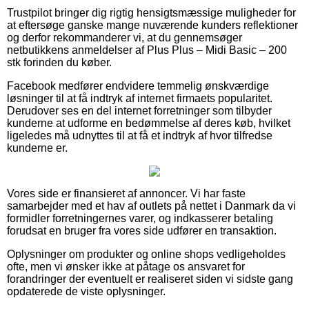
Trustpilot bringer dig rigtig hensigtsmæssige muligheder for
at eftersøge ganske mange nuværende kunders reflektioner
og derfor rekommanderer vi, at du gennemsøger
netbutikkens anmeldelser af Plus Plus – Midi Basic – 200
stk forinden du køber.
Facebook medfører endvidere temmelig ønskværdige
løsninger til at få indtryk af internet firmaets popularitet.
Derudover ses en del internet forretninger som tilbyder
kunderne at udforme en bedømmelse af deres køb, hvilket
ligeledes må udnyttes til at få et indtryk af hvor tilfredse
kunderne er.
Vores side er finansieret af annoncer. Vi har faste
samarbejder med et hav af outlets på nettet i Danmark da vi
formidler forretningernes varer, og indkasserer betaling
forudsat en bruger fra vores side udfører en transaktion.
Oplysninger om produkter og online shops vedligeholdes
ofte, men vi ønsker ikke at påtage os ansvaret for
forandringer der eventuelt er realiseret siden vi sidste gang
opdaterede de viste oplysninger.