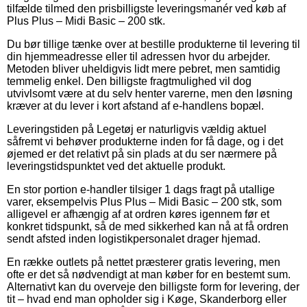
tilfælde tilmed den prisbilligste leveringsmanér ved køb af
Plus Plus – Midi Basic – 200 stk.
Du bør tillige tænke over at bestille produkterne til levering til
din hjemmeadresse eller til adressen hvor du arbejder.
Metoden bliver uheldigvis lidt mere pebret, men samtidig
temmelig enkel. Den billigste fragtmulighed vil dog
utvivlsomt være at du selv henter varerne, men den løsning
kræver at du lever i kort afstand af e-handlens bopæl.
Leveringstiden på Legetøj er naturligvis vældig aktuel
såfremt vi behøver produkterne inden for få dage, og i det
øjemed er det relativt på sin plads at du ser nærmere på
leveringstidspunktet ved det aktuelle produkt.
En stor portion e-handler tilsiger 1 dags fragt på utallige
varer, eksempelvis Plus Plus – Midi Basic – 200 stk, som
alligevel er afhængig af at ordren køres igennem før et
konkret tidspunkt, så de med sikkerhed kan nå at få ordren
sendt afsted inden logistikpersonalet drager hjemad.
En række outlets på nettet præsterer gratis levering, men
ofte er det så nødvendigt at man køber for en bestemt sum.
Alternativt kan du overveje den billigste form for levering, der
tit – hvad end man opholder sig i Køge, Skanderborg eller