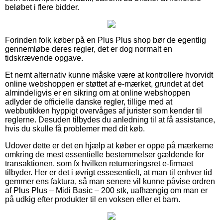
beløbet i flere bidder.
Forinden folk køber på en Plus Plus shop bør de egentlig
gennemløbe deres regler, det er dog normalt en
tidskrævende opgave.
Et nemt alternativ kunne måske være at kontrollere hvorvidt
online webshoppen er støttet af e-mærket, grundet at det
almindeligvis er en sikring om at online webshoppen
adlyder de officielle danske regler, tillige med at
webbutikken hyppigt overvåges af jurister som kender til
reglerne. Desuden tilbydes du anledning til at få assistance,
hvis du skulle få problemer med dit køb.
Udover dette er det en hjælp at køber er oppe på mærkerne
omkring de mest essentielle bestemmelser gældende for
transaktionen, som fx hvilken returneringsret e-firmaet
tilbyder. Her er det i øvrigt essesentielt, at man til enhver tid
gemmer ens faktura, så man senere vil kunne påvise ordren
af Plus Plus – Midi Basic – 200 stk, uafhængig om man er
på udkig efter produkter til en voksen eller et barn.