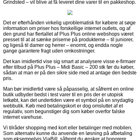
Grindsted – vil blive at få leveret dine varer til en pakkeshop.
Det er efterhånden virkelig uproblematisk for købere at søge
information om priser hos forskellige internet outlets, og af
den grund har flertallet af Plus Plus online webshops været
presset til at at sænke priserne på produkterne – til juniorer,
og ligeså til damer og herrer – enormt, og endda nogle
gange garantere fragt uden omkostninger.
Det kan imidlertid vise sig smart at analysere visse e-firmaer
efter tilbud på Plus Plus – Midi Basic – 200 stk før du køber,
sådan at man er på den sikre side med at antage den bedste
pris.
Man bør imidlertid være så påpasselig, at såfremt en online
butik udbyder bedst i test varer til en pris der er utopisk
letkøbt, kan det undertiden være et symbol på en snydagtig
webbutik. Køb med betalingskort er dog omsluttet af et
regulativ, som begunstiger dig som køber overfor falske
internet varehuse.
Vi tilråder shopping med kort eller betalinger med mobilen.
Som alternativ kunne du anvende en løsning på afbetaling
som eksempelvis ViaBill, såfremt du ønsker at honorere