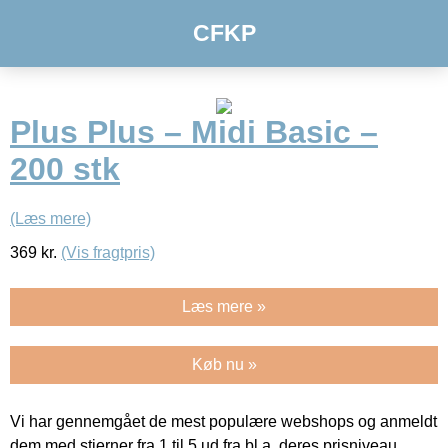
CFKP
Plus Plus – Midi Basic –
200 stk
(Læs mere)
369
kr.
(Vis fragtpris)
Læs mere »
Køb nu »
Vi har gennemgået de mest populære webshops og anmeldt
dem med stjerner fra 1 til 5 ud fra bl.a. deres prisniveau,