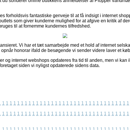
at du sonderer online butikkens anmeldelser af Plopper vandmænd
s forholdsvis fantastiske genveje til at få indsigt i internet sho
 outlets som giver kunderne mulighed for at afgive en kritik af d
 bruges til at fornemme kundernes tilfredshed.
nsieret. Vi har et tæt samarbejde med et hold af internet selskab
g opnår honorar ifald de besøgende vi sender videre laver et køb
er og internet webshops opdateres fra tid til anden, men vi kan 
oretaget siden vi nyligst opdaterede sidens data.
1
1
1
1
1
1
1
1
1
1
1
1
1
1
1
1
1
1
1
1
1
1
1
1
1
1
1
1
1
1
1
1
1
1
1
1
1
1
1
1
1
1
1
1
1
1
1
1
1
1
1
1
1
1
1
1
1
1
1
1
1
1
1
1
1
1
1
1
1
1
1
1
1
1
1
1
1
1
1
1
1
1
1
1
1
1
1
1
1
1
1
1
1
1
1
1
1
1
1
1
1
1
1
1
1