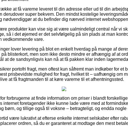
ække at få varerne leveret til din adresse eller ud til din arbe
n derudover super bekvem. Den mindst kostelige leveringsmåde 
dog nødvendiggør at du befinder dig nærved internet webshoppe
re produkter kan vise sig at være ualmindeligt central når vi s
ge, så i det øjemed er det selvfølgelig på sin plads at man kontr
den vedkommende vare.
ninger lover levering på blot en enkelt hverdag på mange af dere
å blisterkort, men som ikke desto mindre er afhængig af at ordr
ål at de sandsynligvis kan nå at få pakken klar inden lagermed
 sikrer portofri fragt, men oftest kun såfremt man indkøber for e
st prisbevidste mulighed for fragt, hvilket tit – uafhængig om
blive at få fragtmanden til at køre varerne til et afhentningssted.
 for forbrugerne at finde information om priser i blandt forskellig
oys internet foretagender ikke kunne lade være med at formindsk
g børn, og tillige også til voksne – betragteligt, og endda nogle g
ertid være lukrativt at efterse enkelte internet selskaber efter
du placerer ordren, så du er garanteret at modtage den mest betale