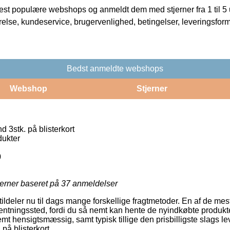
t populære webshops og anmeldt dem med stjerner fra 1 til 5 ud
rrelse, kundeservice, brugervenlighed, betingelser, leveringsfor
Bedst anmeldte webshops
Webshop
Stjerner
3stk. på blisterkort
ukter
0
jerner baseret på
37
anmeldelser
 tildeler nu til dags mange forskellige fragtmetoder. En af de me
fhentningssted, fordi du så nemt kan hente de nyindkøbte produkte
t hensigtsmæssig, samt typisk tillige den prisbilligste slags le
å blisterkort.