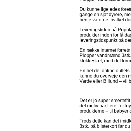
Du kunne ligeledes foretr
gange en sjat dyrere, me
hente varerne, hvilket 
Leveringstiden på Populæ
produkter inden for få da
leveringstidspunkt på 
En række internet forret
Plopper vandmænd 3stk. p
klokkeslæt, med det form
En hel del online outlets
kunne du overveje den me
Varde eller Billund – vil 
Det er jo super smertefrit
det motiv har flere ToiT
produkterne – til babyer o
Trods dette kan det imidl
3stk. på blisterkort før 