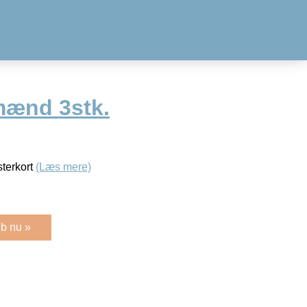
mænd 3stk.
terkort
(Læs mere)
b nu »