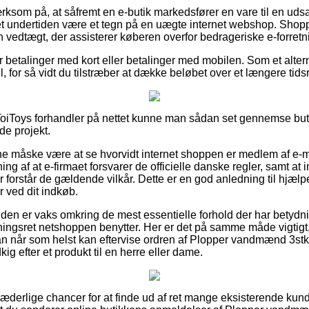
om på, at såfremt en e-butik markedsfører en vare til en udsal
et undertiden være et tegn på en uægte internet webshop. Shop
en vedtægt, der assisterer køberen overfor bedrageriske e-forretn
for betalinger med kort eller betalinger med mobilen. Som et alte
ll, for så vidt du tilstræber at dække beløbet over et længere tid
 ToiToys forhandler på nettet kunne man sådan set gennemse buti
de projekt.
unne måske være at se hvorvidt internet shoppen er medlem af e-
ng af at e-firmaet forsvarer de officielle danske regler, samt at
der forstår de gældende vilkår. Dette er en god anledning til hjæl
r ved dit indkøb.
kunden er vaks omkring de mest essentielle forhold der har betydn
ngsret netshoppen benytter. Her er det på samme måde vigtigt,
an når som helst kan eftervise ordren af Plopper vandmænd 3stk.
ig efter et produkt til en herre eller dame.
 hæderlige chancer for at finde ud af ret mange eksisterende kun