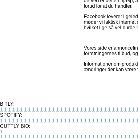
derved er det en hjælp, 
forud for at du handler.
Facebook leverer ligelede
møder vi faktisk internet
hvilket lige så vel burde
Vores side er annoncefina
forretningernes tilbud, o
Informationer om produkt
ændringer der kan være f
BITLY:
1
1
1
1
1
1
1
1
1
1
1
1
1
1
1
1
1
1
1
1
1
1
1
1
1
1
1
1
1
1
1
1
1
1
SPOTIFY:
1
1
1
1
1
1
1
1
1
1
1
1
1
1
1
1
1
1
1
1
1
1
1
1
1
1
1
1
1
1
1
1
1
1
CUTTLY BIO:
1
1
1
1
1
1
1
1
1
1
1
1
1
1
1
1
1
1
1
1
1
1
1
1
1
1
1
1
1
1
1
1
1
1
1