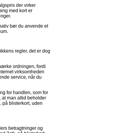
gspris der virker
ping med kort er
inger.
rnativ bør du anvende et
srum.
kkens regler, det er dog
mærke ordningen, fordi
 internet virksomheden
pende service, når du
ing for handlen, som for
 at man altid beholder
 på blisterkort, uden
ders betragtninger og