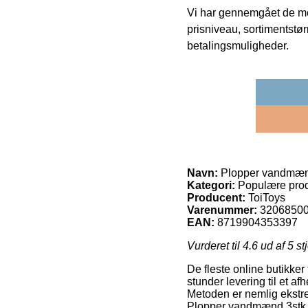
Vi har gennemgået de mes
prisniveau, sortimentstø
betalingsmuligheder.
Navn:
Plopper vandmænd 
Kategori:
Populære prod
Producent:
ToiToys
Varenummer:
3206850
EAN:
8719904353397
Vurderet til
4.6
ud af 5 st
De fleste online butikker
stunder levering til et a
Metoden er nemlig ekstrem
Plopper vandmænd 3stk. p