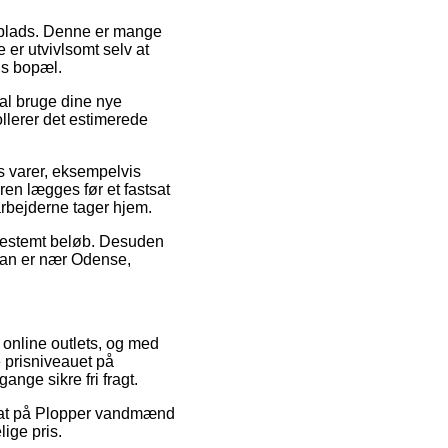
jdsplads. Denne er mange
er utvivlsomt selv at
ns bopæl.
kal bruge dine nye
ollerer det estimerede
s varer, eksempelvis
en lægges før et fastsat
arbejderne tager hjem.
t bestemt beløb. Desuden
 man er nær Odense,
e online outlets, og med
e prisniveauet på
ange sikre fri fragt.
 rabat på Plopper vandmænd
lige pris.