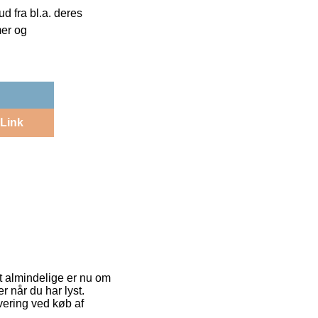
 fra bl.a. deres
mer og
Link
st almindelige er nu om
r når du har lyst.
vering ved køb af