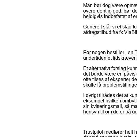
Man bør dog være opmærks
overordentlig god, bør d
heldigvis indbefattet af 
Generelt slår vi et slag 
afdragstilbud fra fx ViaBi
Før nogen bestiller i en
undertiden et tidskræven
Et alternativt forslag k
det burde være en påvisni
ofte tilses af eksperter 
skulle få problemstillinge
I øvrigt tilrådes det at 
eksempel hvilken ombytni
sin kvitteringsmail, så m
hensyn til om du er på udk
Trustpilot medfører helt