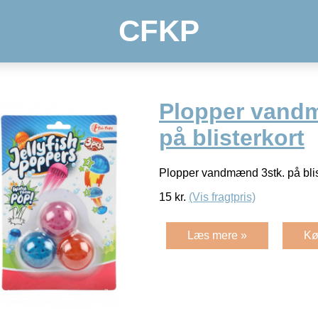
CFKP
Plopper vand
på blisterkort
Plopper vandmænd 3stk. på blis
15
kr.
(Vis fragtpris)
Læs mere »
Kø