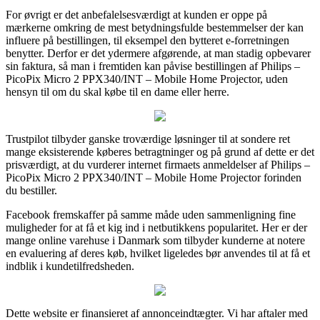
For øvrigt er det anbefalelsesværdigt at kunden er oppe på
mærkerne omkring de mest betydningsfulde bestemmelser der kan
influere på bestillingen, til eksempel den bytteret e-forretningen
benytter. Derfor er det ydermere afgørende, at man stadig opbevarer
sin faktura, så man i fremtiden kan påvise bestillingen af Philips –
PicoPix Micro 2 PPX340/INT – Mobile Home Projector, uden
hensyn til om du skal købe til en dame eller herre.
Trustpilot tilbyder ganske troværdige løsninger til at sondere ret
mange eksisterende køberes betragtninger og på grund af dette er det
prisværdigt, at du vurderer internet firmaets anmeldelser af Philips –
PicoPix Micro 2 PPX340/INT – Mobile Home Projector forinden
du bestiller.
Facebook fremskaffer på samme måde uden sammenligning fine
muligheder for at få et kig ind i netbutikkens popularitet. Her er der
mange online varehuse i Danmark som tilbyder kunderne at notere
en evaluering af deres køb, hvilket ligeledes bør anvendes til at få et
indblik i kundetilfredsheden.
Dette website er finansieret af annonceindtægter. Vi har aftaler med