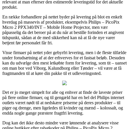
relevant at man efterser den estimerede leveringstid for det aktuelle
produkt.
En række forhandlere på nettet byder på levering på blot en enkelt
hverdag på massevis af produkter, eksempelvis Philips – PicoPix
Micro 2 PPX340/INT – Mobile Home Projector, men vær
påpasselig da det beroer på at du når at bestille forinden et angivent
tidspunkt, sådan at de med sikkerhed kan nå at få de nye varer
betjent før personalet får fri.
Visse firmaer på nettet yder gebyrfri levering, men i de fleste tilfælde
under forudsætning af at der erhverves for et fastsat beløb. Desuden
kan du udvælge den mest letkøbte form for levering, som tit – uanset
om man bor ved Viborg, Kalundborg eller Tønder – vil være at få
fragtmanden til at køre din pakke til et udleveringssted.
Det er jo meget simpelt for alle og enhver at finde de laveste priser
på flere online firmaer, og til gengæld har en hel del Philips internet
outlets været nødt til at nedskære priserne på deres produkter – til
piger og drenge, men ligeledes til kvinder og mænd – kolossalt, og
endda nogle gange præstere fragtfri levering.
Dog kan det ikke desto mindre være lønnende at analysere visse
online butikker efter rabatkoder på Philips – PicoPix Micro 2