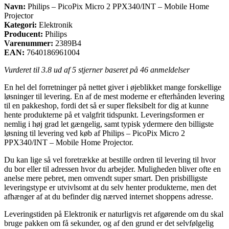
Navn:
Philips – PicoPix Micro 2 PPX340/INT – Mobile Home
Projector
Kategori:
Elektronik
Producent:
Philips
Varenummer:
2389B4
EAN:
7640186961004
Vurderet til
3.8
ud af 5 stjerner baseret på
46
anmeldelser
En hel del forretninger på nettet giver i øjeblikket mange forskellige
løsninger til levering. En af de mest moderne er efterhånden levering
til en pakkeshop, fordi det så er super fleksibelt for dig at kunne
hente produkterne på et valgfrit tidspunkt. Leveringsformen er
nemlig i høj grad let gængelig, samt typisk ydermere den billigste
løsning til levering ved køb af Philips – PicoPix Micro 2
PPX340/INT – Mobile Home Projector.
Du kan lige så vel foretrække at bestille ordren til levering til hvor
du bor eller til adressen hvor du arbejder. Muligheden bliver ofte en
anelse mere pebret, men omvendt super smart. Den prisbilligste
leveringstype er utvivlsomt at du selv henter produkterne, men det
afhænger af at du befinder dig nærved internet shoppens adresse.
Leveringstiden på Elektronik er naturligvis ret afgørende om du skal
bruge pakken om få sekunder, og af den grund er det selvfølgelig