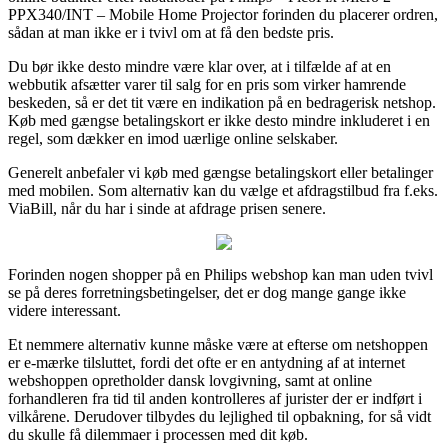
PPX340/INT – Mobile Home Projector forinden du placerer ordren,
sådan at man ikke er i tvivl om at få den bedste pris.
Du bør ikke desto mindre være klar over, at i tilfælde af at en
webbutik afsætter varer til salg for en pris som virker hamrende
beskeden, så er det tit være en indikation på en bedragerisk netshop.
Køb med gængse betalingskort er ikke desto mindre inkluderet i en
regel, som dækker en imod uærlige online selskaber.
Generelt anbefaler vi køb med gængse betalingskort eller betalinger
med mobilen. Som alternativ kan du vælge et afdragstilbud fra f.eks.
ViaBill, når du har i sinde at afdrage prisen senere.
Forinden nogen shopper på en Philips webshop kan man uden tvivl
se på deres forretningsbetingelser, det er dog mange gange ikke
videre interessant.
Et nemmere alternativ kunne måske være at efterse om netshoppen
er e-mærke tilsluttet, fordi det ofte er en antydning af at internet
webshoppen opretholder dansk lovgivning, samt at online
forhandleren fra tid til anden kontrolleres af jurister der er indført i
vilkårene. Derudover tilbydes du lejlighed til opbakning, for så vidt
du skulle få dilemmaer i processen med dit køb.