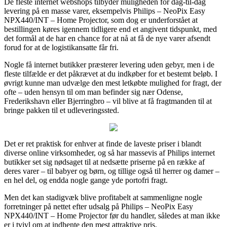
De fleste internet webshops tilbyder muligheden for dag-til-dag
levering på en masse varer, eksempelvis Philips – NeoPix Easy
NPX440/INT – Home Projector, som dog er underforstået at
bestillingen køres igennem tidligere end et angivent tidspunkt, med
det formål at de har en chance for at nå at få de nye varer afsendt
forud for at de logistikansatte får fri.
Nogle få internet butikker præsterer levering uden gebyr, men i de
fleste tilfælde er det påkrævet at du indkøber for et bestemt beløb. I
øvrigt kunne man udvælge den mest letkøbte mulighed for fragt, der
ofte – uden hensyn til om man befinder sig nær Odense,
Frederikshavn eller Bjerringbro – vil blive at få fragtmanden til at
bringe pakken til et udleveringssted.
Det er ret praktisk for enhver at finde de laveste priser i blandt
diverse online virksomheder, og så har massevis af Philips internet
butikker set sig nødsaget til at nedsætte priserne på en række af
deres varer – til babyer og børn, og tillige også til herrer og damer –
en hel del, og endda nogle gange yde portofri fragt.
Men det kan stadigvæk blive profitabelt at sammenligne nogle
forretninger på nettet efter udsalg på Philips – NeoPix Easy
NPX440/INT – Home Projector før du handler, således at man ikke
er i tvivl om at indhente den mest attraktive pris.