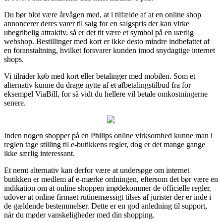
Du bør blot være årvågen med, at i tilfælde af at en online shop
annoncerer deres varer til salg for en salgspris der kan virke
ubegribelig attraktiv, så er det tit være et symbol på en uærlig
webshop. Bestillinger med kort er ikke desto mindre indbefattet af
en foranstaltning, hvilket forsvarer kunden imod snydagtige internet
shops.
Vi tilråder køb med kort eller betalinger med mobilen. Som et
alternativ kunne du drage nytte af et afbetalingstilbud fra for
eksempel ViaBill, for så vidt du hellere vil betale omkostningerne
senere.
Inden nogen shopper på en Philips online virksomhed kunne man i
reglen tage stilling til e-butikkens regler, dog er det mange gange
ikke særlig interessant.
Et nemt alternativ kan derfor være at undersøge om internet
butikken er medlem af e-mærke ordningen, eftersom det bør være en
indikation om at online shoppen imødekommer de officielle regler,
udover at online firmaet rutinemæssigt tilses af jurister der er inde i
de gældende bestemmelser. Dette er en god anledning til support,
når du møder vanskeligheder med din shopping.