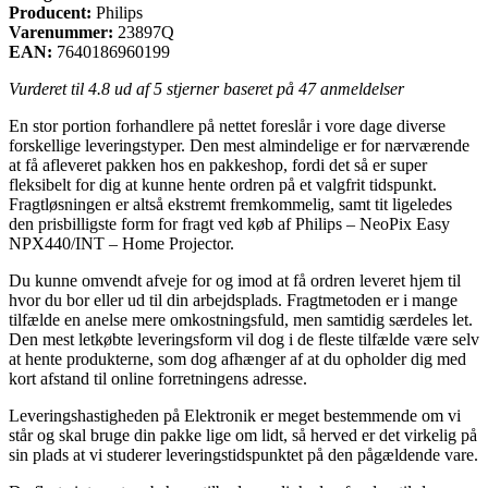
Producent:
Philips
Varenummer:
23897Q
EAN:
7640186960199
Vurderet til
4.8
ud af 5 stjerner baseret på
47
anmeldelser
En stor portion forhandlere på nettet foreslår i vore dage diverse
forskellige leveringstyper. Den mest almindelige er for nærværende
at få afleveret pakken hos en pakkeshop, fordi det så er super
fleksibelt for dig at kunne hente ordren på et valgfrit tidspunkt.
Fragtløsningen er altså ekstremt fremkommelig, samt tit ligeledes
den prisbilligste form for fragt ved køb af Philips – NeoPix Easy
NPX440/INT – Home Projector.
Du kunne omvendt afveje for og imod at få ordren leveret hjem til
hvor du bor eller ud til din arbejdsplads. Fragtmetoden er i mange
tilfælde en anelse mere omkostningsfuld, men samtidig særdeles let.
Den mest letkøbte leveringsform vil dog i de fleste tilfælde være selv
at hente produkterne, som dog afhænger af at du opholder dig med
kort afstand til online forretningens adresse.
Leveringshastigheden på Elektronik er meget bestemmende om vi
står og skal bruge din pakke lige om lidt, så herved er det virkelig på
sin plads at vi studerer leveringstidspunktet på den pågældende vare.