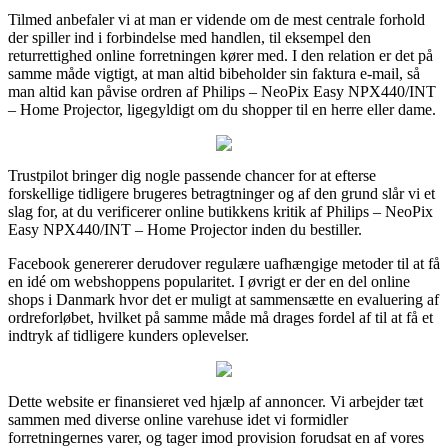
Tilmed anbefaler vi at man er vidende om de mest centrale forhold
der spiller ind i forbindelse med handlen, til eksempel den
returrettighed online forretningen kører med. I den relation er det på
samme måde vigtigt, at man altid bibeholder sin faktura e-mail, så
man altid kan påvise ordren af Philips – NeoPix Easy NPX440/INT
– Home Projector, ligegyldigt om du shopper til en herre eller dame.
Trustpilot bringer dig nogle passende chancer for at efterse
forskellige tidligere brugeres betragtninger og af den grund slår vi et
slag for, at du verificerer online butikkens kritik af Philips – NeoPix
Easy NPX440/INT – Home Projector inden du bestiller.
Facebook genererer derudover regulære uafhængige metoder til at få
en idé om webshoppens popularitet. I øvrigt er der en del online
shops i Danmark hvor det er muligt at sammensætte en evaluering af
ordreforløbet, hvilket på samme måde må drages fordel af til at få et
indtryk af tidligere kunders oplevelser.
Dette website er finansieret ved hjælp af annoncer. Vi arbejder tæt
sammen med diverse online varehuse idet vi formidler
forretningernes varer, og tager imod provision forudsat en af vores