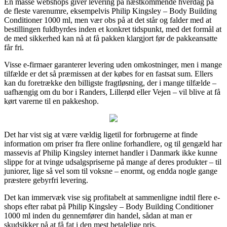
En masse webshops giver levering på næstkommende hverdag på
de fleste varenumre, eksempelvis Philip Kingsley – Body Building
Conditioner 1000 ml, men vær obs på at det står og falder med at
bestillingen fuldbyrdes inden et konkret tidspunkt, med det formål at
de med sikkerhed kan nå at få pakken klargjort før de pakkeansatte
får fri.
Visse e-firmaer garanterer levering uden omkostninger, men i mange
tilfælde er det så præmissen at der købes for en fastsat sum. Ellers
kan du foretrække den billigste fragtløsning, der i mange tilfælde –
uafhængig om du bor i Randers, Lillerød eller Vejen – vil blive at få
kørt varerne til en pakkeshop.
Det har vist sig at være vældig ligetil for forbrugerne at finde
information om priser fra flere online forhandlere, og til gengæld har
massevis af Philip Kingsley internet handler i Danmark ikke kunne
slippe for at tvinge udsalgspriserne på mange af deres produkter – til
juniorer, lige så vel som til voksne – enormt, og endda nogle gange
præstere gebyrfri levering.
Det kan immervæk vise sig profitabelt at sammenligne indtil flere e-
shops efter rabat på Philip Kingsley – Body Building Conditioner
1000 ml inden du gennemfører din handel, sådan at man er
skudsikker på at få fat i den mest betalelige pris.