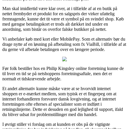
Man skal imidlertid være klar over, at i tilfælde af at en butik på
nettet frembyder et produkt for en salgspris der virker ufattelig
fremragende, kunne det tit være et symbol på en svindel shop. Køb
med gængse betalingskort er trods alt dækket ind under en
anordning, som bistår os overfor falske butikker på nettet.
Vi anbefaler køb med kort eller MobilePay. Som et alternativ bør du
drage nytte af en løsning på afbetaling som fx ViaBill, i tilfælde af at
du gerne vil afbetale betalingen over en længere periode.
Før folk bestiller hos en Philip Kingsley online forretning kunne de
til hver en tid se på netshoppens forretningsaftale, men det er
normalt et tidskrævende arbejde.
Et andet alternativ kunne måske være at se hvorvidt internet
shoppen er e-mærket medlem, som typisk er et fingerpeg om at
internet forhandleren forsvarer dansk lovgivning, og at internet
forretningen ofte efterses af specialister som er indført i
retningslinjerne. Dette er desuden en god lejlighed til support, ifald
du bliver udsat for problemstillinger med din handel.
I øvrigt stiller vi forslag om at kunden er obs på de vigtigste