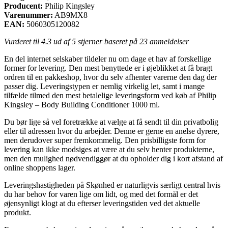
Producent:
Philip Kingsley
Varenummer:
AB9MX8
EAN:
5060305120082
Vurderet til
4.3
ud af 5 stjerner baseret på
23
anmeldelser
En del internet selskaber tildeler nu om dage et hav af forskellige
former for levering. Den mest benyttede er i øjeblikket at få bragt
ordren til en pakkeshop, hvor du selv afhenter varerne den dag der
passer dig. Leveringstypen er nemlig virkelig let, samt i mange
tilfælde tilmed den mest betalelige leveringsform ved køb af Philip
Kingsley – Body Building Conditioner 1000 ml.
Du bør lige så vel foretrække at vælge at få sendt til din privatbolig
eller til adressen hvor du arbejder. Denne er gerne en anelse dyrere,
men derudover super fremkommelig. Den prisbilligste form for
levering kan ikke modsiges at være at du selv henter produkterne,
men den mulighed nødvendiggør at du opholder dig i kort afstand af
online shoppens lager.
Leveringshastigheden på Skønhed er naturligvis særligt central hvis
du har behov for varen lige om lidt, og med det formål er det
øjensynligt klogt at du efterser leveringstiden ved det aktuelle
produkt.