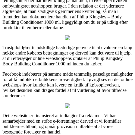
retningslinjer der har indvirkning på handlen, til eksempel hvilken
ombytningsret netshoppen bruger. I den relation er det ydermere
afgørende, at man stadigvæk gemmer ens kvittering, så man i
fremtiden kan dokumentere handlen af Philip Kingsley – Body
Building Conditioner 1000 ml, ligegyldigt om du er på udkig efter
produkter til en herre eller dame.
Trustpilot fører til adskillige hæderlige genveje til at evaluere en lang
række andre køberes betragtninger og derved kan det være til hjælp,
at du eftersøger online webshoppens omtaler af Philip Kingsley –
Body Building Conditioner 1000 ml inden du køber.
Facebook indebærer på samme måde temmelig passelige muligheder
for at få indblik i e-butikkens troværdighed. I øvrigt ses en del online
webshops hvor kunder kan levere en kritik af købsoplevelsen,
hvilket desuden kan drages fordel af til vurdering af hvor tilfredse
kunderne er.
Dette website er finansieret af indtægter fra reklamer. Vi har
samarbejder med en stribe e-forretninger derved at vi formidler
butikkernes tilbud, og opnår provision i tilfælde af at vores
besøgende foretager en handel.