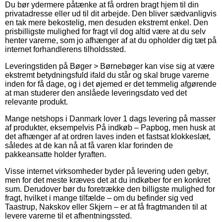
Du bør ydermere påtænke at få ordren bragt hjem til din
privatadresse eller ud til dit arbejde. Den bliver sædvanligvis
en tak mere bekostelig, men desuden ekstremt enkel. Den
prisbilligste mulighed for fragt vil dog altid være at du selv
henter varerne, som jo afhænger af at du opholder dig tæt på
internet forhandlerens tilholdssted.
Leveringstiden på Bøger > Børnebøger kan vise sig at være
ekstremt betydningsfuld ifald du står og skal bruge varerne
inden for få dage, og i det øjemed er det temmelig afgørende
at man studerer den anslåede leveringsdato ved det
relevante produkt.
Mange netshops i Danmark lover 1 dags levering på masser
af produkter, eksempelvis På indkøb – Papbog, men husk at
det afhænger af at ordren laves inden et fastsat klokkeslæt,
således at de kan nå at få varen klar forinden de
pakkeansatte holder fyraften.
Visse internet virksomheder byder på levering uden gebyr,
men for det meste kræves det at du indkøber for en konkret
sum. Derudover bør du foretrække den billigste mulighed for
fragt, hvilket i mange tilfælde – om du befinder sig ved
Taastrup, Nakskov eller Skjern – er at få fragtmanden til at
levere varerne til et afhentningssted.