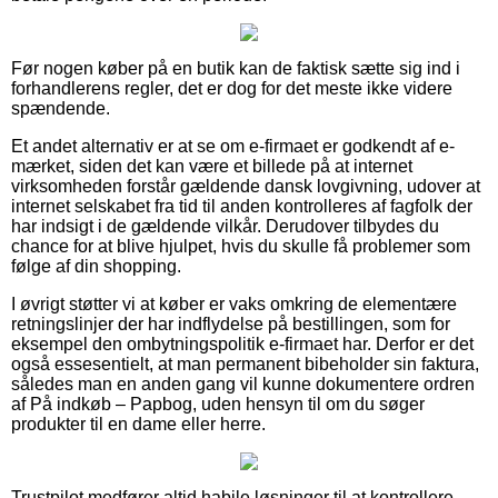
Før nogen køber på en butik kan de faktisk sætte sig ind i
forhandlerens regler, det er dog for det meste ikke videre
spændende.
Et andet alternativ er at se om e-firmaet er godkendt af e-
mærket, siden det kan være et billede på at internet
virksomheden forstår gældende dansk lovgivning, udover at
internet selskabet fra tid til anden kontrolleres af fagfolk der
har indsigt i de gældende vilkår. Derudover tilbydes du
chance for at blive hjulpet, hvis du skulle få problemer som
følge af din shopping.
I øvrigt støtter vi at køber er vaks omkring de elementære
retningslinjer der har indflydelse på bestillingen, som for
eksempel den ombytningspolitik e-firmaet har. Derfor er det
også essesentielt, at man permanent bibeholder sin faktura,
således man en anden gang vil kunne dokumentere ordren
af På indkøb – Papbog, uden hensyn til om du søger
produkter til en dame eller herre.
Trustpilot medfører altid habile løsninger til at kontrollere