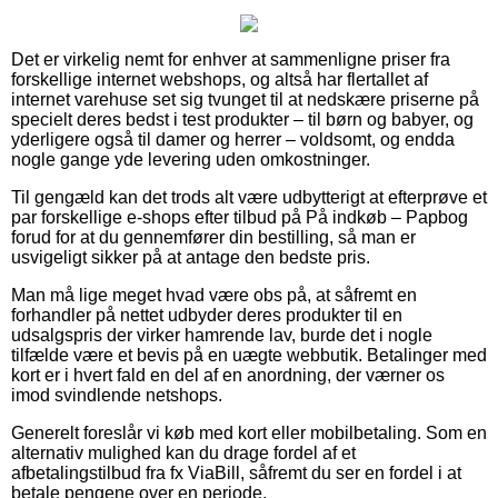
Det er virkelig nemt for enhver at sammenligne priser fra
forskellige internet webshops, og altså har flertallet af
internet varehuse set sig tvunget til at nedskære priserne på
specielt deres bedst i test produkter – til børn og babyer, og
yderligere også til damer og herrer – voldsomt, og endda
nogle gange yde levering uden omkostninger.
Til gengæld kan det trods alt være udbytterigt at efterprøve et
par forskellige e-shops efter tilbud på På indkøb – Papbog
forud for at du gennemfører din bestilling, så man er
usvigeligt sikker på at antage den bedste pris.
Man må lige meget hvad være obs på, at såfremt en
forhandler på nettet udbyder deres produkter til en
udsalgspris der virker hamrende lav, burde det i nogle
tilfælde være et bevis på en uægte webbutik. Betalinger med
kort er i hvert fald en del af en anordning, der værner os
imod svindlende netshops.
Generelt foreslår vi køb med kort eller mobilbetaling. Som en
alternativ mulighed kan du drage fordel af et
afbetalingstilbud fra fx ViaBill, såfremt du ser en fordel i at
betale pengene over en periode.