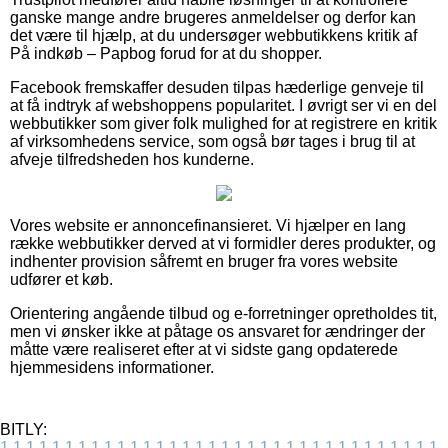
ganske mange andre brugeres anmeldelser og derfor kan
det være til hjælp, at du undersøger webbutikkens kritik af
På indkøb – Papbog forud for at du shopper.
Facebook fremskaffer desuden tilpas hæderlige genveje til
at få indtryk af webshoppens popularitet. I øvrigt ser vi en del
webbutikker som giver folk mulighed for at registrere en kritik
af virksomhedens service, som også bør tages i brug til at
afveje tilfredsheden hos kunderne.
Vores website er annoncefinansieret. Vi hjælper en lang
række webbutikker derved at vi formidler deres produkter, og
indhenter provision såfremt en bruger fra vores website
udfører et køb.
Orientering angående tilbud og e-forretninger opretholdes tit,
men vi ønsker ikke at påtage os ansvaret for ændringer der
måtte være realiseret efter at vi sidste gang opdaterede
hjemmesidens informationer.
BITLY:
1
1
1
1
1
1
1
1
1
1
1
1
1
1
1
1
1
1
1
1
1
1
1
1
1
1
1
1
1
1
1
1
1
1