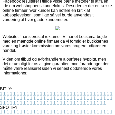
Facebook resulterer i tillige visse pæne metoder til at få en
idé om webshoppens kundefokus. Desuden er der en række
online firmaer hvor kunder kan notere en kritik af
købsoplevelsen, som lige så vel burde anvendes til
vurdering af hvor glade kunderne er.
Websitet finansieres af reklamer. Vi har et tæt samarbejde
med en mængde online firmaer da vi formidler butikkernes
varer, og høster kommission om vores brugere udfører en
handel.
Viden om tilbud og e-forhandlere ajourføres hyppigt, men
det er umuligt for os at give garantier imod forandringer der
måtte være realiseret siden vi senest opdaterede vores
informationer.
BITLY:
1
1
1
1
1
1
1
1
1
1
1
1
1
1
1
1
1
1
1
1
1
1
1
1
1
1
1
1
1
1
1
1
1
1
1
1
1
1
1
1
1
1
1
1
1
1
1
1
1
1
1
1
1
1
1
1
1
1
1
1
1
1
1
1
1
1
1
1
1
1
1
1
1
1
1
1
1
1
1
1
1
1
1
1
1
1
1
1
1
1
1
1
1
1
1
1
1
1
1
1
SPOTIFY:
1
1
1
1
1
1
1
1
1
1
1
1
1
1
1
1
1
1
1
1
1
1
1
1
1
1
1
1
1
1
1
1
1
1