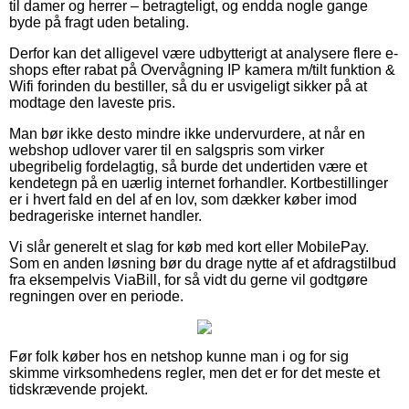
til damer og herrer – betragteligt, og endda nogle gange
byde på fragt uden betaling.
Derfor kan det alligevel være udbytterigt at analysere flere e-
shops efter rabat på Overvågning IP kamera m/tilt funktion &
Wifi forinden du bestiller, så du er usvigeligt sikker på at
modtage den laveste pris.
Man bør ikke desto mindre ikke undervurdere, at når en
webshop udlover varer til en salgspris som virker
ubegribelig fordelagtig, så burde det undertiden være et
kendetegn på en uærlig internet forhandler. Kortbestillinger
er i hvert fald en del af en lov, som dækker køber imod
bedrageriske internet handler.
Vi slår generelt et slag for køb med kort eller MobilePay.
Som en anden løsning bør du drage nytte af et afdragstilbud
fra eksempelvis ViaBill, for så vidt du gerne vil godtgøre
regningen over en periode.
Før folk køber hos en netshop kunne man i og for sig
skimme virksomhedens regler, men det er for det meste et
tidskrævende projekt.