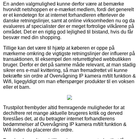
En anden valgmulighed kunne derfor være at bemærke
hvorvidt netshoppen er e-mærket medlem, fordi det generelt
er et kendetegn for at internet forhandleren efterlever de
danske retningslinjer, samt at online virksomheden nu og da
evalueres af specialister der er meget fortrolige vilkårene på
området. Det er en rigtig god lejlighed til bistand, hvis du får
besvær med din shopping.
Tillige kan det være til hjælp at køberen er oppe på
mærkerne omkring de vigtigste retningslinjer der influerer på
transaktionen, til eksempel den returrettighed webbutikken
bruger. Derfor er det på samme måde relevant, at man stadig
sikrer ens e-mail kvittering, så man fremadrettet vil kunne
bekræfte sin ordre af Overvågning IP kamera m/tilt funktion &
Wifi, ligegyldigt om man efterspørger produkter til en voksen
eller et barn.
Trustpilot frembyder altid fremragende muligheder for at
dechifrere ret mange aktuelle brugeres kritik og derved
foreslåes det, at du betragter internet forhandlerens
bedømmelser af Overvågning IP kamera m/tilt funktion &
Wifi inden du placerer din ordre.