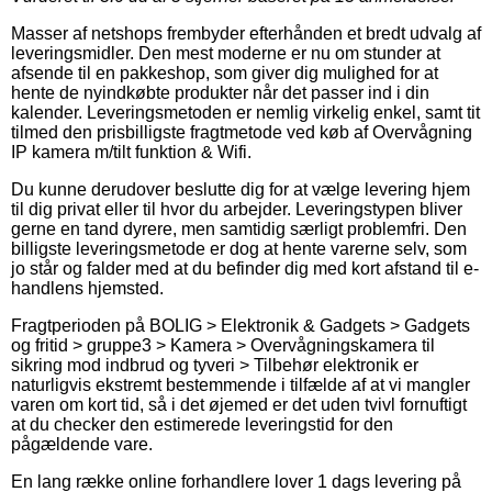
Masser af netshops frembyder efterhånden et bredt udvalg af
leveringsmidler. Den mest moderne er nu om stunder at
afsende til en pakkeshop, som giver dig mulighed for at
hente de nyindkøbte produkter når det passer ind i din
kalender. Leveringsmetoden er nemlig virkelig enkel, samt tit
tilmed den prisbilligste fragtmetode ved køb af Overvågning
IP kamera m/tilt funktion & Wifi.
Du kunne derudover beslutte dig for at vælge levering hjem
til dig privat eller til hvor du arbejder. Leveringstypen bliver
gerne en tand dyrere, men samtidig særligt problemfri. Den
billigste leveringsmetode er dog at hente varerne selv, som
jo står og falder med at du befinder dig med kort afstand til e-
handlens hjemsted.
Fragtperioden på BOLIG > Elektronik & Gadgets > Gadgets
og fritid > gruppe3 > Kamera > Overvågningskamera til
sikring mod indbrud og tyveri > Tilbehør elektronik er
naturligvis ekstremt bestemmende i tilfælde af at vi mangler
varen om kort tid, så i det øjemed er det uden tvivl fornuftigt
at du checker den estimerede leveringstid for den
pågældende vare.
En lang række online forhandlere lover 1 dags levering på