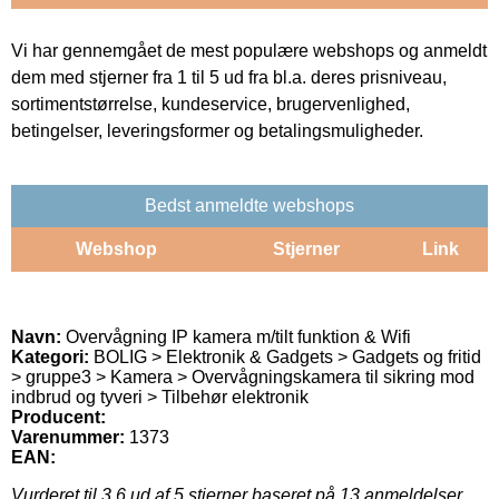
Vi har gennemgået de mest populære webshops og anmeldt
dem med stjerner fra 1 til 5 ud fra bl.a. deres prisniveau,
sortimentstørrelse, kundeservice, brugervenlighed,
betingelser, leveringsformer og betalingsmuligheder.
Bedst anmeldte webshops
Webshop
Stjerner
Link
Navn:
Overvågning IP kamera m/tilt funktion & Wifi
Kategori:
BOLIG > Elektronik & Gadgets > Gadgets og fritid
> gruppe3 > Kamera > Overvågningskamera til sikring mod
indbrud og tyveri > Tilbehør elektronik
Producent:
Varenummer:
1373
EAN:
Vurderet til
3.6
ud af 5 stjerner baseret på
13
anmeldelser