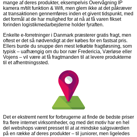
mange af deres produkter, eksempelvis Overvågning IP
kamera m/tilt funktion & Wifi, men glem ikke at det påkræver
at transaktionen gennemføres inden et givent tidspunkt, med
det formål at de har mulighed for at nå at få varen fikset
forinden logistikmedarbejderne holder fyraften.
Enkelte e-forretninger i Danmark præsterer gratis fragt, men
oftest er det så nødvendigt at der købes for en fastsat pris.
Ellers burde du snuppe den mest letkøbte fragtløsning, som
typisk – uafhængig om du bor nær Fredericia, Værløse eller
Vojens – vil være at få fragtmanden til at levere produkterne
til et afhentningssted.
Det er ekstremt nemt for forbrugerne at finde de bedste priser
fra flere internet virksomheder, og med det motiv har en hel
del webshops været presset til at at mindske salgsværdien
på en række af deres produkter – til juniorer, men ligeledes