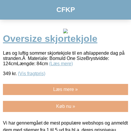
CFKP
Oversize skjortekjole
Løs og luftig sommer skjortekjole til en afslappende dag på
stranden.Â Materiale: Bomuld One SizeBrystvidde:
124cmLængde: 84cm
(Læs mere)
349
kr.
(Vis fragtpris)
Læs mere »
Køb nu »
Vi har gennemgået de mest populære webshops og anmeldt
dem med stjerner fra 1 til 5 ud fra bl.a. deres prisniveau,