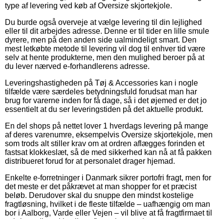
type af levering ved køb af Oversize skjortekjole.
Du burde også overveje at vælge levering til din lejlighed
eller til dit arbejdes adresse. Denne er til tider en lille smule
dyrere, men på den anden side ualmindeligt smart. Den
mest letkøbte metode til levering vil dog til enhver tid være
selv at hente produkterne, men den mulighed beroer på at
du lever nærved e-forhandlerens adresse.
Leveringshastigheden på Tøj & Accessories kan i nogle
tilfælde være særdeles betydningsfuld forudsat man har
brug for varerne inden for få dage, så i det øjemed er det jo
essentielt at du ser leveringstiden på det aktuelle produkt.
En del shops på nettet lover 1 hverdags levering på mange
af deres varenumre, eksempelvis Oversize skjortekjole, men
som trods alt stiller krav om at ordren aflægges forinden et
fastsat klokkeslæt, så de med sikkerhed kan nå at få pakken
distribueret forud for at personalet drager hjemad.
Enkelte e-forretninger i Danmark sikrer portofri fragt, men for
det meste er det påkrævet at man shopper for et præcist
beløb. Derudover skal du snuppe den mindst kostelige
fragtløsning, hvilket i de fleste tilfælde – uafhængig om man
bor i Aalborg, Varde eller Vejen – vil blive at få fragtfirmaet til