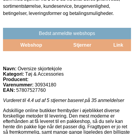
sortimentstørrelse, kundeservice, brugervenlighed,
betingelser, leveringsformer og betalingsmuligheder.
Bedst anmeldte webshops
Webshop
Stjerner
Link
Navn:
Oversize skjortekjole
Kategori:
Tøj & Accessories
Producent:
Varenummer:
30934180
EAN:
57807527760
Vurderet til
4.4
ud af 5 stjerner baseret på
35
anmeldelser
Adskillige online butikker frembyder i øjeblikket diverse
forskellige metoder til levering. Den mest moderne er
efterhånden at få leveret til en pakkeshop, så du selv kan
hente din pakke lige når det passer dig. Fragttypen er jo ret
så fremkommelig, samt mange gange ligeledes den billigste