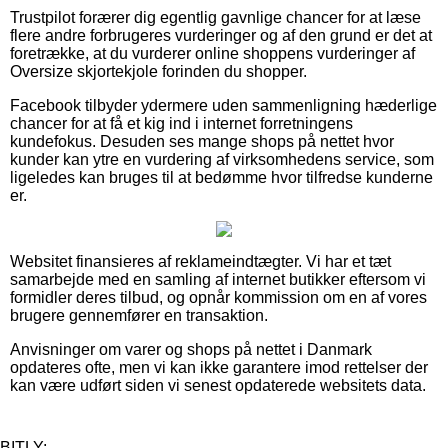
Trustpilot forærer dig egentlig gavnlige chancer for at læse
flere andre forbrugeres vurderinger og af den grund er det at
foretrække, at du vurderer online shoppens vurderinger af
Oversize skjortekjole forinden du shopper.
Facebook tilbyder ydermere uden sammenligning hæderlige
chancer for at få et kig ind i internet forretningens
kundefokus. Desuden ses mange shops på nettet hvor
kunder kan ytre en vurdering af virksomhedens service, som
ligeledes kan bruges til at bedømme hvor tilfredse kunderne
er.
Websitet finansieres af reklameindtægter. Vi har et tæt
samarbejde med en samling af internet butikker eftersom vi
formidler deres tilbud, og opnår kommission om en af vores
brugere gennemfører en transaktion.
Anvisninger om varer og shops på nettet i Danmark
opdateres ofte, men vi kan ikke garantere imod rettelser der
kan være udført siden vi senest opdaterede websitets data.
BITLY: