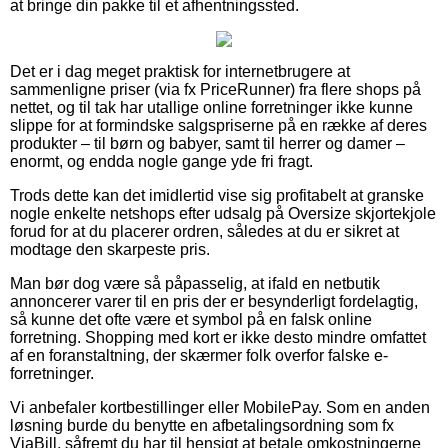
at bringe din pakke til et afhentningssted.
Det er i dag meget praktisk for internetbrugere at
sammenligne priser (via fx PriceRunner) fra flere shops på
nettet, og til tak har utallige online forretninger ikke kunne
slippe for at formindske salgspriserne på en række af deres
produkter – til børn og babyer, samt til herrer og damer –
enormt, og endda nogle gange yde fri fragt.
Trods dette kan det imidlertid vise sig profitabelt at granske
nogle enkelte netshops efter udsalg på Oversize skjortekjole
forud for at du placerer ordren, således at du er sikret at
modtage den skarpeste pris.
Man bør dog være så påpasselig, at ifald en netbutik
annoncerer varer til en pris der er besynderligt fordelagtig,
så kunne det ofte være et symbol på en falsk online
forretning. Shopping med kort er ikke desto mindre omfattet
af en foranstaltning, der skærmer folk overfor falske e-
forretninger.
Vi anbefaler kortbestillinger eller MobilePay. Som en anden
løsning burde du benytte en afbetalingsordning som fx
ViaBill, såfremt du har til hensigt at betale omkostningerne