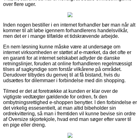
over flere uger.
Inden nogen bestiller i en internet forhandler bør man når alt
kommer til alt løbe igennem forhandlerens handelsvilkår,
men det er i mange tilfælde et tidskrævende arbejde.
En nem løsning kunne måske være at undersøge om
internet virksomheden er støttet af e-mærket, da det ofte er
en garanti for at internet selskabet adlyder de danske
retningslinjer, foruden at online forhandleren regelmæssigt
tilses af sagkyndige som forstår vilkårene på området.
Derudover tilbydes du genvej til at få bistand, hvis du
udsættes for dilemmaer i forbindelse med din shopping.
Tilmed er det at foretrække at kunden er klar over de
vigtigste vedtægter gældende for ordren, fx den
ombytningsrettighed e-shoppen benytter. I den forbindelse er
det virkelig essesentielt, at man altid bibeholder sin
ordrekvittering, så man i fremtiden vil kunne bevise sin ordre
af Oversize skjortekjole, hvad end man søger efter varer til
en pige eller dreng.