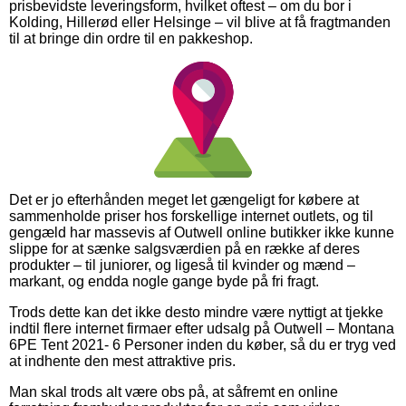
prisbevidste leveringsform, hvilket oftest – om du bor i
Kolding, Hillerød eller Helsinge – vil blive at få fragtmanden
til at bringe din ordre til en pakkeshop.
Det er jo efterhånden meget let gængeligt for købere at
sammenholde priser hos forskellige internet outlets, og til
gengæld har massevis af Outwell online butikker ikke kunne
slippe for at sænke salgsværdien på en række af deres
produkter – til juniorer, og ligeså til kvinder og mænd –
markant, og endda nogle gange byde på fri fragt.
Trods dette kan det ikke desto mindre være nyttigt at tjekke
indtil flere internet firmaer efter udsalg på Outwell – Montana
6PE Tent 2021- 6 Personer inden du køber, så du er tryg ved
at indhente den mest attraktive pris.
Man skal trods alt være obs på, at såfremt en online