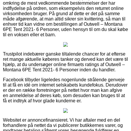
omkring de mest vedkommende bestemmelser der har
indflydelse på ordren, som eksempelvis den returret online
virksomheden bruger. På grund af dette er det på samme
måde afgørende, at man altid sikrer sin kvittering, så man til
enhver tid kan vidne om bestillingen af Outwell – Montana
6PE Tent 2021- 6 Personer, uden hensyn til om du skal købe
til en voksen eller et barn.
Trustpilot indebærer ganske tiltalende chancer for at efterse
ret mange aktuelle køberes tanker og derved kan det være til
hjælp, at du undersøger online firmaets ratings af Outwell –
Montana 6PE Tent 2021- 6 Personer inden du handler.
Facebook tilbyder ligeledes nogenlunde strålende genveje
til at få en idé om internet selskabets kundefokus. Derudover
er der en række forretninger på nettet hvor man kan afgive
en anmeldelse af deres køb, som desuden kan bruges til at
få et indtryk af hvor glade kunderne er.
Websitet er annoncefinansieret. Vi har aftaler med en del
forhandlere på nettet da vi publicerer butikkernes varer, og
modtager betaling såfremt vores besøgende fuldfører en