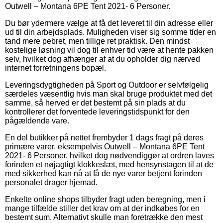
Outwell – Montana 6PE Tent 2021- 6 Personer.
Du bør ydermere vælge at få det leveret til din adresse eller
ud til din arbejdsplads. Muligheden viser sig somme tider en
tand mere pebret, men tillige ret praktisk. Den mindst
kostelige løsning vil dog til enhver tid være at hente pakken
selv, hvilket dog afhænger af at du opholder dig nærved
internet forretningens bopæl.
Leveringsdygtigheden på Sport og Outdoor er selvfølgelig
særdeles væsentlig hvis man skal bruge produktet med det
samme, så herved er det bestemt på sin plads at du
kontrollerer det forventede leveringstidspunkt for den
pågældende vare.
En del butikker på nettet frembyder 1 dags fragt på deres
primære varer, eksempelvis Outwell – Montana 6PE Tent
2021- 6 Personer, hvilket dog nødvendiggør at ordren laves
forinden et nøjagtigt klokkeslæt, med hensynstagen til at de
med sikkerhed kan nå at få de nye varer betjent forinden
personalet drager hjemad.
Enkelte online shops tilbyder fragt uden beregning, men i
mange tilfælde stiller det krav om at der indkøbes for en
bestemt sum. Alternativt skulle man foretrække den mest