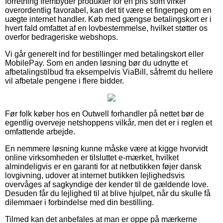
forretning frembyder produkter for en pris som virker
overordentlig favorabel, kan det tit være et fingerpeg om en
uægte internet handler. Køb med gængse betalingskort er i
hvert fald omfattet af en lovbestemmelse, hvilket støtter os
overfor bedrageriske webshops.
Vi går generelt ind for bestillinger med betalingskort eller
MobilePay. Som en anden løsning bør du udnytte et
afbetalingstilbud fra eksempelvis ViaBill, såfremt du hellere
vil afbetale pengene i flere bidder.
Før folk køber hos en Outwell forhandler på nettet bør de
egentlig overveje netshoppens vilkår, men det er i reglen et
omfattende arbejde.
En nemmere løsning kunne måske være at kigge hvorvidt
online virksomheden er tilsluttet e-mærket, hvilket
almindeligvis er en garanti for at netbutikken føjer dansk
lovgivning, udover at internet butikken lejlighedsvis
overvåges af sagkyndige der kender til de gældende love.
Desuden får du lejlighed til at blive hjulpet, når du skulle få
dilemmaer i forbindelse med din bestilling.
Tilmed kan det anbefales at man er oppe på mærkerne