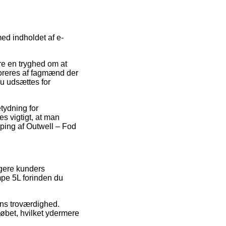
med indholdet af e-
re en tryghed om at
toreres af fagmænd der
du udsættes for
tydning for
es vigtigt, at man
ping af Outwell – Fod
ligere kunders
mpe 5L forinden du
ens troværdighed.
løbet, hvilket ydermere