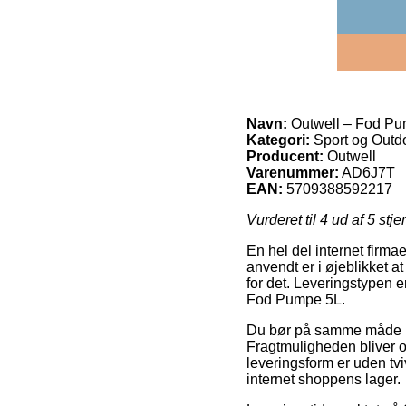
Navn:
Outwell – Fod Pu
Kategori:
Sport og Outd
Producent:
Outwell
Varenummer:
AD6J7T
EAN:
5709388592217
Vurderet til
4
ud af 5 stje
En hel del internet firm
anvendt er i øjeblikket a
for det. Leveringstypen er
Fod Pumpe 5L.
Du bør på samme måde pla
Fragtmuligheden bliver o
leveringsform er uden tvi
internet shoppens lager.