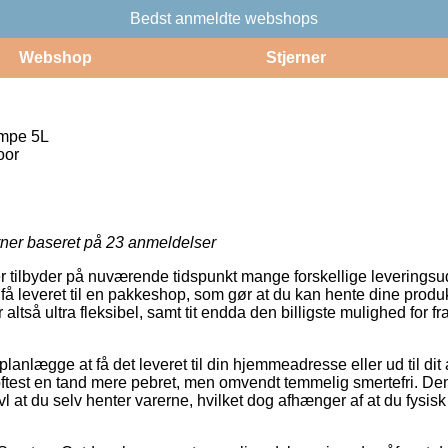
Bedst anmeldte webshops
Webshop
Stjerner
mpe 5L
oor
rner baseret på
23
anmeldelser
aer tilbyder på nuværende tidspunkt mange forskellige leverings
t få leveret til en pakkeshop, som gør at du kan hente dine prod
 altså ultra fleksibel, samt tit endda den billigste mulighed for f
nlægge at få det leveret til din hjemmeadresse eller ud til dit
ftest en tand mere pebret, men omvendt temmelig smertefri. De
vl at du selv henter varerne, hvilket dog afhænger af at du fysis