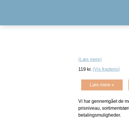
(Læs mere)
119
kr.
(Vis fragtpris)
Læs mere »
Vi har gennemgået de mes
prisniveau, sortimentstø
betalingsmuligheder.