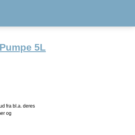
 Pumpe 5L
 fra bl.a. deres
mer og