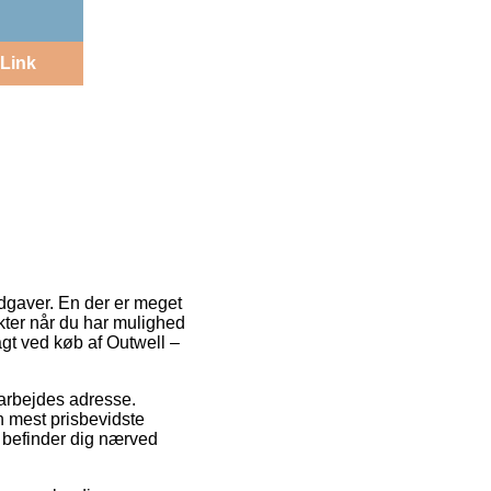
Link
udgaver. En der er meget
ukter når du har mulighed
ragt ved køb af Outwell –
 arbejdes adresse.
n mest prisbevidste
k befinder dig nærved