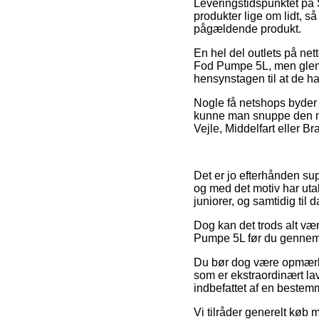
Leveringstidspunktet på
produkter lige om lidt, så
pågældende produkt.
En hel del outlets på ne
Fod Pumpe 5L, men glem i
hensynstagen til at de har 
Nogle få netshops byder p
kunne man snuppe den me
Vejle, Middelfart eller Br
Det er jo efterhånden sup
og med det motiv har utal
juniorer, og samtidig ti
Dog kan det trods alt vær
Pumpe 5L før du gennemfø
Du bør dog være opmærksom
som er ekstraordinært lav
indbefattet af en bestem
Vi tilråder generelt køb 