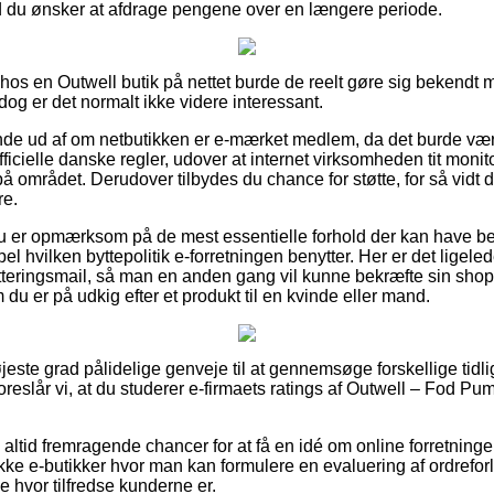
ld du ønsker at afdrage pengene over en længere periode.
 hos en Outwell butik på nettet burde de reelt gøre sig bekendt 
dog er det normalt ikke videre interessant.
 finde ud af om netbutikken er e-mærket medlem, da det burde væ
ficielle danske regler, udover at internet virksomheden tit moni
 området. Derudover tilbydes du chance for støtte, for så vidt 
re.
du er opmærksom på de mest essentielle forhold der kan have be
l hvilken byttepolitik e-forretningen benytter. Her er det ligeled
tteringsmail, så man en anden gang vil kunne bekræfte sin shop
du er på udkig efter et produkt til en kvinde eller mand.
 højeste grad pålidelige genveje til at gennemsøge forskellige tid
reslår vi, at du studerer e-firmaets ratings af Outwell – Fod Pu
ltid fremragende chancer for at få en idé om online forretning
kke e-butikker hvor man kan formulere en evaluering af ordrefor
e hvor tilfredse kunderne er.