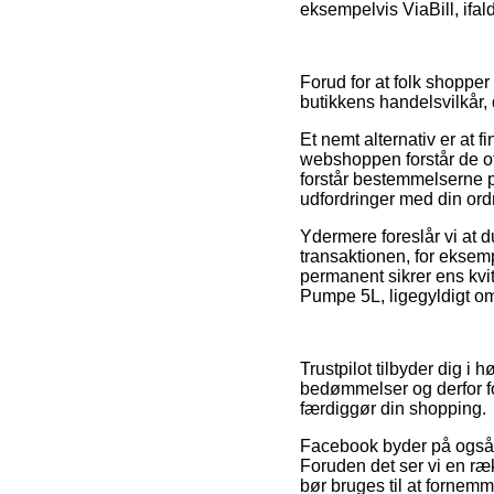
eksempelvis ViaBill, ifa
Forud for at folk shopper
butikkens handelsvilkår, 
Et nemt alternativ er at
webshoppen forstår de of
forstår bestemmelserne på
udfordringer med din ord
Ydermere foreslår vi at 
transaktionen, for eksempe
permanent sikrer ens kvi
Pumpe 5L, ligegyldigt om 
Trustpilot tilbyder dig i
bedømmelser og derfor fo
færdiggør din shopping.
Facebook byder på også a
Foruden det ser vi en ræ
bør bruges til at fornemm