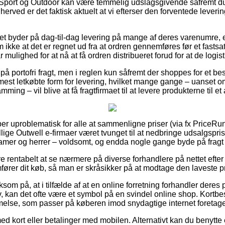
 Sport og Outdoor kan være temmelig udslagsgivende såfremt d
 herved er det faktisk aktuelt at vi efterser den forventede leveri
ttet byder på dag-til-dag levering på mange af deres varenumre,
kke at det er regnet ud fra at ordren gennemføres før et fastsa
mulighed for at nå at få ordren distribueret forud for at de logisti
å portofri fragt, men i reglen kun såfremt der shoppes for et bes
st letkøbte form for levering, hvilket mange gange – uanset o
amming – vil blive at få fragtfirmaet til at levere produkterne til e
er uproblematisk for alle at sammenligne priser (via fx PriceRunn
lige Outwell e-firmaer været tvunget til at nedbringe udsalgspris
l damer og herrer – voldsomt, og endda nogle gange byde på fragt
e rentabelt at se nærmere på diverse forhandlere på nettet efte
rer dit køb, så man er skråsikker på at modtage den laveste pr
 på, at i tilfælde af at en online forretning forhandler deres p
, kan det ofte være et symbol på en svindel online shop. Kortbes
melse, som passer på køberen imod snydagtige internet foretag
med kort eller betalinger med mobilen. Alternativt kan du benytte