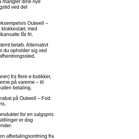
u mangler dine nye
ngstid ved det
 eksempelvis Outwell –
t klokkeslæt, med
kansatte får fri.
temt beløb. Alternativt
m du opholder sig ved
t afhentningssted.
er) fra flere e-butikker,
erne på varerne – til
 uden betaling.
r rabat på Outwell – Fod
is.
rodukter for en salgspris
tillinger er dog
ender.
 en afbetalingsordning fra