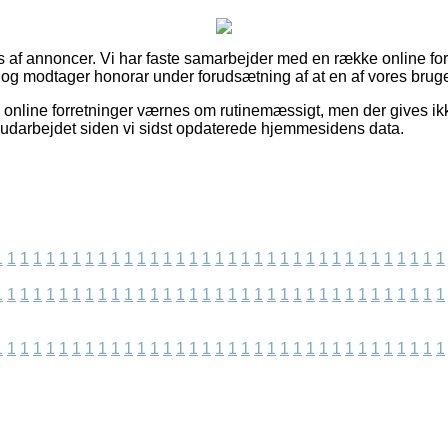
af annoncer. Vi har faste samarbejder med en række online forr
 og modtager honorar under forudsætning af at en af vores bruge
 online forretninger værnes om rutinemæssigt, men der gives ik
 udarbejdet siden vi sidst opdaterede hjemmesidens data.
1
1
1
1
1
1
1
1
1
1
1
1
1
1
1
1
1
1
1
1
1
1
1
1
1
1
1
1
1
1
1
1
1
1
1
1
1
1
1
1
1
1
1
1
1
1
1
1
1
1
1
1
1
1
1
1
1
1
1
1
1
1
1
1
1
1
1
1
1
1
1
1
1
1
1
1
1
1
1
1
1
1
1
1
1
1
1
1
1
1
1
1
1
1
1
1
1
1
1
1
1
1
1
1
1